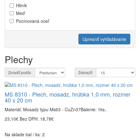
Hliník
Meď
Pocínovaná oceľ
Upresniť vyhľadávanie
Plechy
Zoradiť podľa:
Zobraziť:
MS 8310 - Plech, mosadz, hrúbka 1,0 mm, rozmer
40 x 20 cm
Materiál: Mosadz typu Ms63 - CuZn37Balenie: 1ks..
23,10€
Bez DPH: 18,78€
Na sklade bal / ks: 2