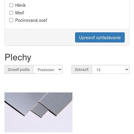
Hliník
Meď
Pocínovaná oceľ
Upresniť vyhľadávanie
Plechy
Zoradiť podľa:
Zobraziť: