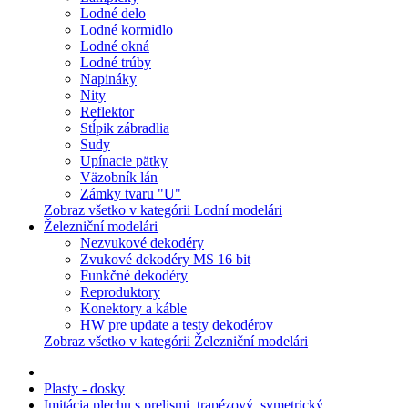
Lodné delo
Lodné kormidlo
Lodné okná
Lodné trúby
Napináky
Nity
Reflektor
Stĺpik zábradlia
Sudy
Upínacie pätky
Väzobník lán
Zámky tvaru "U"
Zobraz všetko v kategórii Lodní modelári
Železniční modelári
Nezvukové dekodéry
Zvukové dekodéry MS 16 bit
Funkčné dekodéry
Reproduktory
Konektory a káble
HW pre update a testy dekodérov
Zobraz všetko v kategórii Železniční modelári
Plasty - dosky
Imitácia plechu s prelismi, trapézový, symetrický