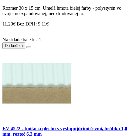
Rozmer 30 x 15 cm. Umelá hmota bielej farby - polystyrén vo
svojej neexpandovanej, neextrudovanej fo..
11,20€
Bez DPH: 9,11€
Na sklade bal / ks: 1
Do košíka
EV 4522 - Imitácia plechu s vystupujúcimi ševmi, hrúbka 1,0
mm, rozteč 6,3 mm