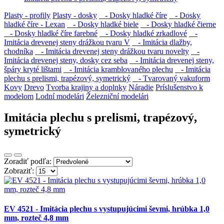
Plasty - profily
Plasty - dosky
- Dosky hladké číre
- Dosky
hladké číre - Lexan
- Dosky hladké biele
- Dosky hladké čierne
- Dosky hladké číre farebné
- Dosky hladké zrkadlové
-
Imitácia drevenej steny drážkou tvaru V
- Imitácia dlažby,
chodníka
- Imitácia drevenej steny drážkou tvaru novelty
-
Imitácia drevenej steny, dosky cez seba
- Imitácia drevenej steny,
špáry kryté lištami
- Imitácia kramblovaného plechu
- Imitácia
plechu s prelismi, trapézový, symetrický
- Tvarovaný vakuform
Kovy
Drevo
Tvorba krajiny a doplnky
Náradie
Príslušenstvo k
modelom
Lodní modelári
Železniční modelári
Imitácia plechu s prelismi, trapézový,
symetrický
Zoradiť podľa:
Zobraziť:
EV 4521 - Imitácia plechu s vystupujúcimi ševmi, hrúbka 1,0
mm, rozteč 4,8 mm