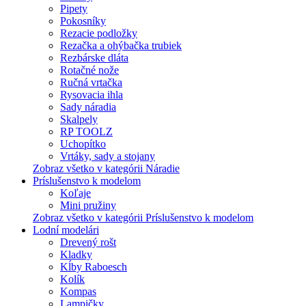
Pipety
Pokosníky
Rezacie podložky
Rezačka a ohýbačka trubiek
Rezbárske dláta
Rotačné nože
Ručná vrtačka
Rysovacia ihla
Sady náradia
Skalpely
RP TOOLZ
Uchopítko
Vrtáky, sady a stojany
Zobraz všetko v kategórii Náradie
Príslušenstvo k modelom
Koľaje
Mini pružiny
Zobraz všetko v kategórii Príslušenstvo k modelom
Lodní modelári
Drevený rošt
Kladky
Kĺby Raboesch
Kolík
Kompas
Lampičky