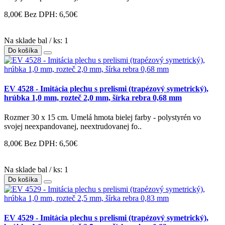
8,00€
Bez DPH: 6,50€
Na sklade bal / ks: 1
Do košíka
EV 4528 - Imitácia plechu s prelismi (trapézový symetrický),
hrúbka 1,0 mm, rozteč 2,0 mm, šírka rebra 0,68 mm
Rozmer 30 x 15 cm. Umelá hmota bielej farby - polystyrén vo
svojej neexpandovanej, neextrudovanej fo..
8,00€
Bez DPH: 6,50€
Na sklade bal / ks: 1
Do košíka
EV 4529 - Imitácia plechu s prelismi (trapézový symetrický),