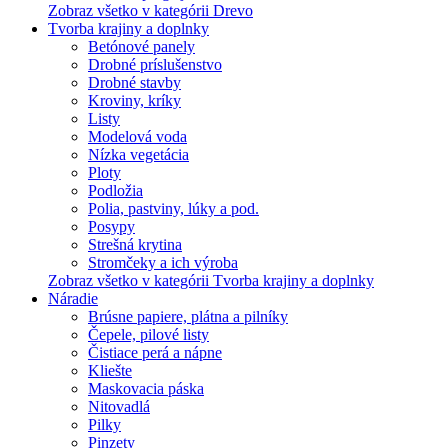
Zobraz všetko v kategórii Drevo
Tvorba krajiny a doplnky
Betónové panely
Drobné príslušenstvo
Drobné stavby
Kroviny, kríky
Listy
Modelová voda
Nízka vegetácia
Ploty
Podložia
Polia, pastviny, lúky a pod.
Posypy
Strešná krytina
Stromčeky a ich výroba
Zobraz všetko v kategórii Tvorba krajiny a doplnky
Náradie
Brúsne papiere, plátna a pilníky
Čepele, pilové listy
Čistiace perá a nápne
Kliešte
Maskovacia páska
Nitovadlá
Pilky
Pinzety