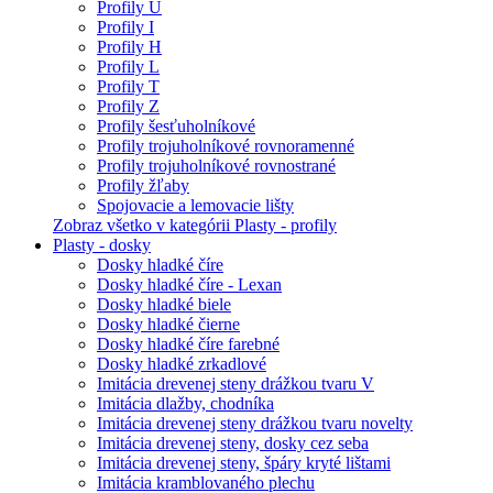
Profily U
Profily I
Profily H
Profily L
Profily T
Profily Z
Profily šesťuholníkové
Profily trojuholníkové rovnoramenné
Profily trojuholníkové rovnostrané
Profily žľaby
Spojovacie a lemovacie lišty
Zobraz všetko v kategórii Plasty - profily
Plasty - dosky
Dosky hladké číre
Dosky hladké číre - Lexan
Dosky hladké biele
Dosky hladké čierne
Dosky hladké číre farebné
Dosky hladké zrkadlové
Imitácia drevenej steny drážkou tvaru V
Imitácia dlažby, chodníka
Imitácia drevenej steny drážkou tvaru novelty
Imitácia drevenej steny, dosky cez seba
Imitácia drevenej steny, špáry kryté lištami
Imitácia kramblovaného plechu