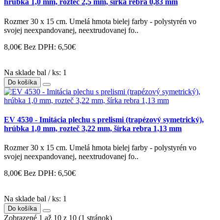
hrúbka 1,0 mm, rozteč 2,5 mm, šírka rebra 0,83 mm
Rozmer 30 x 15 cm. Umelá hmota bielej farby - polystyrén vo
svojej neexpandovanej, neextrudovanej fo..
8,00€
Bez DPH: 6,50€
Na sklade bal / ks: 1
Do košíka
EV 4530 - Imitácia plechu s prelismi (trapézový symetrický),
hrúbka 1,0 mm, rozteč 3,22 mm, šírka rebra 1,13 mm
Rozmer 30 x 15 cm. Umelá hmota bielej farby - polystyrén vo
svojej neexpandovanej, neextrudovanej fo..
8,00€
Bez DPH: 6,50€
Na sklade bal / ks: 1
Do košíka
Zobrazené 1 až 10 z 10 (1 stránok)