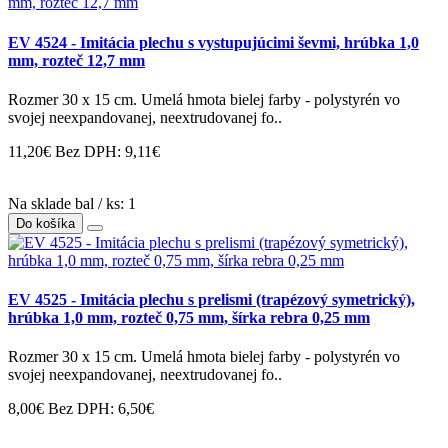
EV 4524 - Imitácia plechu s vystupujúcimi ševmi, hrúbka 1,0
mm, rozteč 12,7 mm
Rozmer 30 x 15 cm. Umelá hmota bielej farby - polystyrén vo
svojej neexpandovanej, neextrudovanej fo..
11,20€
Bez DPH: 9,11€
Na sklade bal / ks: 1
Do košíka
EV 4525 - Imitácia plechu s prelismi (trapézový symetrický),
hrúbka 1,0 mm, rozteč 0,75 mm, šírka rebra 0,25 mm
Rozmer 30 x 15 cm. Umelá hmota bielej farby - polystyrén vo
svojej neexpandovanej, neextrudovanej fo..
8,00€
Bez DPH: 6,50€