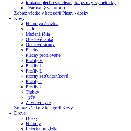
Imitácia plechu s prelismi, trapézový, symetrický
Tvarovaný vakuform
Zobraz všetko v kategórii Plasty - dosky
Kovy
Hranoly/pásovina
Jakle
Medená fólia
Oceľové lanká
Oceľové struny
Plechy
Plechy profilované
Profily H
Profily I
Profily L
Profily šesťuholníkové
Profily T
Profily U
Trubky
Tyče
Závitové tyče
Zobraz všetko v kategórii Kovy
Drevo
Dosky
Hranoly
Letecká preglejka