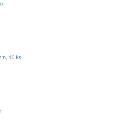
mm
mm, 10 ks
m