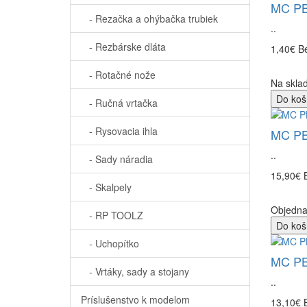
MC PBU
- Rezačka a ohýbačka trubiek
..
- Rezbárske dláta
1,40€
B
- Rotačné nože
Na sklad
Do koš
- Ručná vrtačka
- Rysovacia ihla
MC PBU
..
- Sady náradia
15,90€
- Skalpely
Objedn
- RP TOOLZ
Do koš
- Uchopítko
MC PBU
- Vrtáky, sady a stojany
..
Príslušenstvo k modelom
13,10€