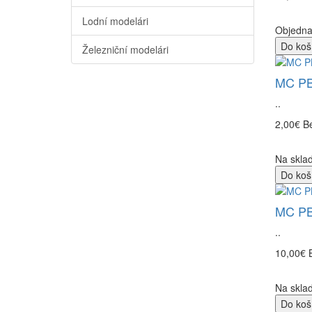
Lodní modelári
Objedn
Do koš
Železniční modelári
MC PBU
..
2,00€
B
Na sklad
Do koš
MC PBU
..
10,00€
Na sklad
Do koš