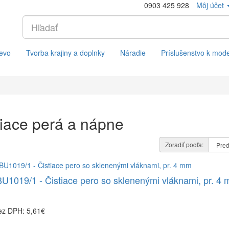
0903 425 928
Môj účet
evo
Tvorba krajiny a doplnky
Náradie
Príslušenstvo k mod
tiace perá a nápne
Zoradiť podľa:
1019/1 - Čistiace pero so sklenenými vláknami, pr. 4
ez DPH: 5,61€