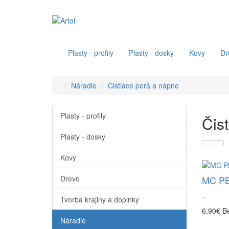
Plasty - profily
Plasty - dosky
Kovy
Dr
Náradie
Čistiace perá a nápne
Plasty - profily
Čis
Plasty - dosky
Kovy
Drevo
MC PBU
..
Tvorba krajiny a doplnky
6,90€
B
Náradie