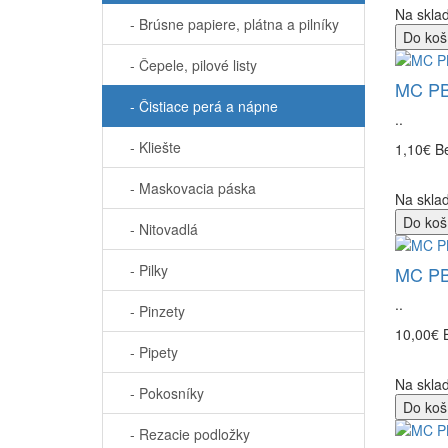
Na sklad
- Brúsne papiere, plátna a pilníky
Do koš
- Čepele, pilové listy
MC PBU
- Čistiace perá a nápne
..
- Kliešte
1,10€
B
- Maskovacia páska
Na sklad
Do koš
- Nitovadlá
- Pilky
MC PBU
..
- Pinzety
10,00€
- Pipety
Na sklad
- Pokosníky
Do koš
- Rezacie podložky