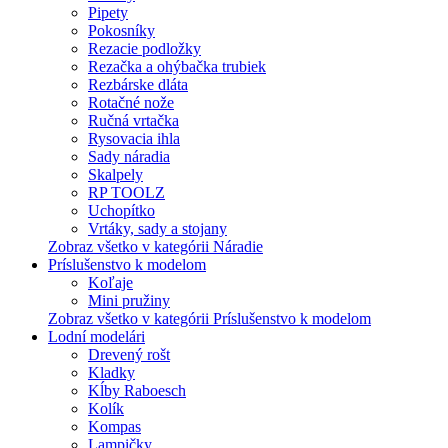
Pipety
Pokosníky
Rezacie podložky
Rezačka a ohýbačka trubiek
Rezbárske dláta
Rotačné nože
Ručná vrtačka
Rysovacia ihla
Sady náradia
Skalpely
RP TOOLZ
Uchopítko
Vrtáky, sady a stojany
Zobraz všetko v kategórii Náradie
Príslušenstvo k modelom
Koľaje
Mini pružiny
Zobraz všetko v kategórii Príslušenstvo k modelom
Lodní modelári
Drevený rošt
Kladky
Kĺby Raboesch
Kolík
Kompas
Lampičky