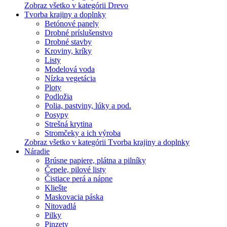
Zobraz všetko v kategórii Drevo
Tvorba krajiny a doplnky
Betónové panely
Drobné príslušenstvo
Drobné stavby
Kroviny, kríky
Listy
Modelová voda
Nízka vegetácia
Ploty
Podložia
Polia, pastviny, lúky a pod.
Posypy
Strešná krytina
Stromčeky a ich výroba
Zobraz všetko v kategórii Tvorba krajiny a doplnky
Náradie
Brúsne papiere, plátna a pilníky
Čepele, pilové listy
Čistiace perá a nápne
Kliešte
Maskovacia páska
Nitovadlá
Pilky
Pinzety