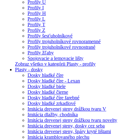
Profily U
Profily I
Profily H
Profily L
Profily T
Profily Z
Profily šesťuholníkové
Profily trojuholníkové rovnoramenné
Profily trojuholníkové rovnostrané
Profily žľaby
Spojovacie a lemovacie lišty
Zobraz všetko v kategórii Plasty - profily
Plasty - dosky
Dosky hladké číre
Dosky hladké číre - Lexan
Dosky hladké biele
Dosky hladké čierne
Dosky hladké číre farebné
Dosky hladké zrkadlové
Imitácia drevenej steny drážkou tvaru V
Imitácia dlažby, chodníka
Imitácia drevenej steny drážkou tvaru novelty
Imitácia drevenej steny, dosky cez seba
Imitácia drevenej steny, špáry kryté lištami
Imitácia kramblovaného plechu