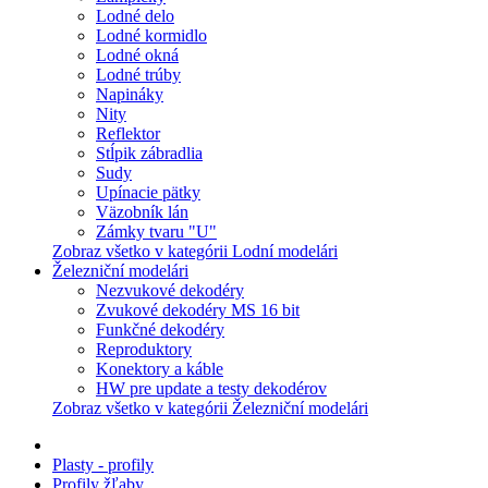
Lodné delo
Lodné kormidlo
Lodné okná
Lodné trúby
Napináky
Nity
Reflektor
Stĺpik zábradlia
Sudy
Upínacie pätky
Väzobník lán
Zámky tvaru "U"
Zobraz všetko v kategórii Lodní modelári
Železniční modelári
Nezvukové dekodéry
Zvukové dekodéry MS 16 bit
Funkčné dekodéry
Reproduktory
Konektory a káble
HW pre update a testy dekodérov
Zobraz všetko v kategórii Železniční modelári
Plasty - profily
Profily žľaby