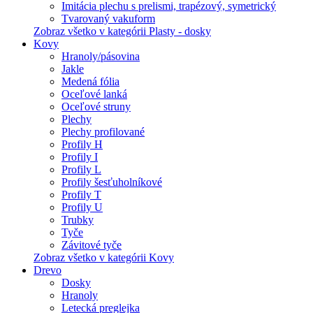
Imitácia plechu s prelismi, trapézový, symetrický
Tvarovaný vakuform
Zobraz všetko v kategórii Plasty - dosky
Kovy
Hranoly/pásovina
Jakle
Medená fólia
Oceľové lanká
Oceľové struny
Plechy
Plechy profilované
Profily H
Profily I
Profily L
Profily šesťuholníkové
Profily T
Profily U
Trubky
Tyče
Závitové tyče
Zobraz všetko v kategórii Kovy
Drevo
Dosky
Hranoly
Letecká preglejka