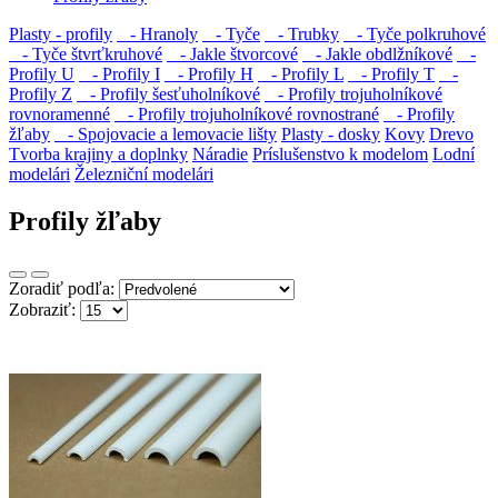
Plasty - profily
- Hranoly
- Tyče
- Trubky
- Tyče polkruhové
- Tyče štvrťkruhové
- Jakle štvorcové
- Jakle obdlžníkové
-
Profily U
- Profily I
- Profily H
- Profily L
- Profily T
-
Profily Z
- Profily šesťuholníkové
- Profily trojuholníkové
rovnoramenné
- Profily trojuholníkové rovnostrané
- Profily
žľaby
- Spojovacie a lemovacie lišty
Plasty - dosky
Kovy
Drevo
Tvorba krajiny a doplnky
Náradie
Príslušenstvo k modelom
Lodní
modelári
Železniční modelári
Profily žľaby
Zoradiť podľa:
Zobraziť: