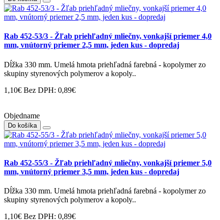
Rab 452-53/3 - Žľab priehľadný mliečny, vonkajší priemer 4,0
mm, vnútorný priemer 2,5 mm, jeden kus - dopredaj
Dĺžka 330 mm. Umelá hmota priehľadná farebná - kopolymer zo
skupiny styrenových polymerov a kopoly..
1,10€
Bez DPH: 0,89€
Objedname
Do košíka
Rab 452-55/3 - Žľab priehľadný mliečny, vonkajší priemer 5,0
mm, vnútorný priemer 3,5 mm, jeden kus - dopredaj
Dĺžka 330 mm. Umelá hmota priehľadná farebná - kopolymer zo
skupiny styrenových polymerov a kopoly..
1,10€
Bez DPH: 0,89€