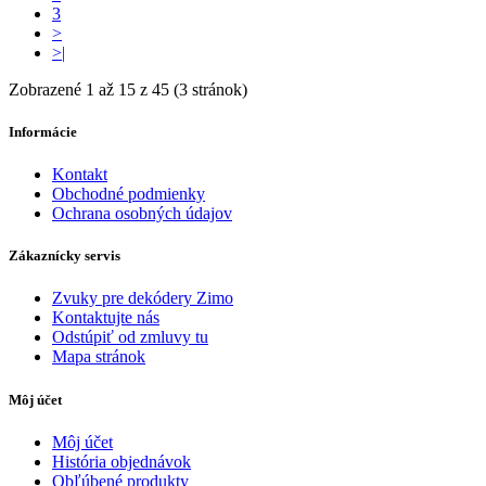
3
>
>|
Zobrazené 1 až 15 z 45 (3 stránok)
Informácie
Kontakt
Obchodné podmienky
Ochrana osobných údajov
Zákaznícky servis
Zvuky pre dekódery Zimo
Kontaktujte nás
Odstúpiť od zmluvy tu
Mapa stránok
Môj účet
Môj účet
História objednávok
Obľúbené produkty