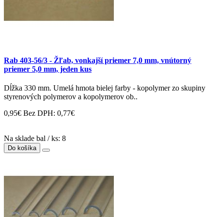
Rab 403-56/3 - Žľab, vonkajší priemer 7,0 mm, vnútorný
priemer 5,0 mm, jeden kus
Dĺžka 330 mm. Umelá hmota bielej farby - kopolymer zo skupiny
styrenových polymerov a kopolymerov ob..
0,95€
Bez DPH: 0,77€
Na sklade bal / ks: 8
Do košíka