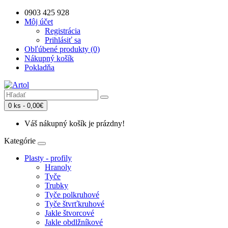
0903 425 928
Môj účet
Registrácia
Prihlásiť sa
Obľúbené produkty (0)
Nákupný košík
Pokladňa
0 ks - 0,00€
Váš nákupný košík je prázdny!
Kategórie
Plasty - profily
Hranoly
Tyče
Trubky
Tyče polkruhové
Tyče štvrťkruhové
Jakle štvorcové
Jakle obdlžníkové