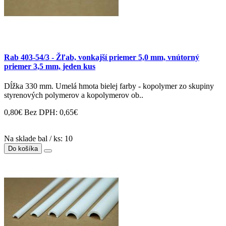
Rab 403-54/3 - Žľab, vonkajší priemer 5,0 mm, vnútorný
priemer 3,5 mm, jeden kus
Dĺžka 330 mm. Umelá hmota bielej farby - kopolymer zo skupiny
styrenových polymerov a kopolymerov ob..
0,80€
Bez DPH: 0,65€
Na sklade bal / ks: 10
Do košíka