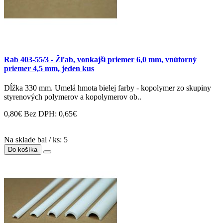
Rab 403-55/3 - Žľab, vonkajší priemer 6,0 mm, vnútorný
priemer 4,5 mm, jeden kus
Dĺžka 330 mm. Umelá hmota bielej farby - kopolymer zo skupiny
styrenových polymerov a kopolymerov ob..
0,80€
Bez DPH: 0,65€
Na sklade bal / ks: 5
Do košíka