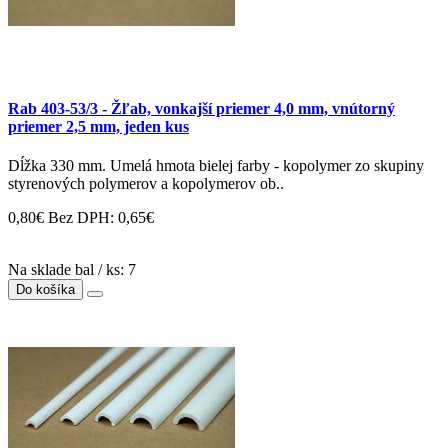
Rab 403-53/3 - Žľab, vonkajší priemer 4,0 mm, vnútorný
priemer 2,5 mm, jeden kus
Dĺžka 330 mm. Umelá hmota bielej farby - kopolymer zo skupiny
styrenových polymerov a kopolymerov ob..
0,80€
Bez DPH: 0,65€
Na sklade bal / ks: 7
Do košíka