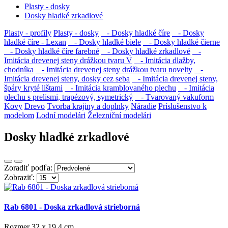
Plasty - dosky
Dosky hladké zrkadlové
Plasty - profily
Plasty - dosky
- Dosky hladké číre
- Dosky
hladké číre - Lexan
- Dosky hladké biele
- Dosky hladké čierne
- Dosky hladké číre farebné
- Dosky hladké zrkadlové
-
Imitácia drevenej steny drážkou tvaru V
- Imitácia dlažby,
chodníka
- Imitácia drevenej steny drážkou tvaru novelty
-
Imitácia drevenej steny, dosky cez seba
- Imitácia drevenej steny,
špáry kryté lištami
- Imitácia kramblovaného plechu
- Imitácia
plechu s prelismi, trapézový, symetrický
- Tvarovaný vakuform
Kovy
Drevo
Tvorba krajiny a doplnky
Náradie
Príslušenstvo k
modelom
Lodní modelári
Železniční modelári
Dosky hladké zrkadlové
Zoradiť podľa:
Zobraziť:
Rab 6801 - Doska zrkadlová strieborná
Rozmer 32 x 19,4 cm. ..