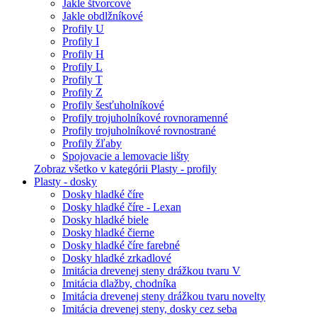
Jakle štvorcové
Jakle obdlžníkové
Profily U
Profily I
Profily H
Profily L
Profily T
Profily Z
Profily šesťuholníkové
Profily trojuholníkové rovnoramenné
Profily trojuholníkové rovnostrané
Profily žľaby
Spojovacie a lemovacie lišty
Zobraz všetko v kategórii Plasty - profily
Plasty - dosky
Dosky hladké číre
Dosky hladké číre - Lexan
Dosky hladké biele
Dosky hladké čierne
Dosky hladké číre farebné
Dosky hladké zrkadlové
Imitácia drevenej steny drážkou tvaru V
Imitácia dlažby, chodníka
Imitácia drevenej steny drážkou tvaru novelty
Imitácia drevenej steny, dosky cez seba