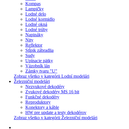
Kompas
Lampičky
Lodné delo
Lodné kormidlo
Lodné okná
Lodné trúby
Napináky
Nity
Reflektor
Stĺpik zábradlia
Sudy
Upínacie pätky
Väzobník lán
Zámky tvaru "U"
Zobraz všetko v kategórii Lodní modelári
Železniční modelári
Nezvukové dekodéry
Zvukové dekodéry MS 16 bit
Funkčné dekodéry
Reproduktory
Konektory a káble
HW pre update a testy dekodérov
Zobraz všetko v kategórii Železniční modelári