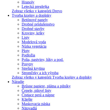
Hranoly
Letecká preglejka
Zobraz všetko v kategórii Drevo
Tvorba krajiny a doplnky
Betónové panely
Drobné príslušenstvo
Drobné stavby
Kroviny, kríky
Listy
Modelová voda
Nízka vegetácia
Ploty
Podložia
Polia, pastviny, lúky a pod.
Posypy
Strešná krytina
Stromčeky a ich výroba
Zobraz všetko v kategórii Tvorba krajiny a doplnky
Náradie
Brúsne papiere, plátna a pilníky
Čepele, pilové listy
Čistiace perá a nápne
Kliešte
Maskovacia páska
Nitovadlá