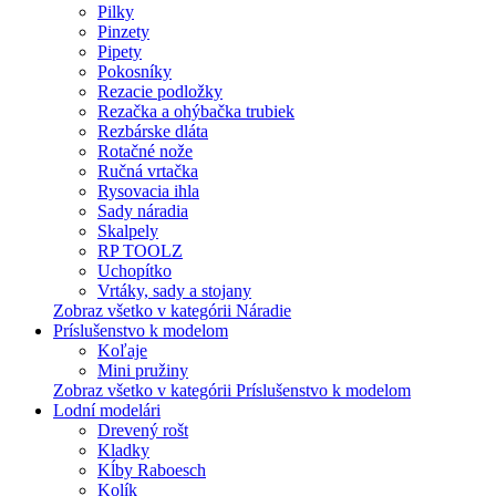
Pilky
Pinzety
Pipety
Pokosníky
Rezacie podložky
Rezačka a ohýbačka trubiek
Rezbárske dláta
Rotačné nože
Ručná vrtačka
Rysovacia ihla
Sady náradia
Skalpely
RP TOOLZ
Uchopítko
Vrtáky, sady a stojany
Zobraz všetko v kategórii Náradie
Príslušenstvo k modelom
Koľaje
Mini pružiny
Zobraz všetko v kategórii Príslušenstvo k modelom
Lodní modelári
Drevený rošt
Kladky
Kĺby Raboesch
Kolík