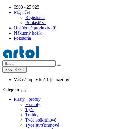
0903 425 928
Môj účet
Registrácia
Prihlásiť sa
Obľúbené produkty (0)
Nákupný košík
Pokladňa
0 ks - 0,00€
Váš nákupný košík je prázdny!
Kategórie
Plasty - profily
Hranoly
Tyče
Trubky
Tyče polkruhové
Tyče štvrťkruhové