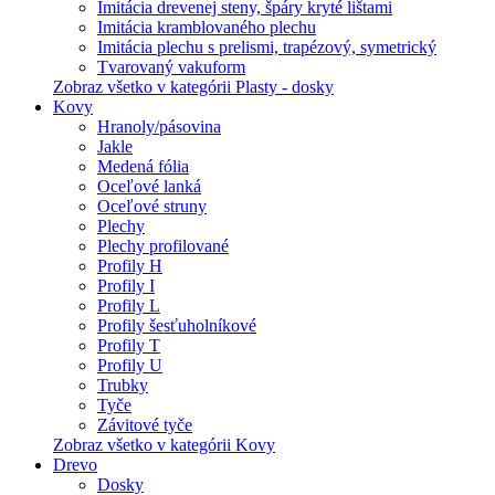
Imitácia drevenej steny, špáry kryté lištami
Imitácia kramblovaného plechu
Imitácia plechu s prelismi, trapézový, symetrický
Tvarovaný vakuform
Zobraz všetko v kategórii Plasty - dosky
Kovy
Hranoly/pásovina
Jakle
Medená fólia
Oceľové lanká
Oceľové struny
Plechy
Plechy profilované
Profily H
Profily I
Profily L
Profily šesťuholníkové
Profily T
Profily U
Trubky
Tyče
Závitové tyče
Zobraz všetko v kategórii Kovy
Drevo
Dosky