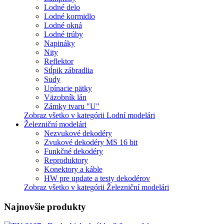
Lodné delo
Lodné kormidlo
Lodné okná
Lodné trúby
Napináky
Nity
Reflektor
Stĺpik zábradlia
Sudy
Upínacie pätky
Väzobník lán
Zámky tvaru "U"
Zobraz všetko v kategórii Lodní modelári
Železniční modelári
Nezvukové dekodéry
Zvukové dekodéry MS 16 bit
Funkčné dekodéry
Reproduktory
Konektory a káble
HW pre update a testy dekodérov
Zobraz všetko v kategórii Železniční modelári
Najnovšie produkty