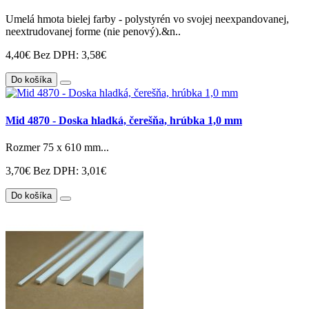
Umelá hmota bielej farby - polystyrén vo svojej neexpandovanej,
neextrudovanej forme (nie penový).&n..
4,40€
Bez DPH: 3,58€
Do košíka
Mid 4870 - Doska hladká, čerešňa, hrúbka 1,0 mm
Rozmer 75 x 610 mm...
3,70€
Bez DPH: 3,01€
Do košíka