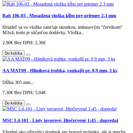
Rab 106-03 - Mosadzná vložka kĺbu pre priemer 2,3 mm
Hriadeľ sa vo vložke zaisťuje skrutkou, imbusovým "červíkom"
M3x4, tento je súčasťou dodávky. Vložka..
2,90€
Bez DPH: 2,36€
Do košíka
AA MAT09 - Hliníková trubka, vonkajší pr. 0,9 mm, 3 ks
Dĺžka 305 mm...
7,30€
Bez DPH: 5,94€
Do košíka
MSC L4-101 - Listy javorové, žltočervené 1:45 - dopredaj
Vhodné ako oživujúci doplnok pre bojovú techniku, ale aj strechy