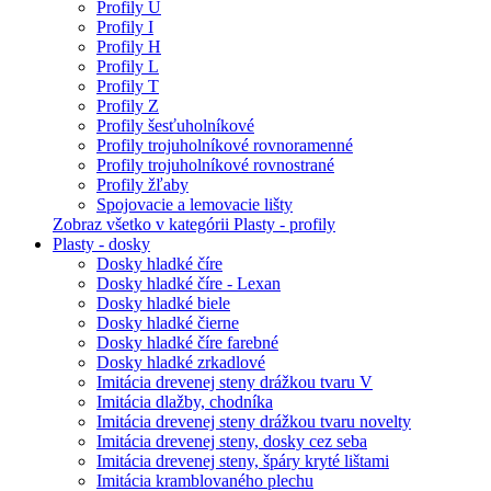
Profily U
Profily I
Profily H
Profily L
Profily T
Profily Z
Profily šesťuholníkové
Profily trojuholníkové rovnoramenné
Profily trojuholníkové rovnostrané
Profily žľaby
Spojovacie a lemovacie lišty
Zobraz všetko v kategórii Plasty - profily
Plasty - dosky
Dosky hladké číre
Dosky hladké číre - Lexan
Dosky hladké biele
Dosky hladké čierne
Dosky hladké číre farebné
Dosky hladké zrkadlové
Imitácia drevenej steny drážkou tvaru V
Imitácia dlažby, chodníka
Imitácia drevenej steny drážkou tvaru novelty
Imitácia drevenej steny, dosky cez seba
Imitácia drevenej steny, špáry kryté lištami
Imitácia kramblovaného plechu