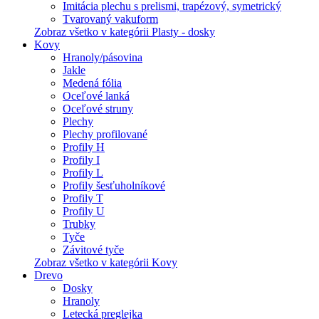
Imitácia plechu s prelismi, trapézový, symetrický
Tvarovaný vakuform
Zobraz všetko v kategórii Plasty - dosky
Kovy
Hranoly/pásovina
Jakle
Medená fólia
Oceľové lanká
Oceľové struny
Plechy
Plechy profilované
Profily H
Profily I
Profily L
Profily šesťuholníkové
Profily T
Profily U
Trubky
Tyče
Závitové tyče
Zobraz všetko v kategórii Kovy
Drevo
Dosky
Hranoly
Letecká preglejka