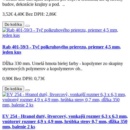
budov, dekorácie krajiny a pod. ..
3,52€
4,40€
Bez DPH: 2,86€
Do košíka
Rab 401-59/3 - Tyč polkruhového prierezu, priemer 4,5 mm,
jeden kus
Dĺžka 330 mm. Umelá hmota bielej farby - kopolymer zo skupiny
styrenových polymerov a kopolymerov ob..
0,90€
Bez DPH: 0,73€
Do košíka
EV 254 - Hranol dutý, štvorcový, vonkajší rozmer 6,3 x 6,3 mm,
vnútorný rozmer 4,9 x 4,9 mm, hrúbka steny 0,7 mm, dĺžka 350
mm, balenie 2 ks