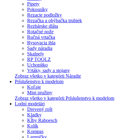
Pipety
Pokosníky
Rezacie podložky
Rezačka a ohýbačka trubiek
Rezbárske dláta
Rotačné nože
Ručná vrtačka
Rysovacia ihla
Sady náradia
Skalpely
RP TOOLZ
Uchopítko
Vrtáky, sady a stojany
Zobraz všetko v kategórii Náradie
Príslušenstvo k modelom
Koľaje
Mini pružiny
Zobraz všetko v kategórii Príslušenstvo k modelom
Lodní modelári
Drevený rošt
Kladky
Kĺby Raboesch
Kolík
Kompas
Lampičky