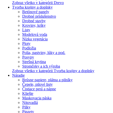
Zobraz všetko v kategórii Drevo
Tvorba krajiny a doplnky
Betónové panely
Drobné príslušenstvo
Drobné stavby
Kroviny, kríky
Listy
Modelová voda
Nízka vegetácia
Ploty
Podložia
Polia, pastviny, lúky a pod.
Posypy
Strešná krytina
Stromčeky a ich výroba
Zobraz všetko v kategórii Tvorba krajiny a doplnky
Náradie
Brúsne papiere, plátna a pilníky
Čepele, pilové listy
Čistiace perá a nápne
Kliešte
Maskovacia páska
Nitovadlá
Pilky
Pinzety