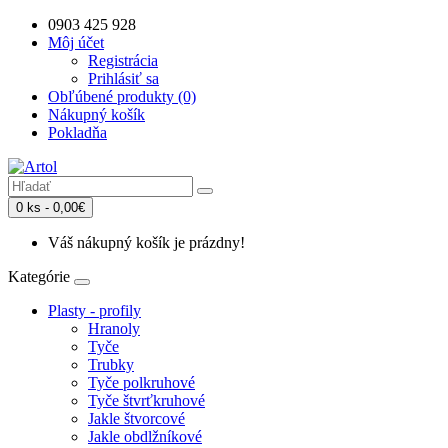
0903 425 928
Môj účet
Registrácia
Prihlásiť sa
Obľúbené produkty (0)
Nákupný košík
Pokladňa
0 ks - 0,00€
Váš nákupný košík je prázdny!
Kategórie
Plasty - profily
Hranoly
Tyče
Trubky
Tyče polkruhové
Tyče štvrťkruhové
Jakle štvorcové
Jakle obdlžníkové