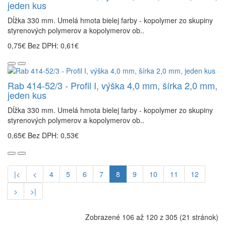
jeden kus
Dĺžka 330 mm. Umelá hmota bielej farby - kopolymer zo skupiny
styrenových polymerov a kopolymerov ob..
0,75€
Bez DPH: 0,61€
Rab 414-52/3 - Profil I, výška 4,0 mm, šírka 2,0 mm,
jeden kus
Dĺžka 330 mm. Umelá hmota bielej farby - kopolymer zo skupiny
styrenových polymerov a kopolymerov ob..
0,65€
Bez DPH: 0,53€
|<
<
4
5
6
7
8
9
10
11
12
>
>|
Zobrazené 106 až 120 z 305 (21 stránok)