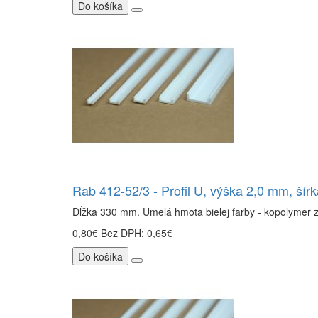
Do košíka
Rab 412-52/3 - Profil U, výška 2,0 mm, šír
Dĺžka 330 mm. Umelá hmota bielej farby - kopolymer 
0,80€
Bez DPH: 0,65€
Do košíka