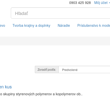
0903 425 928
Môj účet
evo
Tvorba krajiny a doplnky
Náradie
Príslušenstvo k mod
Zoradiť podľa:
en kus
zo skupiny styrenových polymerov a kopolymerov ob..