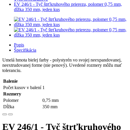
EV 246/1 - Tyč štrťkruhového prierezu, polomer 0,75 mm,
dĺžka 350 mm, jeden kus
Popis
Špecifikácia
Umelá hmota bielej farby - polystyrén vo svojej neexpandovanej,
neextrudovanej forme (nie penový). Uvedené rozmery môžu mať
toleranciu.
Balenie
Počet kusov v balení
1
Rozmery
Polomer
0,75 mm
Dĺžka
350 mm
EV 246/1 - Tyč štrťkruhového