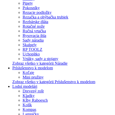
Pipety
Pokosníky
Rezacie podložky
Rezačka a ohýbačka trubiek
Rezbárske dláta
Rotačné nože
Ručná vrtačka
Rysovacia ihla
Sady náradia
Skalpely
RP TOOLZ
Uchopítko
Vrtáky, sady a stojany
Zobraz všetko v kategórii Náradie
Príslušenstvo k modelom
Koľaje
Mini pružiny
Zobraz všetko v kategórii Príslušenstvo k modelom
Lodní modelári
Drevený rošt
Kladky
Kĺby Raboesch
Kolík
Kompas
Lampičky