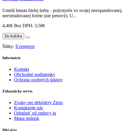
Umelá hmota bielej farby - polystyrén vo svojej neexpandovanej,
neextrudovanej forme (nie penový). U..
4,40€
Bez DPH: 3,58€
Do košíka
Štítky:
Evergreen
Informácie
Kontakt
Obchodné podmienky
Ochrana osobných údajov
Zákaznícky servis
Zvuky pre dekódery Zimo
Kontaktujte nás
Odstúpiť od zmluvy tu
Mapa stránok
Môj účet