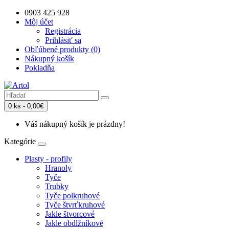
0903 425 928
Môj účet
Registrácia
Prihlásiť sa
Obľúbené produkty (0)
Nákupný košík
Pokladňa
0 ks - 0,00€
Váš nákupný košík je prázdny!
Kategórie
Plasty - profily
Hranoly
Tyče
Trubky
Tyče polkruhové
Tyče štvrťkruhové
Jakle štvorcové
Jakle obdlžníkové