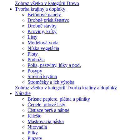
Zobraz všetko v kategórii Drevo
Tvorba krajiny a doplnky
Betónové panely
Drobné príslušenstvo
Drobné stavby
Kroviny, kríky
Listy
Modelová voda
Nízka vegetácia
Ploty
Podložia
Polia, pastviny, lúky a pod.
Posypy
Strešná krytina
Stromčeky a ich výroba
Zobraz všetko v kategórii Tvorba krajiny a doplnky
Náradie
Brúsne papiere, plátna a pilníky
Čepele, pilové listy
Čistiace perá a nápne
Kliešte
Maskovacia páska
Nitovadlá
Pilky
Pinzety