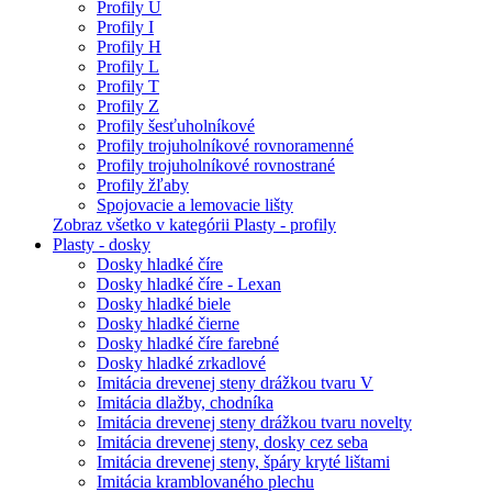
Profily U
Profily I
Profily H
Profily L
Profily T
Profily Z
Profily šesťuholníkové
Profily trojuholníkové rovnoramenné
Profily trojuholníkové rovnostrané
Profily žľaby
Spojovacie a lemovacie lišty
Zobraz všetko v kategórii Plasty - profily
Plasty - dosky
Dosky hladké číre
Dosky hladké číre - Lexan
Dosky hladké biele
Dosky hladké čierne
Dosky hladké číre farebné
Dosky hladké zrkadlové
Imitácia drevenej steny drážkou tvaru V
Imitácia dlažby, chodníka
Imitácia drevenej steny drážkou tvaru novelty
Imitácia drevenej steny, dosky cez seba
Imitácia drevenej steny, špáry kryté lištami
Imitácia kramblovaného plechu