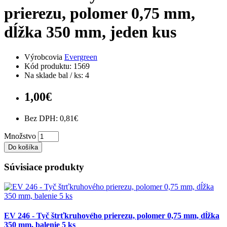
prierezu, polomer 0,75 mm,
dĺžka 350 mm, jeden kus
Výrobcovia
Evergreen
Kód produktu: 1569
Na sklade bal / ks: 4
1,00€
Bez DPH: 0,81€
Množstvo
Do košíka
Súvisiace produkty
EV 246 - Tyč štrťkruhového prierezu, polomer 0,75 mm, dĺžka
350 mm, balenie 5 ks