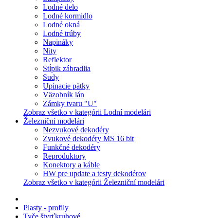
Lodné delo
Lodné kormidlo
Lodné okná
Lodné trúby
Napináky
Nity
Reflektor
Stĺpik zábradlia
Sudy
Upínacie pätky
Väzobník lán
Zámky tvaru "U"
Zobraz všetko v kategórii Lodní modelári
Železniční modelári
Nezvukové dekodéry
Zvukové dekodéry MS 16 bit
Funkčné dekodéry
Reproduktory
Konektory a káble
HW pre update a testy dekodérov
Zobraz všetko v kategórii Železniční modelári
Plasty - profily
Tyče štvrťkruhové