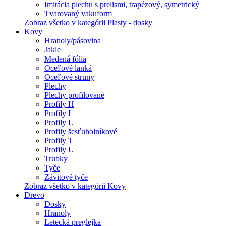
Imitácia plechu s prelismi, trapézový, symetrický
Tvarovaný vakuform
Zobraz všetko v kategórii Plasty - dosky
Kovy
Hranoly/pásovina
Jakle
Medená fólia
Oceľové lanká
Oceľové struny
Plechy
Plechy profilované
Profily H
Profily I
Profily L
Profily šesťuholníkové
Profily T
Profily U
Trubky
Tyče
Závitové tyče
Zobraz všetko v kategórii Kovy
Drevo
Dosky
Hranoly
Letecká preglejka