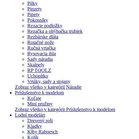
Pilky
Pinzety
Pipety
Pokosníky
Rezacie podložky
Rezačka a ohýbačka trubiek
Rezbárske dláta
Rotačné nože
Ručná vrtačka
Rysovacia ihla
Sady náradia
Skalpely
RP TOOLZ
Uchopítko
Vrtáky, sady a stojany
Zobraz všetko v kategórii Náradie
Príslušenstvo k modelom
Koľaje
Mini pružiny
Zobraz všetko v kategórii Príslušenstvo k modelom
Lodní modelári
Drevený rošt
Kladky
Kĺby Raboesch
Kolík