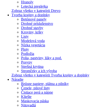
Hranoly
Letecká preglejka
Zobraz všetko v kategórii Drevo
Tvorba krajiny a doplnky
Betónové panely
Drobné príslušenstvo
Drobné stavby
Kroviny, kríky
Listy
Modelová voda
Nízka vegetácia
Ploty
Podložia
Polia, pastviny, lúky a pod.
Posypy
Strešná krytina
Stromčeky a ich výroba
Zobraz všetko v kategórii Tvorba krajiny a doplnky
Náradie
Brúsne papiere, plátna a pilníky
Čepele, pilové listy
Čistiace perá a nápne
Kliešte
Maskovacia páska
Nitovadlá