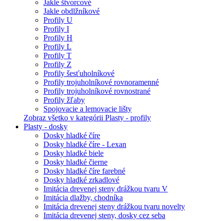
Jakle štvorcové
Jakle obdlžníkové
Profily U
Profily I
Profily H
Profily L
Profily T
Profily Z
Profily šesťuholníkové
Profily trojuholníkové rovnoramenné
Profily trojuholníkové rovnostrané
Profily žľaby
Spojovacie a lemovacie lišty
Zobraz všetko v kategórii Plasty - profily
Plasty - dosky
Dosky hladké číre
Dosky hladké číre - Lexan
Dosky hladké biele
Dosky hladké čierne
Dosky hladké číre farebné
Dosky hladké zrkadlové
Imitácia drevenej steny drážkou tvaru V
Imitácia dlažby, chodníka
Imitácia drevenej steny drážkou tvaru novelty
Imitácia drevenej steny, dosky cez seba