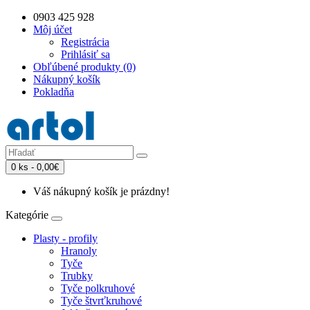
0903 425 928
Môj účet
Registrácia
Prihlásiť sa
Obľúbené produkty (0)
Nákupný košík
Pokladňa
0 ks - 0,00€
Váš nákupný košík je prázdny!
Kategórie
Plasty - profily
Hranoly
Tyče
Trubky
Tyče polkruhové
Tyče štvrťkruhové