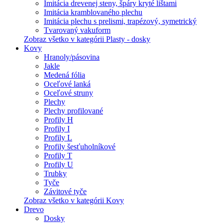
Imitácia drevenej steny, špáry kryté lištami
Imitácia kramblovaného plechu
Imitácia plechu s prelismi, trapézový, symetrický
Tvarovaný vakuform
Zobraz všetko v kategórii Plasty - dosky
Kovy
Hranoly/pásovina
Jakle
Medená fólia
Oceľové lanká
Oceľové struny
Plechy
Plechy profilované
Profily H
Profily I
Profily L
Profily šesťuholníkové
Profily T
Profily U
Trubky
Tyče
Závitové tyče
Zobraz všetko v kategórii Kovy
Drevo
Dosky