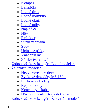
Kompas
Lampičky
Lodné delo
Lodné kormidlo
Lodné okná
Lodné trúby
Napináky
Nity
Reflektor
Stĺpik zábradlia
Sudy
Upínacie pätky
Väzobník lán
Zámky tvaru "U"
Zobraz všetko v kategórii Lodní modelári
Železniční modelári
Nezvukové dekodéry
Zvukové dekodéry MS 16 bit
Funkčné dekodéry
Reproduktory
Konektory a káble
HW pre update a testy dekodérov
Zobraz všetko v kategórii Železniční modelári