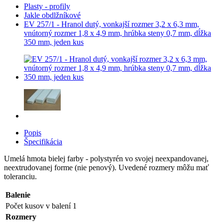
Plasty - profily
Jakle obdlžníkové
EV 257/1 - Hranol dutý, vonkajší rozmer 3,2 x 6,3 mm,
vnútorný rozmer 1,8 x 4,9 mm, hrúbka steny 0,7 mm, dĺžka
350 mm, jeden kus
Popis
Špecifikácia
Umelá hmota bielej farby - polystyrén vo svojej neexpandovanej,
neextrudovanej forme (nie penový). Uvedené rozmery môžu mať
toleranciu.
Balenie
Počet kusov v balení
1
Rozmery