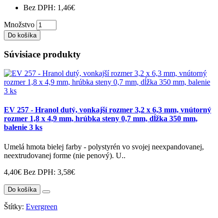
Bez DPH: 1,46€
Množstvo
Do košíka
Súvisiace produkty
EV 257 - Hranol dutý, vonkajší rozmer 3,2 x 6,3 mm, vnútorný
rozmer 1,8 x 4,9 mm, hrúbka steny 0,7 mm, dĺžka 350 mm,
balenie 3 ks
Umelá hmota bielej farby - polystyrén vo svojej neexpandovanej,
neextrudovanej forme (nie penový). U..
4,40€
Bez DPH: 3,58€
Do košíka
Štítky:
Evergreen