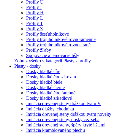
Profily U
Profily I
Profily H
Profily L
Profily T
Profily Z
Profily šesťuholníkové
Profily trojuholníkové rovnoramenné
Profily trojuholníkové rovnostrané
Profily žľaby
Spojovacie a lemovacie lišty
Zobraz všetko v kategórii Plasty - profily
Plasty - dosky
Dosky hladké číre
Dosky hladké číre - Lexan
Dosky hladké biele
Dosky hladké čierne
Dosky hladké číre farebné
Dosky hladké zrkadlové
Imitácia drevenej steny drážkou tvaru V
Imitácia dlažby, chodníka
Imitácia drevenej steny drážkou tvaru novelty
Imitácia drevenej steny, dosky cez seba
Imitácia drevenej steny, špáry kryté lištami
Imitácia kramblovaného plechu