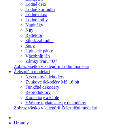
Lodné delo
Lodné kormidlo
Lodné okná
Lodné trúby
Napináky
Nity
Reflektor
Stĺpik zábradlia
Sudy
Upínacie pätky
Väzobník lán
Zámky tvaru "U"
Zobraz všetko v kategórii Lodní modelári
Železniční modelári
Nezvukové dekodéry
Zvukové dekodéry MS 16 bit
Funkčné dekodéry
Reproduktory
Konektory a káble
HW pre update a testy dekodérov
Zobraz všetko v kategórii Železniční modelári
Hranoly