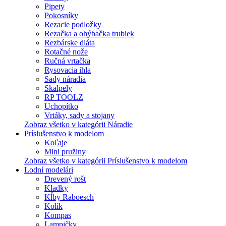
Pipety
Pokosníky
Rezacie podložky
Rezačka a ohýbačka trubiek
Rezbárske dláta
Rotačné nože
Ručná vrtačka
Rysovacia ihla
Sady náradia
Skalpely
RP TOOLZ
Uchopítko
Vrtáky, sady a stojany
Zobraz všetko v kategórii Náradie
Príslušenstvo k modelom
Koľaje
Mini pružiny
Zobraz všetko v kategórii Príslušenstvo k modelom
Lodní modelári
Drevený rošt
Kladky
Kĺby Raboesch
Kolík
Kompas
Lampičky