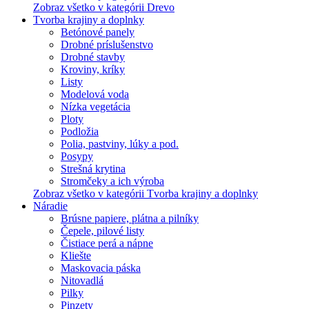
Zobraz všetko v kategórii Drevo
Tvorba krajiny a doplnky
Betónové panely
Drobné príslušenstvo
Drobné stavby
Kroviny, kríky
Listy
Modelová voda
Nízka vegetácia
Ploty
Podložia
Polia, pastviny, lúky a pod.
Posypy
Strešná krytina
Stromčeky a ich výroba
Zobraz všetko v kategórii Tvorba krajiny a doplnky
Náradie
Brúsne papiere, plátna a pilníky
Čepele, pilové listy
Čistiace perá a nápne
Kliešte
Maskovacia páska
Nitovadlá
Pilky
Pinzety