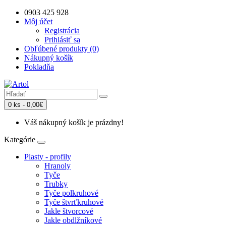
0903 425 928
Môj účet
Registrácia
Prihlásiť sa
Obľúbené produkty (0)
Nákupný košík
Pokladňa
0 ks - 0,00€
Váš nákupný košík je prázdny!
Kategórie
Plasty - profily
Hranoly
Tyče
Trubky
Tyče polkruhové
Tyče štvrťkruhové
Jakle štvorcové
Jakle obdlžníkové