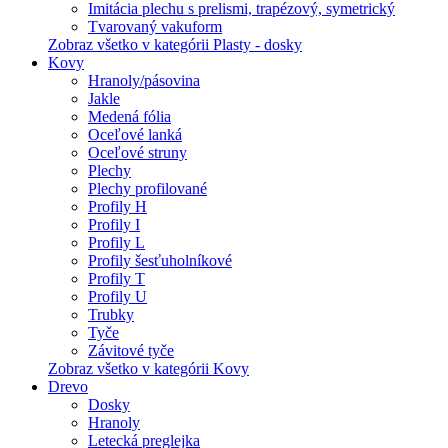
Imitácia plechu s prelismi, trapézový, symetrický
Tvarovaný vakuform
Zobraz všetko v kategórii Plasty - dosky
Kovy
Hranoly/pásovina
Jakle
Medená fólia
Oceľové lanká
Oceľové struny
Plechy
Plechy profilované
Profily H
Profily I
Profily L
Profily šesťuholníkové
Profily T
Profily U
Trubky
Tyče
Závitové tyče
Zobraz všetko v kategórii Kovy
Drevo
Dosky
Hranoly
Letecká preglejka