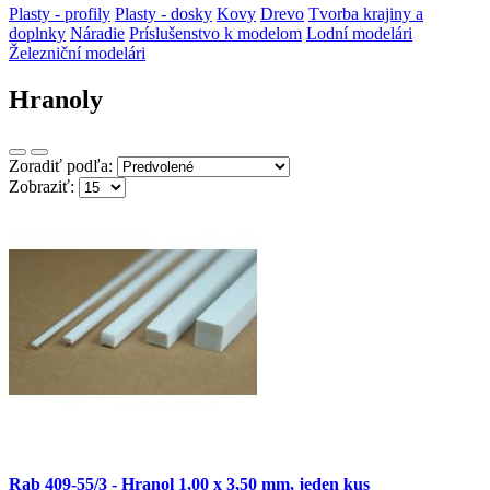
Plasty - profily
Plasty - dosky
Kovy
Drevo
Tvorba krajiny a
doplnky
Náradie
Príslušenstvo k modelom
Lodní modelári
Železniční modelári
Hranoly
Zoradiť podľa:
Zobraziť:
Rab 409-55/3 - Hranol 1,00 x 3,50 mm, jeden kus