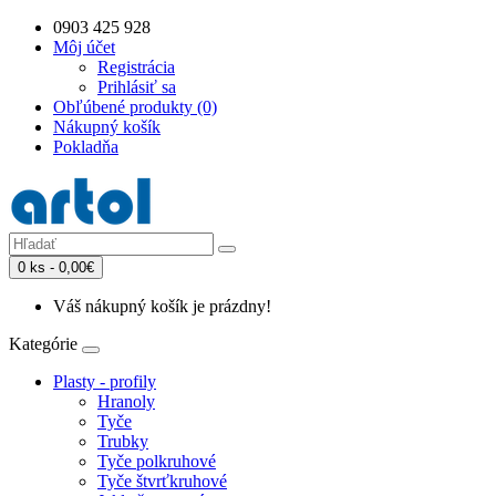
0903 425 928
Môj účet
Registrácia
Prihlásiť sa
Obľúbené produkty (0)
Nákupný košík
Pokladňa
0 ks - 0,00€
Váš nákupný košík je prázdny!
Kategórie
Plasty - profily
Hranoly
Tyče
Trubky
Tyče polkruhové
Tyče štvrťkruhové