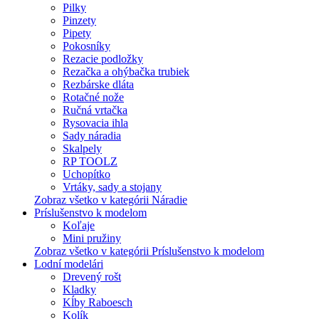
Pilky
Pinzety
Pipety
Pokosníky
Rezacie podložky
Rezačka a ohýbačka trubiek
Rezbárske dláta
Rotačné nože
Ručná vrtačka
Rysovacia ihla
Sady náradia
Skalpely
RP TOOLZ
Uchopítko
Vrtáky, sady a stojany
Zobraz všetko v kategórii Náradie
Príslušenstvo k modelom
Koľaje
Mini pružiny
Zobraz všetko v kategórii Príslušenstvo k modelom
Lodní modelári
Drevený rošt
Kladky
Kĺby Raboesch
Kolík