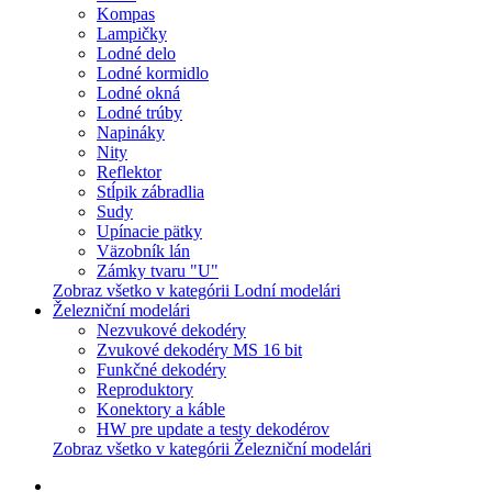
Kompas
Lampičky
Lodné delo
Lodné kormidlo
Lodné okná
Lodné trúby
Napináky
Nity
Reflektor
Stĺpik zábradlia
Sudy
Upínacie pätky
Väzobník lán
Zámky tvaru "U"
Zobraz všetko v kategórii Lodní modelári
Železniční modelári
Nezvukové dekodéry
Zvukové dekodéry MS 16 bit
Funkčné dekodéry
Reproduktory
Konektory a káble
HW pre update a testy dekodérov
Zobraz všetko v kategórii Železniční modelári