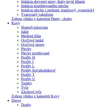
Imitácia drevenej steny, špáry kryté lištami
Imitácia kramblovaného plechu
Imitácia plechu s prelismi, trapézový, symetrický
Tvarovaný vakuform
Zobraz všetko v kategórii Plasty - dosky
Kovy
Hranoly/pásovina
Jakle
Medená fólia
Oceľové lanká
Oceľové struny
Plechy
Plechy profilované
Profily H
Profily I
Profily L
Profily šesťuholníkové
Profily T
Profily U
Trubky
Tyče
Závitové tyče
Zobraz všetko v kategórii Kovy
Drevo
Dosky