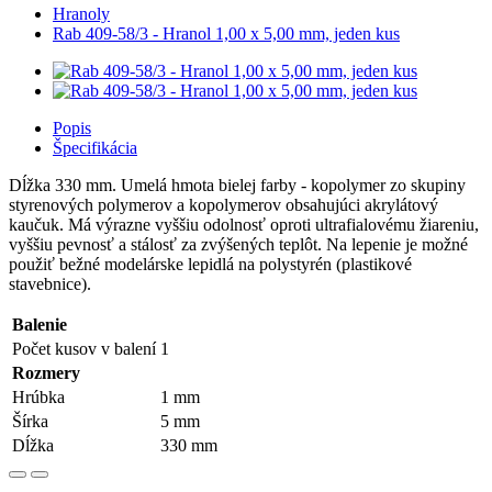
Hranoly
Rab 409-58/3 - Hranol 1,00 x 5,00 mm, jeden kus
Popis
Špecifikácia
Dĺžka 330 mm. Umelá hmota bielej farby - kopolymer zo skupiny
styrenových polymerov a kopolymerov obsahujúci akrylátový
kaučuk. Má výrazne vyššiu odolnosť oproti ultrafialovému žiareniu,
vyššiu pevnosť a stálosť za zvýšených teplôt. Na lepenie je možné
použiť bežné modelárske lepidlá na polystyrén (plastikové
stavebnice).
Balenie
Počet kusov v balení
1
Rozmery
Hrúbka
1 mm
Šírka
5 mm
Dĺžka
330 mm