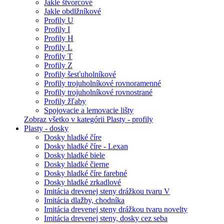
Jakle štvorcové
Jakle obdlžníkové
Profily U
Profily I
Profily H
Profily L
Profily T
Profily Z
Profily šesťuholníkové
Profily trojuholníkové rovnoramenné
Profily trojuholníkové rovnostrané
Profily žľaby
Spojovacie a lemovacie lišty
Zobraz všetko v kategórii Plasty - profily
Plasty - dosky
Dosky hladké číre
Dosky hladké číre - Lexan
Dosky hladké biele
Dosky hladké čierne
Dosky hladké číre farebné
Dosky hladké zrkadlové
Imitácia drevenej steny drážkou tvaru V
Imitácia dlažby, chodníka
Imitácia drevenej steny drážkou tvaru novelty
Imitácia drevenej steny, dosky cez seba