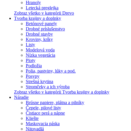
Hranoly
Letecká preglejka
Zobraz všetko v kategórii Drevo
Tvorba krajiny a doplnky
Betónové panely
Drobné príslušenstvo
Drobné stavby
Kroviny, kríky
Listy
Modelová voda
Nízka vegetácia
Ploty
Podložia
Polia, pastviny, lúky a pod.
Posypy
Strešná krytina
Stromčeky a ich výroba
Zobraz všetko v kategórii Tvorba krajiny a doplnky
Náradie
Brúsne papiere, plátna a pilníky
Čepele, pilové listy
Čistiace perá a nápne
Kliešte
Maskovacia páska
Nitovadlá