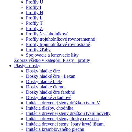
Profily U
Profily I
Profily H
Profily L
Profily T
Profily Z
Profily šesťuholníkové
Profily trojuholníkové rovnoramenné
Profily trojuholníkové rovnostrané
Profily žľaby
Spojovacie a lemovacie lišty
Zobraz všetko v kategórii Plasty - profily
Plasty - dosky
Dosky hladké číre
Dosky hladké číre - Lexan
Dosky hladké biele
Dosky hladké čierne
Dosky hladké číre farebné
Dosky hladké zrkadlové
Imitácia drevenej steny drážkou tvaru V
Imitácia dlažby, chodníka
Imitácia drevenej steny drážkou tvaru novelty
Imitácia drevenej steny, dosky cez seba
Imitácia drevenej steny, špáry kryté lištami
Imitácia kramblovaného plechu