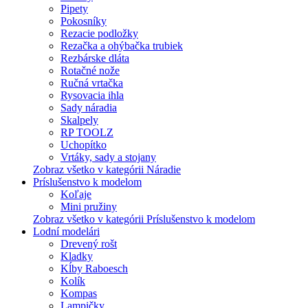
Pipety
Pokosníky
Rezacie podložky
Rezačka a ohýbačka trubiek
Rezbárske dláta
Rotačné nože
Ručná vrtačka
Rysovacia ihla
Sady náradia
Skalpely
RP TOOLZ
Uchopítko
Vrtáky, sady a stojany
Zobraz všetko v kategórii Náradie
Príslušenstvo k modelom
Koľaje
Mini pružiny
Zobraz všetko v kategórii Príslušenstvo k modelom
Lodní modelári
Drevený rošt
Kladky
Kĺby Raboesch
Kolík
Kompas
Lampičky