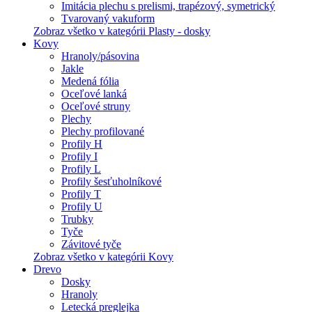
Imitácia plechu s prelismi, trapézový, symetrický
Tvarovaný vakuform
Zobraz všetko v kategórii Plasty - dosky
Kovy
Hranoly/pásovina
Jakle
Medená fólia
Oceľové lanká
Oceľové struny
Plechy
Plechy profilované
Profily H
Profily I
Profily L
Profily šesťuholníkové
Profily T
Profily U
Trubky
Tyče
Závitové tyče
Zobraz všetko v kategórii Kovy
Drevo
Dosky
Hranoly
Letecká preglejka