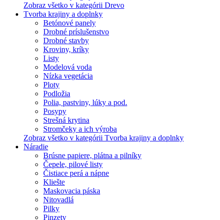
Zobraz všetko v kategórii Drevo
Tvorba krajiny a doplnky
Betónové panely
Drobné príslušenstvo
Drobné stavby
Kroviny, kríky
Listy
Modelová voda
Nízka vegetácia
Ploty
Podložia
Polia, pastviny, lúky a pod.
Posypy
Strešná krytina
Stromčeky a ich výroba
Zobraz všetko v kategórii Tvorba krajiny a doplnky
Náradie
Brúsne papiere, plátna a pilníky
Čepele, pilové listy
Čistiace perá a nápne
Kliešte
Maskovacia páska
Nitovadlá
Pilky
Pinzety