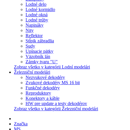
Lodné delo
Lodné kormidlo
Lodné okná
Lodné trúby
Napináky
Nity
Reflektor
Stĺpik zábradlia
Sudy
Upínacie pätky
Väzobník lán
Zámky tvaru "U"
Zobraz všetko v kategórii Lodní modelári
Železniční modelári
Nezvukové dekodéry
Zvukové dekodéry MS 16 bit
Funkčné dekodéry
Reproduktory
Konektory a káble
HW pre update a testy dekodérov
Zobraz všetko v kategórii Železniční modelári
Značka
MS