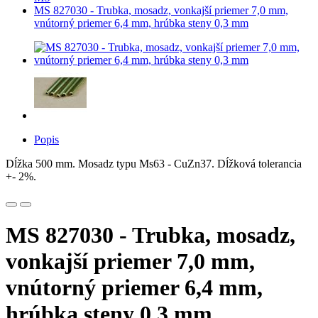
MS 827030 - Trubka, mosadz, vonkajší priemer 7,0 mm,
vnútorný priemer 6,4 mm, hrúbka steny 0,3 mm
Popis
Dĺžka 500 mm. Mosadz typu Ms63 - CuZn37. Dĺžková tolerancia
+- 2%.
MS 827030 - Trubka, mosadz,
vonkajší priemer 7,0 mm,
vnútorný priemer 6,4 mm,
hrúbka steny 0,3 mm