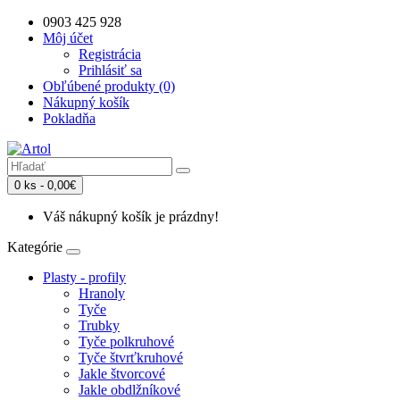
0903 425 928
Môj účet
Registrácia
Prihlásiť sa
Obľúbené produkty (0)
Nákupný košík
Pokladňa
0 ks - 0,00€
Váš nákupný košík je prázdny!
Kategórie
Plasty - profily
Hranoly
Tyče
Trubky
Tyče polkruhové
Tyče štvrťkruhové
Jakle štvorcové
Jakle obdlžníkové