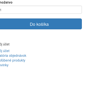
nožstvo
Do košíka
j účet
j účet
stória objednávok
bľúbené produkty
ovinky