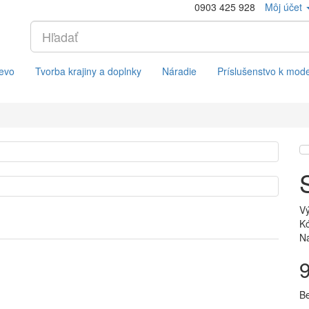
0903 425 928
Môj účet
evo
Tvorba krajiny a doplnky
Náradie
Príslušenstvo k mod
V
Kó
Na
B