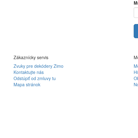
M
Zákaznícky servis
Mô
Zvuky pre dekódery Zimo
Mô
Kontaktujte nás
Hi
Odstúpiť od zmluvy tu
O
Mapa stránok
N