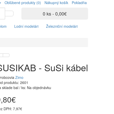
Obľúbené produkty (0)
Nákupný košík
Pokladňa
0 ks - 0,00€
elom
Lodní modelári
Železniční modelári
SUSIKAB - SuSi kábel
ýrobcovia
Zimo
d produktu: 2601
 sklade bal / ks: Na objednávku
9,80€
ez DPH: 7,97€