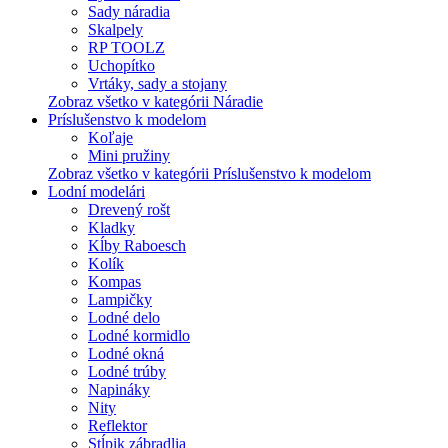
Sady náradia
Skalpely
RP TOOLZ
Uchopítko
Vrtáky, sady a stojany
Zobraz všetko v kategórii Náradie
Príslušenstvo k modelom
Koľaje
Mini pružiny
Zobraz všetko v kategórii Príslušenstvo k modelom
Lodní modelári
Drevený rošt
Kladky
Kĺby Raboesch
Kolík
Kompas
Lampičky
Lodné delo
Lodné kormidlo
Lodné okná
Lodné trúby
Napináky
Nity
Reflektor
Stĺpik zábradlia