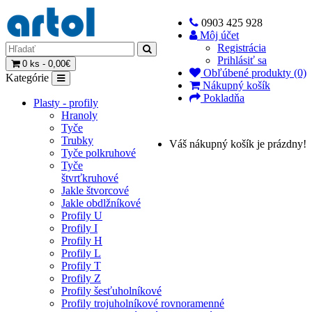
0903 425 928
Môj účet
Registrácia
Prihlásiť sa
0 ks - 0,00€
Obľúbené produkty (0)
Kategórie
Nákupný košík
Pokladňa
Plasty - profily
Hranoly
Tyče
Trubky
Váš nákupný košík je prázdny!
Tyče polkruhové
Tyče
štvrťkruhové
Jakle štvorcové
Jakle obdlžníkové
Profily U
Profily I
Profily H
Profily L
Profily T
Profily Z
Profily šesťuholníkové
Profily trojuholníkové rovnoramenné