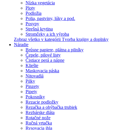
Nízka vegetácia
Ploty
Podložia
Polia, pastviny, lúky a pod.
Posypy
Strešná krytina
Stromčeky a ich výroba
Zobraz všetko v kategórii Tvorba krajiny a doplnky
Náradie
Brúsne papiere, plátna a pilníky
Čepele, pilové listy
Čistiace perá a nápne
Kliešte
Maskovacia páska
Nitovadlá
Pilky
Pinzety
Pipety
Pokosníky
Rezacie podložky
Rezačka a ohýbačka trubiek
Rezbárske dláta
Rotačné nože
Ručná vrtačka
Rysovacia ihla