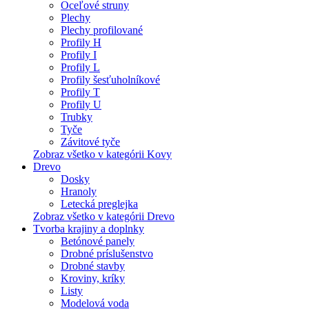
Oceľové struny
Plechy
Plechy profilované
Profily H
Profily I
Profily L
Profily šesťuholníkové
Profily T
Profily U
Trubky
Tyče
Závitové tyče
Zobraz všetko v kategórii Kovy
Drevo
Dosky
Hranoly
Letecká preglejka
Zobraz všetko v kategórii Drevo
Tvorba krajiny a doplnky
Betónové panely
Drobné príslušenstvo
Drobné stavby
Kroviny, kríky
Listy
Modelová voda