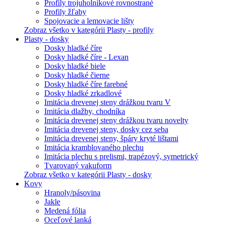
Profily trojuholníkové rovnostrané
Profily žľaby
Spojovacie a lemovacie lišty
Zobraz všetko v kategórii Plasty - profily
Plasty - dosky
Dosky hladké číre
Dosky hladké číre - Lexan
Dosky hladké biele
Dosky hladké čierne
Dosky hladké číre farebné
Dosky hladké zrkadlové
Imitácia drevenej steny drážkou tvaru V
Imitácia dlažby, chodníka
Imitácia drevenej steny drážkou tvaru novelty
Imitácia drevenej steny, dosky cez seba
Imitácia drevenej steny, špáry kryté lištami
Imitácia kramblovaného plechu
Imitácia plechu s prelismi, trapézový, symetrický
Tvarovaný vakuform
Zobraz všetko v kategórii Plasty - dosky
Kovy
Hranoly/pásovina
Jakle
Medená fólia
Oceľové lanká