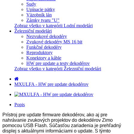
Sudy
Upínacie pätky
Väzobník lán
Zámky tvaru "U"
Zobraz všetko v kategórii Lodní modelári
Železniční modelári
Nezvukové dekodéry
Zvukové dekodéry MS 16 bit
Funkčné dekodéry
Reproduktory
Konektory a káble
HW pre update a testy dekodérov
Zobraz všetko v kategórii Železniční modelári
MXULFA - HW pre update dekodérov
Popis
Prístroj pre update firmware dekodérov, ako aj pre
nahrávanie zvukových projektov do dekodérov Zimo
pomocou USB Flash. Súčasťou zariadenia je prehľadný
displej s aktuálnymi informáciami o update. S týmto