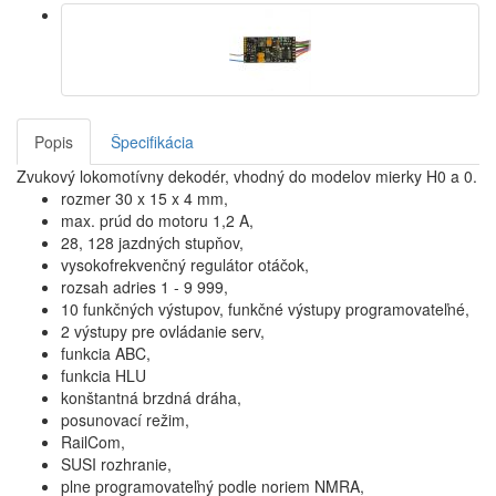
Popis
Špecifikácia
Zvukový lokomotívny dekodér, vhodný do modelov mierky H0 a 0.
rozmer 30 x 15 x 4 mm,
max. prúd do motoru 1,2 A,
28, 128 jazdných stupňov,
vysokofrekvenčný regulátor otáčok,
rozsah adries 1 - 9 999,
10 funkčných výstupov, funkčné výstupy programovateľné,
2 výstupy pre ovládanie serv,
funkcia ABC,
funkcia HLU
konštantná brzdná dráha,
posunovací režim,
RailCom,
SUSI rozhranie,
plne programovateľný podle noriem NMRA,