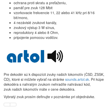
ochrana proti skratu a preťaženiu,
pamäť pre zvuk 128 Mbit
vzorkovacie frekvencie 11, 22 alebo 41 kHz pri 8/16
bit/mono,
4 nezávislé zvukové kanály,
zvukový výstup 3 W sínus,
reproduktory 4 alebo 8 Ohm,
pripojenie pomocou vodičov.
Pre dekodér sú k dispozícii zvuky našich lokomotív (ČSD, ZSSK,
ČD), ktoré si môžete vybrať na stránke
sounds.artol.sk
. Pri kúpe
dekodéra s nahratým zvukom nehradíte nahrávací kód,
zvuk našich lokomotív máte v cene dekodéra.
Vybratý zvuk prosím definujte v poznámke pri objednávke.