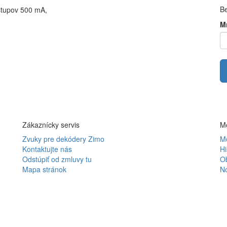
B
ýstupov 500 mA,
M
Zákaznícky servis
Mô
Zvuky pre dekódery Zimo
Mô
Kontaktujte nás
Hi
Odstúpiť od zmluvy tu
O
Mapa stránok
N