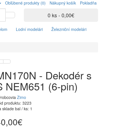
Obľúbené produkty (0)
Nákupný košík
Pokladňa
0 ks - 0,00€
elom
Lodní modelári
Železniční modelári
MN170N - Dekodér s
S NEM651 (6-pin)
ýrobcovia
Zimo
d produktu: 3223
 sklade bal / ks: 1
40,00€