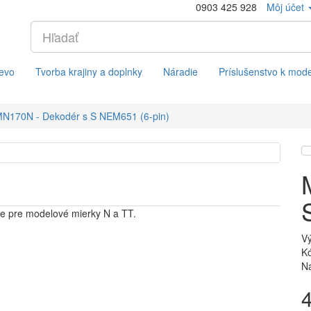
0903 425 928
Môj účet
evo
Tvorba krajiny a doplnky
Náradie
Príslušenstvo k mod
N170N - Dekodér s S NEM651 (6-pin)
ne pre modelové mierky N a TT.
V
Kó
Na