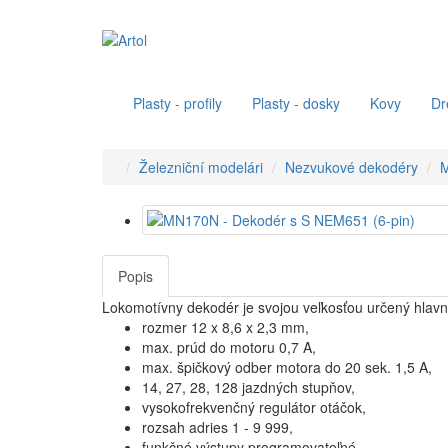
Plasty - profily
Plasty - dosky
Kovy
Dr
Železniční modelári
Nezvukové dekodéry
M
Popis
Lokomotívny dekodér je svojou veľkosťou určený hlav
rozmer 12 x 8,6 x 2,3 mm,
max. prúd do motoru 0,7 A,
max. špičkový odber motora do 20 sek. 1,5 A,
14, 27, 28, 128 jazdných stupňov,
vysokofrekvenčný regulátor otáčok,
rozsah adries 1 - 9 999,
funkčné výstupy programovateľné,