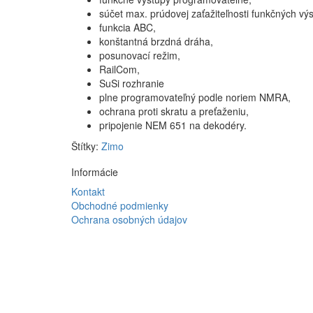
súčet max. prúdovej zaťažiteľnosti funkčných v
funkcia ABC,
konštantná brzdná dráha,
posunovací režim,
RailCom,
SuSi rozhranie
plne programovateľný podle noriem NMRA,
ochrana proti skratu a preťaženiu,
pripojenie NEM 651 na dekodéry.
Štítky:
Zimo
Informácie
Kontakt
Obchodné podmienky
Ochrana osobných údajov