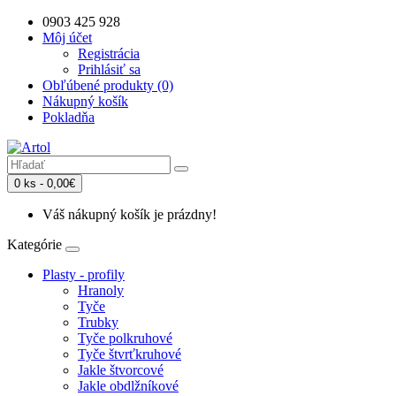
0903 425 928
Môj účet
Registrácia
Prihlásiť sa
Obľúbené produkty (0)
Nákupný košík
Pokladňa
0 ks - 0,00€
Váš nákupný košík je prázdny!
Kategórie
Plasty - profily
Hranoly
Tyče
Trubky
Tyče polkruhové
Tyče štvrťkruhové
Jakle štvorcové
Jakle obdlžníkové