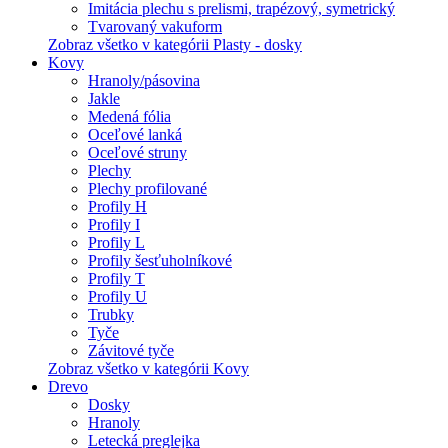
Imitácia plechu s prelismi, trapézový, symetrický
Tvarovaný vakuform
Zobraz všetko v kategórii Plasty - dosky
Kovy
Hranoly/pásovina
Jakle
Medená fólia
Oceľové lanká
Oceľové struny
Plechy
Plechy profilované
Profily H
Profily I
Profily L
Profily šesťuholníkové
Profily T
Profily U
Trubky
Tyče
Závitové tyče
Zobraz všetko v kategórii Kovy
Drevo
Dosky
Hranoly
Letecká preglejka