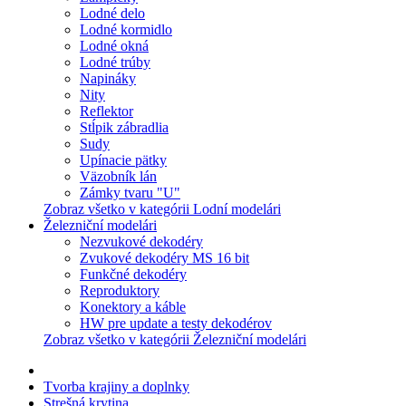
Lodné delo
Lodné kormidlo
Lodné okná
Lodné trúby
Napináky
Nity
Reflektor
Stĺpik zábradlia
Sudy
Upínacie pätky
Väzobník lán
Zámky tvaru "U"
Zobraz všetko v kategórii Lodní modelári
Železniční modelári
Nezvukové dekodéry
Zvukové dekodéry MS 16 bit
Funkčné dekodéry
Reproduktory
Konektory a káble
HW pre update a testy dekodérov
Zobraz všetko v kategórii Železniční modelári
Tvorba krajiny a doplnky
Strešná krytina