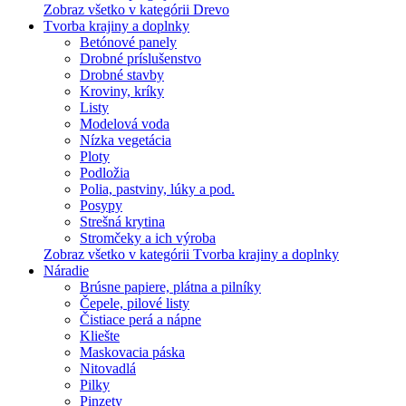
Zobraz všetko v kategórii Drevo
Tvorba krajiny a doplnky
Betónové panely
Drobné príslušenstvo
Drobné stavby
Kroviny, kríky
Listy
Modelová voda
Nízka vegetácia
Ploty
Podložia
Polia, pastviny, lúky a pod.
Posypy
Strešná krytina
Stromčeky a ich výroba
Zobraz všetko v kategórii Tvorba krajiny a doplnky
Náradie
Brúsne papiere, plátna a pilníky
Čepele, pilové listy
Čistiace perá a nápne
Kliešte
Maskovacia páska
Nitovadlá
Pilky
Pinzety