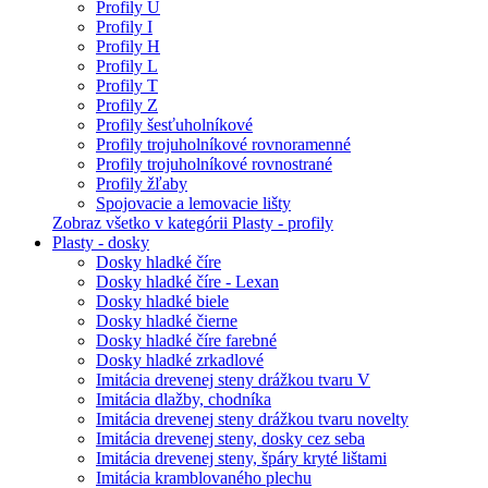
Profily U
Profily I
Profily H
Profily L
Profily T
Profily Z
Profily šesťuholníkové
Profily trojuholníkové rovnoramenné
Profily trojuholníkové rovnostrané
Profily žľaby
Spojovacie a lemovacie lišty
Zobraz všetko v kategórii Plasty - profily
Plasty - dosky
Dosky hladké číre
Dosky hladké číre - Lexan
Dosky hladké biele
Dosky hladké čierne
Dosky hladké číre farebné
Dosky hladké zrkadlové
Imitácia drevenej steny drážkou tvaru V
Imitácia dlažby, chodníka
Imitácia drevenej steny drážkou tvaru novelty
Imitácia drevenej steny, dosky cez seba
Imitácia drevenej steny, špáry kryté lištami
Imitácia kramblovaného plechu