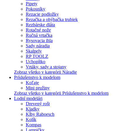
Pipety
Pokosníky
Rezacie podložky
Rezačka a ohýbačka trubiek
Rezbárske dláta
Rotačné nože
Ručná vrtačka
Rysovacia ihla
Sady náradia
Skalpely
RP TOOLZ
Uchopítko
Vrtáky, sady a stojany
Zobraz všetko v kategórii Náradie
Príslušenstvo k modelom
Koľaje
Mini pružiny
Zobraz všetko v kategórii Príslušenstvo k modelom
Lodní modelári
Drevený rošt
Kladky
Kĺby Raboesch
Kolík
Kompas
Lampičky