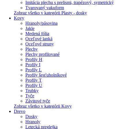
Imitácia plechu s prelismi, trapézový, symetrický
Tvarovaný vakuform
Zobraz všetko v kategórii Plasty - dosky
Kovy
Hranoly/pásovina
Jakle
Medená fólia
Oceľové lanká
Oceľové struny
Plechy
Plechy profilované
Profily H
Profily I
Profily L
Profily šesťuholníkové
Profily T
Profily U
Trubky
Tyče
Závitové tyče
Zobraz všetko v kategórii Kovy
Drevo
Dosky
Hranoly
Letecká preglejka