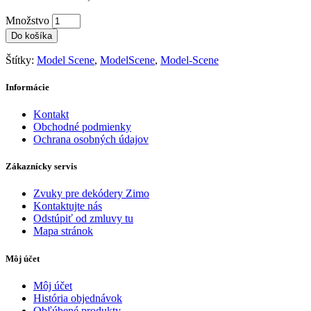
Množstvo
Do košíka
Štítky:
Model Scene
,
ModelScene
,
Model-Scene
Informácie
Kontakt
Obchodné podmienky
Ochrana osobných údajov
Zákaznícky servis
Zvuky pre dekódery Zimo
Kontaktujte nás
Odstúpiť od zmluvy tu
Mapa stránok
Môj účet
Môj účet
História objednávok
Obľúbené produkty