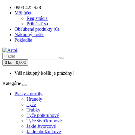
0903 425 928
Môj účet
Registrácia
Prihlásiť sa
Obľúbené produkty (0)
Nákupný košík
Pokladňa
0 ks - 0,00€
Váš nákupný košík je prázdny!
Kategórie
Plasty - profily
Hranoly
Tyče
Trubky
Tyče polkruhové
Tyče štvrťkruhové
Jakle štvorcové
Jakle obdlžníkové