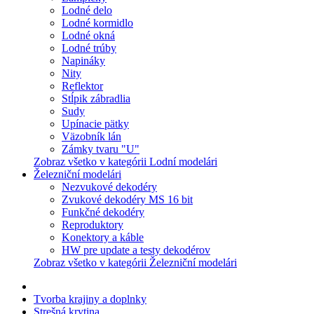
Lodné delo
Lodné kormidlo
Lodné okná
Lodné trúby
Napináky
Nity
Reflektor
Stĺpik zábradlia
Sudy
Upínacie pätky
Väzobník lán
Zámky tvaru "U"
Zobraz všetko v kategórii Lodní modelári
Železniční modelári
Nezvukové dekodéry
Zvukové dekodéry MS 16 bit
Funkčné dekodéry
Reproduktory
Konektory a káble
HW pre update a testy dekodérov
Zobraz všetko v kategórii Železniční modelári
Tvorba krajiny a doplnky
Strešná krytina