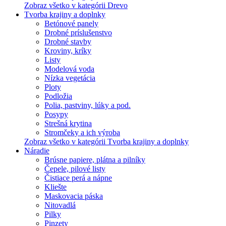
Zobraz všetko v kategórii Drevo
Tvorba krajiny a doplnky
Betónové panely
Drobné príslušenstvo
Drobné stavby
Kroviny, kríky
Listy
Modelová voda
Nízka vegetácia
Ploty
Podložia
Polia, pastviny, lúky a pod.
Posypy
Strešná krytina
Stromčeky a ich výroba
Zobraz všetko v kategórii Tvorba krajiny a doplnky
Náradie
Brúsne papiere, plátna a pilníky
Čepele, pilové listy
Čistiace perá a nápne
Kliešte
Maskovacia páska
Nitovadlá
Pilky
Pinzety