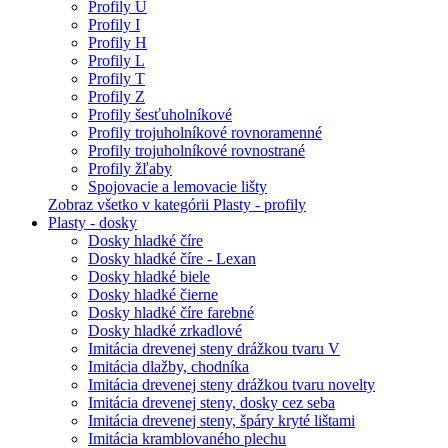
Profily U
Profily I
Profily H
Profily L
Profily T
Profily Z
Profily šesťuholníkové
Profily trojuholníkové rovnoramenné
Profily trojuholníkové rovnostrané
Profily žľaby
Spojovacie a lemovacie lišty
Zobraz všetko v kategórii Plasty - profily
Plasty - dosky
Dosky hladké číre
Dosky hladké číre - Lexan
Dosky hladké biele
Dosky hladké čierne
Dosky hladké číre farebné
Dosky hladké zrkadlové
Imitácia drevenej steny drážkou tvaru V
Imitácia dlažby, chodníka
Imitácia drevenej steny drážkou tvaru novelty
Imitácia drevenej steny, dosky cez seba
Imitácia drevenej steny, špáry kryté lištami
Imitácia kramblovaného plechu