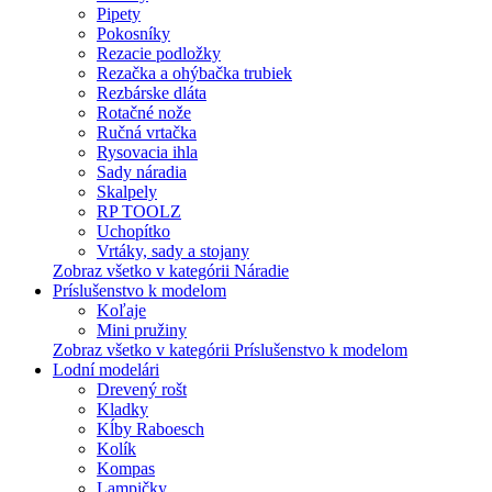
Pipety
Pokosníky
Rezacie podložky
Rezačka a ohýbačka trubiek
Rezbárske dláta
Rotačné nože
Ručná vrtačka
Rysovacia ihla
Sady náradia
Skalpely
RP TOOLZ
Uchopítko
Vrtáky, sady a stojany
Zobraz všetko v kategórii Náradie
Príslušenstvo k modelom
Koľaje
Mini pružiny
Zobraz všetko v kategórii Príslušenstvo k modelom
Lodní modelári
Drevený rošt
Kladky
Kĺby Raboesch
Kolík
Kompas
Lampičky