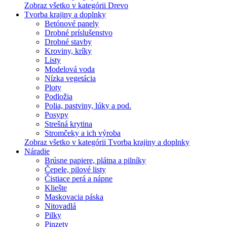
Zobraz všetko v kategórii Drevo
Tvorba krajiny a doplnky
Betónové panely
Drobné príslušenstvo
Drobné stavby
Kroviny, kríky
Listy
Modelová voda
Nízka vegetácia
Ploty
Podložia
Polia, pastviny, lúky a pod.
Posypy
Strešná krytina
Stromčeky a ich výroba
Zobraz všetko v kategórii Tvorba krajiny a doplnky
Náradie
Brúsne papiere, plátna a pilníky
Čepele, pilové listy
Čistiace perá a nápne
Kliešte
Maskovacia páska
Nitovadlá
Pilky
Pinzety