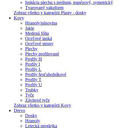
Imitácia plechu s prelismi, trapézový, symetrický
Tvarovaný vakuform
Zobraz všetko v kategórii Plasty - dosky
Kovy
Hranoly/pásovina
Jakle
Medená fólia
Oceľové lanká
Oceľové struny
Plechy
Plechy profilované
Profily H
Profily I
Profily L
Profily šesťuholníkové
Profily T
Profily U
Trubky
Tyče
Závitové tyče
Zobraz všetko v kategórii Kovy
Drevo
Dosky
Hranoly
Letecká preglejka