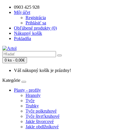
0903 425 928
Môj účet
Registrácia
Prihlásiť sa
Obľúbené produkty (0)
Nákupný košík
Pokladňa
0 ks - 0,00€
Váš nákupný košík je prázdny!
Kategórie
Plasty - profily
Hranoly
Tyče
Trubky
Tyče polkruhové
Tyče štvrťkruhové
Jakle štvorcové
Jakle obdlžníkové