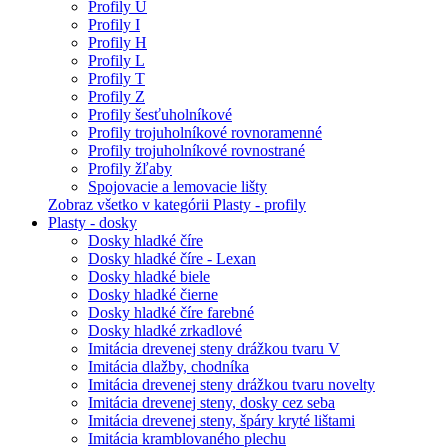
Profily U
Profily I
Profily H
Profily L
Profily T
Profily Z
Profily šesťuholníkové
Profily trojuholníkové rovnoramenné
Profily trojuholníkové rovnostrané
Profily žľaby
Spojovacie a lemovacie lišty
Zobraz všetko v kategórii Plasty - profily
Plasty - dosky
Dosky hladké číre
Dosky hladké číre - Lexan
Dosky hladké biele
Dosky hladké čierne
Dosky hladké číre farebné
Dosky hladké zrkadlové
Imitácia drevenej steny drážkou tvaru V
Imitácia dlažby, chodníka
Imitácia drevenej steny drážkou tvaru novelty
Imitácia drevenej steny, dosky cez seba
Imitácia drevenej steny, špáry kryté lištami
Imitácia kramblovaného plechu