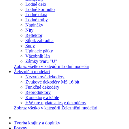
Lodné delo
Lodné kormidlo
Lodné okná
Lodné trúby
Napináky
Nity
Reflektor
Stĺpik zábradlia
Sudy
Upínacie pätky
Väzobník lán
Zámky tvaru "U"
Zobraz všetko v kategórii Lodní modelári
Železniční modelári
Nezvukové dekodéry
Zvukové dekodéry MS 16 bit
Funkčné dekodéry
Reproduktory
Konektory a káble
HW pre update a testy dekodérov
Zobraz všetko v kategórii Železniční modelári
Tvorba krajiny a doplnky
Posypy