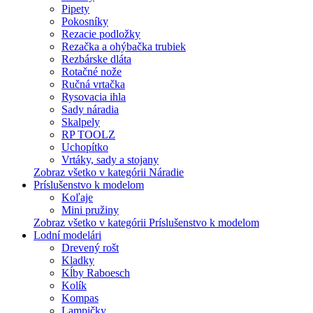
Pipety
Pokosníky
Rezacie podložky
Rezačka a ohýbačka trubiek
Rezbárske dláta
Rotačné nože
Ručná vrtačka
Rysovacia ihla
Sady náradia
Skalpely
RP TOOLZ
Uchopítko
Vrtáky, sady a stojany
Zobraz všetko v kategórii Náradie
Príslušenstvo k modelom
Koľaje
Mini pružiny
Zobraz všetko v kategórii Príslušenstvo k modelom
Lodní modelári
Drevený rošt
Kladky
Kĺby Raboesch
Kolík
Kompas
Lampičky