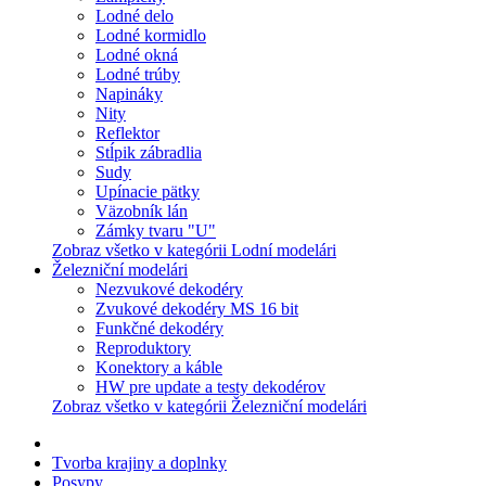
Lodné delo
Lodné kormidlo
Lodné okná
Lodné trúby
Napináky
Nity
Reflektor
Stĺpik zábradlia
Sudy
Upínacie pätky
Väzobník lán
Zámky tvaru "U"
Zobraz všetko v kategórii Lodní modelári
Železniční modelári
Nezvukové dekodéry
Zvukové dekodéry MS 16 bit
Funkčné dekodéry
Reproduktory
Konektory a káble
HW pre update a testy dekodérov
Zobraz všetko v kategórii Železniční modelári
Tvorba krajiny a doplnky
Posypy