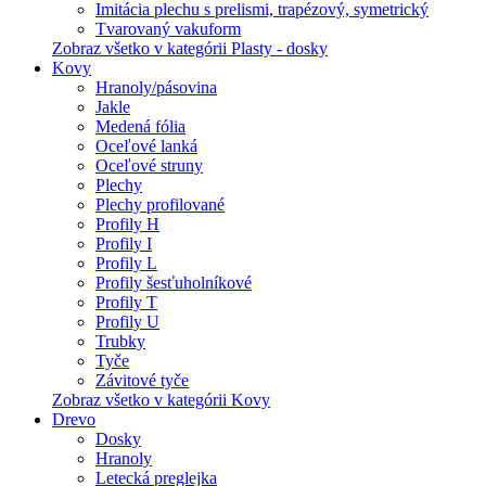
Imitácia plechu s prelismi, trapézový, symetrický
Tvarovaný vakuform
Zobraz všetko v kategórii Plasty - dosky
Kovy
Hranoly/pásovina
Jakle
Medená fólia
Oceľové lanká
Oceľové struny
Plechy
Plechy profilované
Profily H
Profily I
Profily L
Profily šesťuholníkové
Profily T
Profily U
Trubky
Tyče
Závitové tyče
Zobraz všetko v kategórii Kovy
Drevo
Dosky
Hranoly
Letecká preglejka