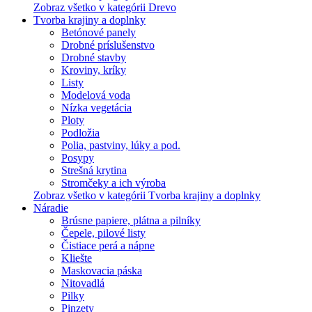
Zobraz všetko v kategórii Drevo
Tvorba krajiny a doplnky
Betónové panely
Drobné príslušenstvo
Drobné stavby
Kroviny, kríky
Listy
Modelová voda
Nízka vegetácia
Ploty
Podložia
Polia, pastviny, lúky a pod.
Posypy
Strešná krytina
Stromčeky a ich výroba
Zobraz všetko v kategórii Tvorba krajiny a doplnky
Náradie
Brúsne papiere, plátna a pilníky
Čepele, pilové listy
Čistiace perá a nápne
Kliešte
Maskovacia páska
Nitovadlá
Pilky
Pinzety