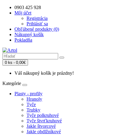
0903 425 928
Môj účet
Registrácia
Prihlásiť sa
Obľúbené produkty (0)
Nákupný košík
Pokladňa
0 ks - 0,00€
Váš nákupný košík je prázdny!
Kategórie
Plasty - profily
Hranoly
Tyče
Trubky
Tyče polkruhové
Tyče štvrťkruhové
Jakle štvorcové
Jakle obdlžníkové