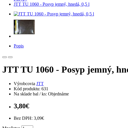
JTT TU 1060 - Posyp jemný, hnedá, 0,5 l
Popis
JTT TU 1060 - Posyp jemný, hne
Výrobcovia
JTT
Kód produktu: 631
Na sklade bal / ks: Objednáme
3,80€
Bez DPH: 3,09€