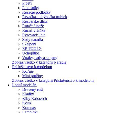
Pipety
Pokosníky
Rezacie podložky
Rezačka a ohýbačka trubiek
Rezbárske dláta
Rotačné nože
Ručná vrtačka
Rysovacia ihla
Sady náradia
Skalpely
RP TOOLZ
Uchopítko
Vrtáky, sady a stojany
Zobraz všetko v kategórii Náradie
Príslušenstvo k modelom
Koľaje
Mini pružiny
Zobraz všetko v kategórii Príslušenstvo k modelom
Lodní modelári
Drevený rošt
Kladky
Kĺby Raboesch
Kolík
Kompas
Lampičky