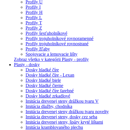
Profily U
Profily I
Profily H
Profily L
Profily T
Profily Z
Profily šesťuholníkové
Profily trojuholníkové rovnoramenné
Profily trojuholníkové rovnostrané
Profily žľaby
Spojovacie a lemovacie lišty
Zobraz všetko v kategórii Plasty - profily
Plasty - dosky
Dosky hladké číre
Dosky hladké číre - Lexan
Dosky hladké biele
Dosky hladké čierne
Dosky hladké číre farebné
Dosky hladké zrkadlové
Imitácia drevenej steny drážkou tvaru V
Imitácia dlažby, chodníka
Imitácia drevenej steny drážkou tvaru novelty
Imitácia drevenej steny, dosky cez seba
Imitácia drevenej steny, špáry kryté lištami
Imitácia kramblovaného plechu