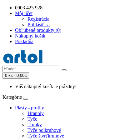
0903 425 928
Môj účet
Registrácia
Prihlásiť sa
Obľúbené produkty (0)
Nákupný košík
Pokladňa
0 ks - 0,00€
Váš nákupný košík je prázdny!
Kategórie
Plasty - profily
Hranoly
Tyče
Trubky
Tyče polkruhové
Tyče štvrťkruhové