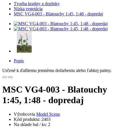
Tvorba krajiny a doplnky
Nízka vegetácia
MSC VG4-003 - Blatouchy 1:45, 1:48 - dopredaj
Popis
Určené k ďalšiemu jemnému dofarbeniu alebo ľahkej patiny.
MSC VG4-003 - Blatouchy
1:45, 1:48 - dopredaj
Výrobcovia
Model Scene
Kód produktu: 2403
Na sklade bal / ks: 2