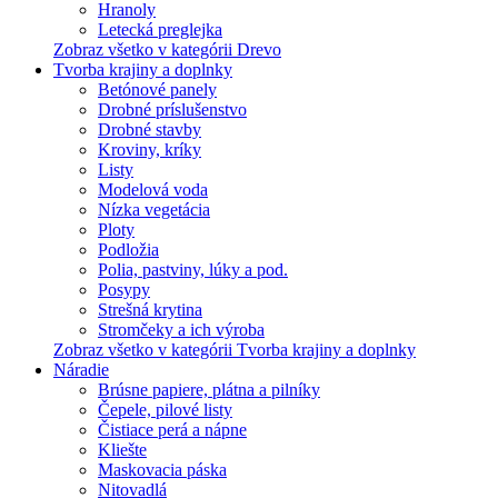
Hranoly
Letecká preglejka
Zobraz všetko v kategórii Drevo
Tvorba krajiny a doplnky
Betónové panely
Drobné príslušenstvo
Drobné stavby
Kroviny, kríky
Listy
Modelová voda
Nízka vegetácia
Ploty
Podložia
Polia, pastviny, lúky a pod.
Posypy
Strešná krytina
Stromčeky a ich výroba
Zobraz všetko v kategórii Tvorba krajiny a doplnky
Náradie
Brúsne papiere, plátna a pilníky
Čepele, pilové listy
Čistiace perá a nápne
Kliešte
Maskovacia páska
Nitovadlá