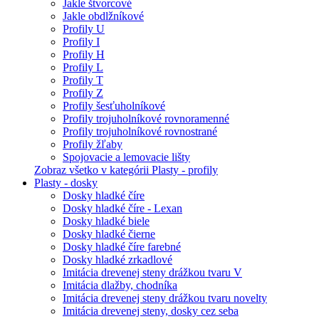
Jakle štvorcové
Jakle obdlžníkové
Profily U
Profily I
Profily H
Profily L
Profily T
Profily Z
Profily šesťuholníkové
Profily trojuholníkové rovnoramenné
Profily trojuholníkové rovnostrané
Profily žľaby
Spojovacie a lemovacie lišty
Zobraz všetko v kategórii Plasty - profily
Plasty - dosky
Dosky hladké číre
Dosky hladké číre - Lexan
Dosky hladké biele
Dosky hladké čierne
Dosky hladké číre farebné
Dosky hladké zrkadlové
Imitácia drevenej steny drážkou tvaru V
Imitácia dlažby, chodníka
Imitácia drevenej steny drážkou tvaru novelty
Imitácia drevenej steny, dosky cez seba