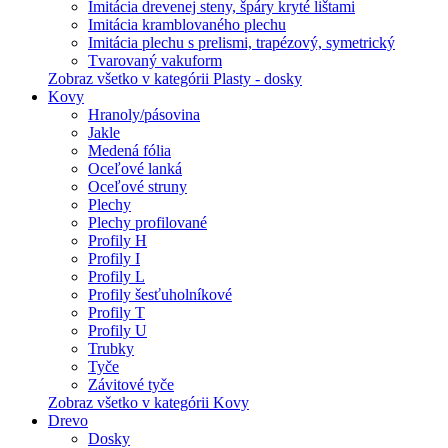
Imitácia drevenej steny, špáry kryté lištami
Imitácia kramblovaného plechu
Imitácia plechu s prelismi, trapézový, symetrický
Tvarovaný vakuform
Zobraz všetko v kategórii Plasty - dosky
Kovy
Hranoly/pásovina
Jakle
Medená fólia
Oceľové lanká
Oceľové struny
Plechy
Plechy profilované
Profily H
Profily I
Profily L
Profily šesťuholníkové
Profily T
Profily U
Trubky
Tyče
Závitové tyče
Zobraz všetko v kategórii Kovy
Drevo
Dosky