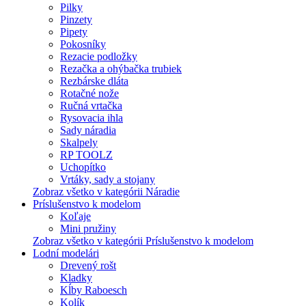
Pilky
Pinzety
Pipety
Pokosníky
Rezacie podložky
Rezačka a ohýbačka trubiek
Rezbárske dláta
Rotačné nože
Ručná vrtačka
Rysovacia ihla
Sady náradia
Skalpely
RP TOOLZ
Uchopítko
Vrtáky, sady a stojany
Zobraz všetko v kategórii Náradie
Príslušenstvo k modelom
Koľaje
Mini pružiny
Zobraz všetko v kategórii Príslušenstvo k modelom
Lodní modelári
Drevený rošt
Kladky
Kĺby Raboesch
Kolík