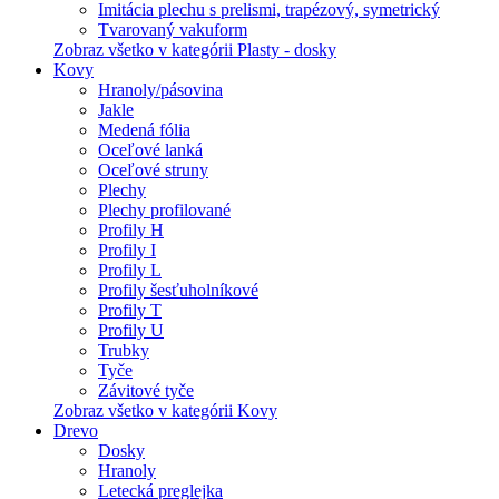
Imitácia plechu s prelismi, trapézový, symetrický
Tvarovaný vakuform
Zobraz všetko v kategórii Plasty - dosky
Kovy
Hranoly/pásovina
Jakle
Medená fólia
Oceľové lanká
Oceľové struny
Plechy
Plechy profilované
Profily H
Profily I
Profily L
Profily šesťuholníkové
Profily T
Profily U
Trubky
Tyče
Závitové tyče
Zobraz všetko v kategórii Kovy
Drevo
Dosky
Hranoly
Letecká preglejka