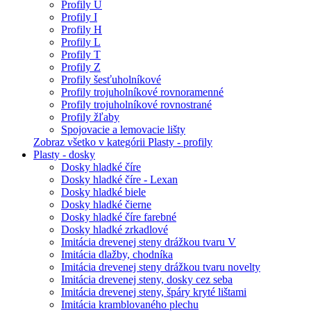
Profily U
Profily I
Profily H
Profily L
Profily T
Profily Z
Profily šesťuholníkové
Profily trojuholníkové rovnoramenné
Profily trojuholníkové rovnostrané
Profily žľaby
Spojovacie a lemovacie lišty
Zobraz všetko v kategórii Plasty - profily
Plasty - dosky
Dosky hladké číre
Dosky hladké číre - Lexan
Dosky hladké biele
Dosky hladké čierne
Dosky hladké číre farebné
Dosky hladké zrkadlové
Imitácia drevenej steny drážkou tvaru V
Imitácia dlažby, chodníka
Imitácia drevenej steny drážkou tvaru novelty
Imitácia drevenej steny, dosky cez seba
Imitácia drevenej steny, špáry kryté lištami
Imitácia kramblovaného plechu