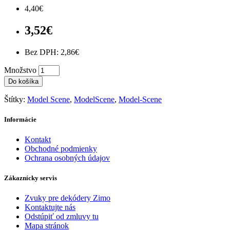
4,40€
3,52€
Bez DPH: 2,86€
Množstvo
Do košíka
Štítky:
Model Scene
,
ModelScene
,
Model-Scene
Informácie
Kontakt
Obchodné podmienky
Ochrana osobných údajov
Zákaznícky servis
Zvuky pre dekódery Zimo
Kontaktujte nás
Odstúpiť od zmluvy tu
Mapa stránok