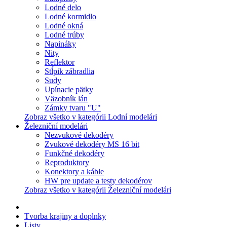
Lodné delo
Lodné kormidlo
Lodné okná
Lodné trúby
Napináky
Nity
Reflektor
Stĺpik zábradlia
Sudy
Upínacie pätky
Väzobník lán
Zámky tvaru "U"
Zobraz všetko v kategórii Lodní modelári
Železniční modelári
Nezvukové dekodéry
Zvukové dekodéry MS 16 bit
Funkčné dekodéry
Reproduktory
Konektory a káble
HW pre update a testy dekodérov
Zobraz všetko v kategórii Železniční modelári
Tvorba krajiny a doplnky
Listy