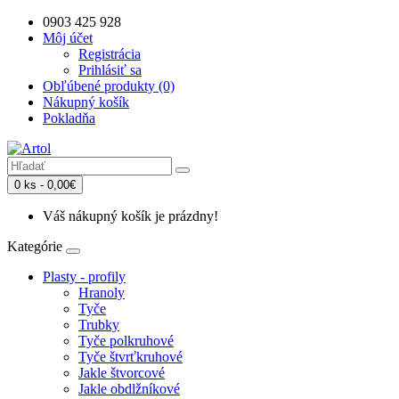
0903 425 928
Môj účet
Registrácia
Prihlásiť sa
Obľúbené produkty (0)
Nákupný košík
Pokladňa
0 ks - 0,00€
Váš nákupný košík je prázdny!
Kategórie
Plasty - profily
Hranoly
Tyče
Trubky
Tyče polkruhové
Tyče štvrťkruhové
Jakle štvorcové
Jakle obdlžníkové