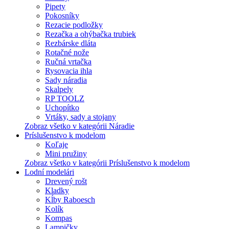
Pipety
Pokosníky
Rezacie podložky
Rezačka a ohýbačka trubiek
Rezbárske dláta
Rotačné nože
Ručná vrtačka
Rysovacia ihla
Sady náradia
Skalpely
RP TOOLZ
Uchopítko
Vrtáky, sady a stojany
Zobraz všetko v kategórii Náradie
Príslušenstvo k modelom
Koľaje
Mini pružiny
Zobraz všetko v kategórii Príslušenstvo k modelom
Lodní modelári
Drevený rošt
Kladky
Kĺby Raboesch
Kolík
Kompas
Lampičky