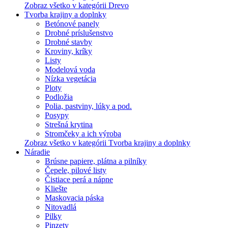
Zobraz všetko v kategórii Drevo
Tvorba krajiny a doplnky
Betónové panely
Drobné príslušenstvo
Drobné stavby
Kroviny, kríky
Listy
Modelová voda
Nízka vegetácia
Ploty
Podložia
Polia, pastviny, lúky a pod.
Posypy
Strešná krytina
Stromčeky a ich výroba
Zobraz všetko v kategórii Tvorba krajiny a doplnky
Náradie
Brúsne papiere, plátna a pilníky
Čepele, pilové listy
Čistiace perá a nápne
Kliešte
Maskovacia páska
Nitovadlá
Pilky
Pinzety