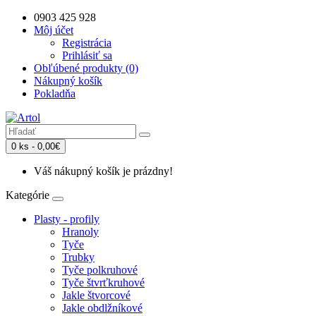
0903 425 928
Môj účet
Registrácia
Prihlásiť sa
Obľúbené produkty (0)
Nákupný košík
Pokladňa
0 ks - 0,00€
Váš nákupný košík je prázdny!
Kategórie
Plasty - profily
Hranoly
Tyče
Trubky
Tyče polkruhové
Tyče štvrťkruhové
Jakle štvorcové
Jakle obdlžníkové