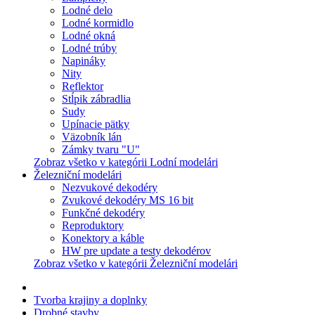
Lodné delo
Lodné kormidlo
Lodné okná
Lodné trúby
Napináky
Nity
Reflektor
Stĺpik zábradlia
Sudy
Upínacie pätky
Väzobník lán
Zámky tvaru "U"
Zobraz všetko v kategórii Lodní modelári
Železniční modelári
Nezvukové dekodéry
Zvukové dekodéry MS 16 bit
Funkčné dekodéry
Reproduktory
Konektory a káble
HW pre update a testy dekodérov
Zobraz všetko v kategórii Železniční modelári
Tvorba krajiny a doplnky
Drobné stavby