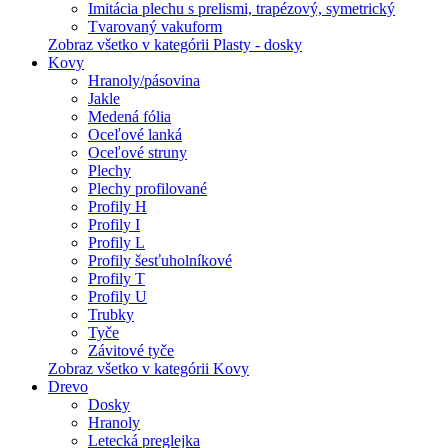
Imitácia plechu s prelismi, trapézový, symetrický
Tvarovaný vakuform
Zobraz všetko v kategórii Plasty - dosky
Kovy
Hranoly/pásovina
Jakle
Medená fólia
Oceľové lanká
Oceľové struny
Plechy
Plechy profilované
Profily H
Profily I
Profily L
Profily šesťuholníkové
Profily T
Profily U
Trubky
Tyče
Závitové tyče
Zobraz všetko v kategórii Kovy
Drevo
Dosky
Hranoly
Letecká preglejka