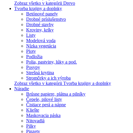
Zobraz všetko v kategórii Drevo
Tvorba krajiny a doplnky
Betónové panely
Drobné príslušenstvo
Drobné stavby
Kroviny, kríky
Listy
Modelová voda
Nízka vegetácia
Ploty
Podložia
Polia, pastviny, lúky a pod.
Posypy
Strešná krytina
Stromčeky a ich výroba
Zobraz všetko v kategórii Tvorba krajiny a doplnky
Náradie
Brúsne papiere, plátna a pilníky
Čepele, pilové listy
Čistiace perá a nápne
Kliešte
Maskovacia páska
Nitovadlá
Pilky
Pinzety