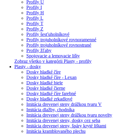
Profily U
Profily I
Profily H
Profily L
Profily T
Profily Z
Profily šesťuholníkové
Profily trojuholníkové rovnoramenné
Profily trojuholníkové rovnostrané
Profily žľaby
Spojovacie a lemovacie lišty
Zobraz všetko v kategórii Plasty - profily
Plasty - dosky
Dosky hladké číre
Dosky hladké číre - Lexan
Dosky hladké biele
Dosky hladké čierne
Dosky hladké číre farebné
Dosky hladké zrkadlové
Imitácia drevenej steny drážkou tvaru V
Imitácia dlažby, chodníka
Imitácia drevenej steny drážkou tvaru novelty
Imitácia drevenej steny, dosky cez seba
Imitácia drevenej steny, špáry kryté lištami
Imitácia kramblovaného plechu