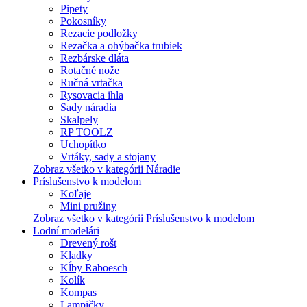
Pipety
Pokosníky
Rezacie podložky
Rezačka a ohýbačka trubiek
Rezbárske dláta
Rotačné nože
Ručná vrtačka
Rysovacia ihla
Sady náradia
Skalpely
RP TOOLZ
Uchopítko
Vrtáky, sady a stojany
Zobraz všetko v kategórii Náradie
Príslušenstvo k modelom
Koľaje
Mini pružiny
Zobraz všetko v kategórii Príslušenstvo k modelom
Lodní modelári
Drevený rošt
Kladky
Kĺby Raboesch
Kolík
Kompas
Lampičky