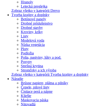
Hranoly
Letecká preglejka
Zobraz všetko v kategórii Drevo
Tvorba krajiny a doplnky
Betónové panely
Drobné príslušenstvo
Drobné stavby
Kroviny, kríky
Listy
Modelová voda
Nízka vegetácia
Ploty
Podložia
Polia, pastviny, lúky a pod.
Posypy
Strešná krytina
Stromčeky a ich výroba
Zobraz všetko v kategórii Tvorba krajiny a doplnky
Náradie
Brúsne papiere, plátna a pilníky
Čepele, pilové listy
Čistiace perá a nápne
Kliešte
Maskovacia páska
Nitovadlá