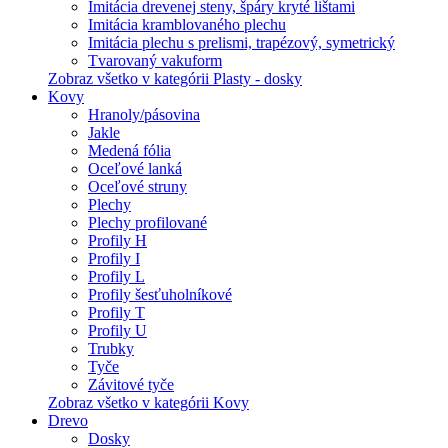
Imitácia drevenej steny, špáry kryté lištami
Imitácia kramblovaného plechu
Imitácia plechu s prelismi, trapézový, symetrický
Tvarovaný vakuform
Zobraz všetko v kategórii Plasty - dosky
Kovy
Hranoly/pásovina
Jakle
Medená fólia
Oceľové lanká
Oceľové struny
Plechy
Plechy profilované
Profily H
Profily I
Profily L
Profily šesťuholníkové
Profily T
Profily U
Trubky
Tyče
Závitové tyče
Zobraz všetko v kategórii Kovy
Drevo
Dosky