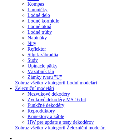
Kompas
Lampičky
Lodné delo
Lodné kormidlo
Lodné okná
Lodné trúby
Napináky
Nity
Reflektor
Stĺpik zábradlia
Sudy
Upínacie pätky
Väzobník lán
Zámky tvaru "U"
Zobraz všetko v kategórii Lodní modelári
Železniční modelári
Nezvukové dekodéry
Zvukové dekodéry MS 16 bit
Funkčné dekodéry
Reproduktory
Konektory a káble
HW pre update a testy dekodérov
Zobraz všetko v kategórii Železniční modelári