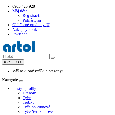
0903 425 928
Môj účet
Registrácia
Prihlásiť sa
Obľúbené produkty (0)
Nákupný košík
Pokladňa
0 ks - 0,00€
Váš nákupný košík je prázdny!
Kategórie
Plasty - profily
Hranoly
Tyče
Trubky
Tyče polkruhové
Tyče štvrťkruhové