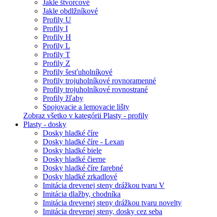
Jakle štvorcové
Jakle obdlžníkové
Profily U
Profily I
Profily H
Profily L
Profily T
Profily Z
Profily šesťuholníkové
Profily trojuholníkové rovnoramenné
Profily trojuholníkové rovnostrané
Profily žľaby
Spojovacie a lemovacie lišty
Zobraz všetko v kategórii Plasty - profily
Plasty - dosky
Dosky hladké číre
Dosky hladké číre - Lexan
Dosky hladké biele
Dosky hladké čierne
Dosky hladké číre farebné
Dosky hladké zrkadlové
Imitácia drevenej steny drážkou tvaru V
Imitácia dlažby, chodníka
Imitácia drevenej steny drážkou tvaru novelty
Imitácia drevenej steny, dosky cez seba