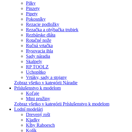
Pilky
Pinzety
Pipety
Pokosníky
Rezacie podložky
Rezačka a ohýbačka trubiek
Rezbárske dláta
Rotačné nože
Ručná vrtačka
Rysovacia ihla
Sady náradia
Skalpely
RP TOOLZ
Uchopítko
Vrtáky, sady a stojany
Zobraz všetko v kategórii Náradie
Príslušenstvo k modelom
Koľaje
Mini pružiny
Zobraz všetko v kategórii Príslušenstvo k modelom
Lodní modelári
Drevený rošt
Kladky
Kĺby Raboesch
Kolík