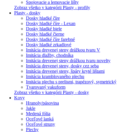
Spojovacie a lemovacie lišty
Zobraz všetko v kategórii Plasty - profily
Plasty - dosky
Dosky hladké číre
Dosky hladké číre - Lexan
Dosky hladké biele
Dosky hladké čierne
Dosky hladké číre farebné
Dosky hladké zrkadlové
Imitácia drevenej steny drážkou tvaru V
Imitácia dlažby, chodníka
Imitácia drevenej steny drážkou tvaru novelty
Imitácia drevenej steny, dosky cez seba
Imitácia drevenej steny, špáry kryté lištami
Imitácia kramblovaného plechu
Imitácia plechu s prelismi, trapézový, symetrický
Tvarovaný vakuform
Zobraz všetko v kategórii Plasty - dosky
Kovy
Hranoly/pásovina
Jakle
Medená fólia
Oceľové lanká
Oceľové struny
Plechy