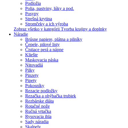
Podložia
Polia, pastviny, lúky a pod.
Posypy
Strešná krytina
Stromčeky a ich výroba
Zobraz všetko v kategórii Tvorba krajiny a doplnky
Náradie
Brúsne papiere, plátna a pilníky
Čepele, pilové listy
Čistiace perá a nápne
Kliešte
Maskovacia páska
Nitovadlá
Pilky
Pinzety
Pipety
Pokosníky
Rezacie podložky
Rezačka a ohýbačka trubiek
Rezbárske dláta
Rotačné nože
Ručná vrtačka
Rysovacia ihla
Sady náradia
Skalpely