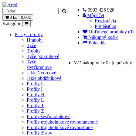
0903 425 928
Môj účet
0 ks - 0,00€
Registrácia
Kategórie
Prihlásiť sa
Obľúbené produkty (0)
Plasty - profily
Nákupný košík
Hranoly
Pokladňa
Tyče
Trubky
Tyče polkruhové
Tyče
Váš nákupný košík je prázdny!
štvrťkruhové
Jakle štvorcové
Jakle obdlžníkové
Profily U
Profily I
Profily H
Profily L
Profily T
Profily Z
Profily šesťuholníkové
Profily trojuholníkové rovnoramenné
Profily trojuholníkové rovnostrané
Profily žľaby