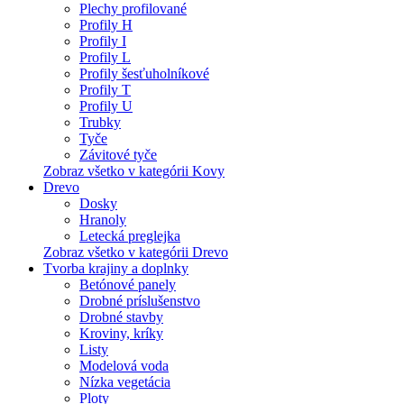
Plechy profilované
Profily H
Profily I
Profily L
Profily šesťuholníkové
Profily T
Profily U
Trubky
Tyče
Závitové tyče
Zobraz všetko v kategórii Kovy
Drevo
Dosky
Hranoly
Letecká preglejka
Zobraz všetko v kategórii Drevo
Tvorba krajiny a doplnky
Betónové panely
Drobné príslušenstvo
Drobné stavby
Kroviny, kríky
Listy
Modelová voda
Nízka vegetácia
Ploty