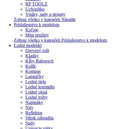
RP TOOLZ
Uchopítko
Vrtáky, sady a stojany
Zobraz všetko v kategórii Náradie
Príslušenstvo k modelom
Koľaje
Mini pružiny
Zobraz všetko v kategórii Príslušenstvo k modelom
Lodní modelári
Drevený rošt
Kladky
Kĺby Raboesch
Kolík
Kompas
Lampičky
Lodné delo
Lodné kormidlo
Lodné okná
Lodné trúby
Napináky
Nity
Reflektor
Stĺpik zábradlia
Sudy
Upínacie pätky