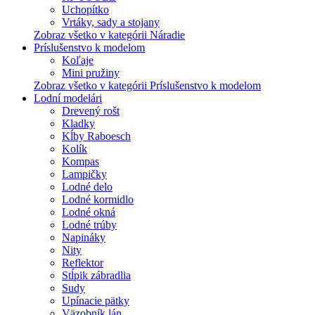
Uchopítko
Vrtáky, sady a stojany
Zobraz všetko v kategórii Náradie
Príslušenstvo k modelom
Koľaje
Mini pružiny
Zobraz všetko v kategórii Príslušenstvo k modelom
Lodní modelári
Drevený rošt
Kladky
Kĺby Raboesch
Kolík
Kompas
Lampičky
Lodné delo
Lodné kormidlo
Lodné okná
Lodné trúby
Napináky
Nity
Reflektor
Stĺpik zábradlia
Sudy
Upínacie pätky
Väzobník lán