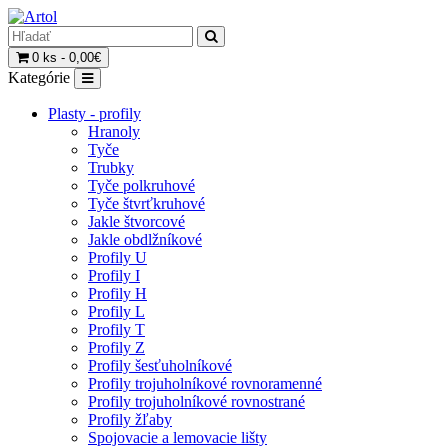
0 ks - 0,00€
Kategórie
Plasty - profily
Hranoly
Tyče
Trubky
Tyče polkruhové
Tyče štvrťkruhové
Jakle štvorcové
Jakle obdlžníkové
Profily U
Profily I
Profily H
Profily L
Profily T
Profily Z
Profily šesťuholníkové
Profily trojuholníkové rovnoramenné
Profily trojuholníkové rovnostrané
Profily žľaby
Spojovacie a lemovacie lišty