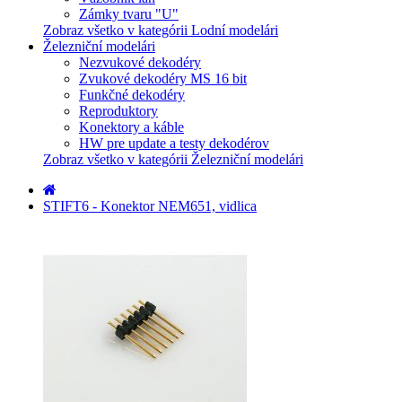
Zámky tvaru "U"
Zobraz všetko v kategórii Lodní modelári
Železniční modelári
Nezvukové dekodéry
Zvukové dekodéry MS 16 bit
Funkčné dekodéry
Reproduktory
Konektory a káble
HW pre update a testy dekodérov
Zobraz všetko v kategórii Železniční modelári
STIFT6 - Konektor NEM651, vidlica