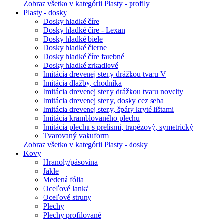
Zobraz všetko v kategórii Plasty - profily
Plasty - dosky
Dosky hladké číre
Dosky hladké číre - Lexan
Dosky hladké biele
Dosky hladké čierne
Dosky hladké číre farebné
Dosky hladké zrkadlové
Imitácia drevenej steny drážkou tvaru V
Imitácia dlažby, chodníka
Imitácia drevenej steny drážkou tvaru novelty
Imitácia drevenej steny, dosky cez seba
Imitácia drevenej steny, špáry kryté lištami
Imitácia kramblovaného plechu
Imitácia plechu s prelismi, trapézový, symetrický
Tvarovaný vakuform
Zobraz všetko v kategórii Plasty - dosky
Kovy
Hranoly/pásovina
Jakle
Medená fólia
Oceľové lanká
Oceľové struny
Plechy
Plechy profilované