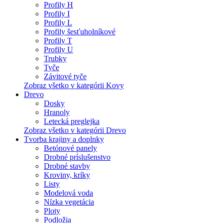
Profily H
Profily I
Profily L
Profily šesťuholníkové
Profily T
Profily U
Trubky
Tyče
Závitové tyče
Zobraz všetko v kategórii Kovy
Drevo
Dosky
Hranoly
Letecká preglejka
Zobraz všetko v kategórii Drevo
Tvorba krajiny a doplnky
Betónové panely
Drobné príslušenstvo
Drobné stavby
Kroviny, kríky
Listy
Modelová voda
Nízka vegetácia
Ploty
Podložia