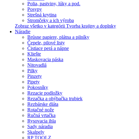
Polia, pastviny, lúky a pod.
Posypy
Strešná krytina
Stromčeky a ich výroba
Zobraz všetko v kategórii Tvorba krajiny a doplnky
Náradie
Brúsne papiere, plátna a pilníky
Čepele, pilové listy
Čistiace perá a nápne
Kliešte
Maskovacia páska
Nitovadlá
Pilky
Pinzety
Pipety
Pokosníky
Rezacie podložky
Rezačka a ohýbačka trubiek
Rezbárske dláta
Rotačné nože
Ručná vrtačka
Rysovacia ihla
Sady náradia
Skalpely
RP TOOLZ