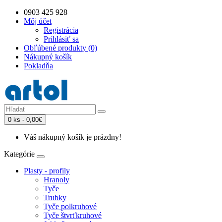
0903 425 928
Môj účet
Registrácia
Prihlásiť sa
Obľúbené produkty (0)
Nákupný košík
Pokladňa
0 ks - 0,00€
Váš nákupný košík je prázdny!
Kategórie
Plasty - profily
Hranoly
Tyče
Trubky
Tyče polkruhové
Tyče štvrťkruhové