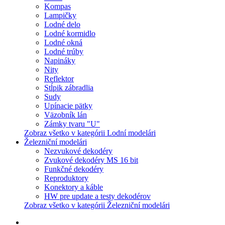
Kompas
Lampičky
Lodné delo
Lodné kormidlo
Lodné okná
Lodné trúby
Napináky
Nity
Reflektor
Stĺpik zábradlia
Sudy
Upínacie pätky
Väzobník lán
Zámky tvaru "U"
Zobraz všetko v kategórii Lodní modelári
Železniční modelári
Nezvukové dekodéry
Zvukové dekodéry MS 16 bit
Funkčné dekodéry
Reproduktory
Konektory a káble
HW pre update a testy dekodérov
Zobraz všetko v kategórii Železniční modelári