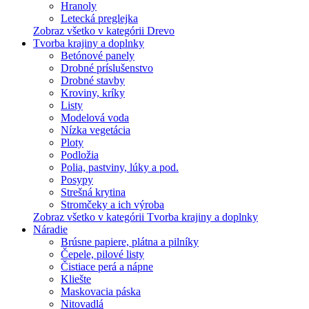
Hranoly
Letecká preglejka
Zobraz všetko v kategórii Drevo
Tvorba krajiny a doplnky
Betónové panely
Drobné príslušenstvo
Drobné stavby
Kroviny, kríky
Listy
Modelová voda
Nízka vegetácia
Ploty
Podložia
Polia, pastviny, lúky a pod.
Posypy
Strešná krytina
Stromčeky a ich výroba
Zobraz všetko v kategórii Tvorba krajiny a doplnky
Náradie
Brúsne papiere, plátna a pilníky
Čepele, pilové listy
Čistiace perá a nápne
Kliešte
Maskovacia páska
Nitovadlá