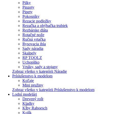
Pilky
Pinzety
Pipety
Pokosníky
Rezacie podložky
Rezačka a ohýbačka trubiek
Rezbárske dláta
Rotačné nože
Ručná vrtačka
Rysovacia ihla
Sady náradia
Skalpely
RP TOOLZ
Uchopítko
Vrtáky, sady a stojany
Zobraz všetko v kategórii Náradie
Príslušenstvo k modelom
Koľaje
Mini pružiny
Zobraz všetko v kategórii Príslušenstvo k modelom
Lodní modelári
Drevený rošt
Kladky
Kĺby Raboesch
Kolík