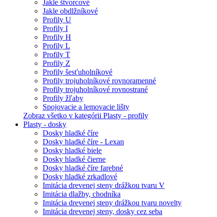
Jakle štvorcové
Jakle obdlžníkové
Profily U
Profily I
Profily H
Profily L
Profily T
Profily Z
Profily šesťuholníkové
Profily trojuholníkové rovnoramenné
Profily trojuholníkové rovnostrané
Profily žľaby
Spojovacie a lemovacie lišty
Zobraz všetko v kategórii Plasty - profily
Plasty - dosky
Dosky hladké číre
Dosky hladké číre - Lexan
Dosky hladké biele
Dosky hladké čierne
Dosky hladké číre farebné
Dosky hladké zrkadlové
Imitácia drevenej steny drážkou tvaru V
Imitácia dlažby, chodníka
Imitácia drevenej steny drážkou tvaru novelty
Imitácia drevenej steny, dosky cez seba