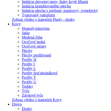
Imitácia drevenej steny, špáry kryté lištami
Imitácia kramblovaného plechu
Imitácia plechu s prelismi, trapézový, symetrický
Tvarovaný vakuform
Zobraz všetko v kategórii Plasty - dosky
Kovy
Hranoly/pásovina
Jakle
Medená fólia
Oceľové lanká
Oceľové struny
Plechy
Plechy profilované
Profily H
Profily I
Profily L
Profily šesťuholníkové
Profily T
Profily U
Trubky
Tyče
Závitové tyče
Zobraz všetko v kategórii Kovy
Drevo
Dosky