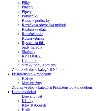
Pilky
Pinzety
Pipety
Pokosníky
Rezacie podložky
Rezačka a ohýbačka trubiek
Rezbárske dláta
Rotačné nože
Ručná vrtačka
Rysovacia ihla
Sady náradia
Skalpely
RP TOOLZ
Uchopítko
Vrtáky, sady a stojany
Zobraz všetko v kategórii Náradie
Príslušenstvo k modelom
Koľaje
Mini pružiny
Zobraz všetko v kategórii Príslušenstvo k modelom
Lodní modelári
Drevený rošt
Kladky
Kĺby Raboesch
Kolík