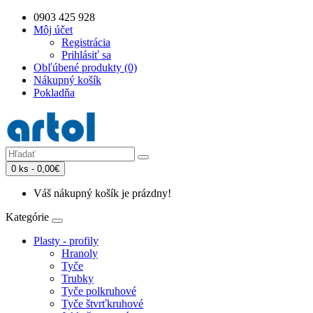
0903 425 928
Môj účet
Registrácia
Prihlásiť sa
Obľúbené produkty (0)
Nákupný košík
Pokladňa
0 ks - 0,00€
Váš nákupný košík je prázdny!
Kategórie
Plasty - profily
Hranoly
Tyče
Trubky
Tyče polkruhové
Tyče štvrťkruhové