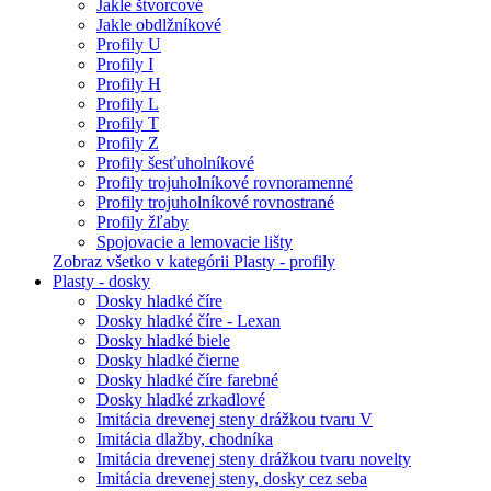
Jakle štvorcové
Jakle obdlžníkové
Profily U
Profily I
Profily H
Profily L
Profily T
Profily Z
Profily šesťuholníkové
Profily trojuholníkové rovnoramenné
Profily trojuholníkové rovnostrané
Profily žľaby
Spojovacie a lemovacie lišty
Zobraz všetko v kategórii Plasty - profily
Plasty - dosky
Dosky hladké číre
Dosky hladké číre - Lexan
Dosky hladké biele
Dosky hladké čierne
Dosky hladké číre farebné
Dosky hladké zrkadlové
Imitácia drevenej steny drážkou tvaru V
Imitácia dlažby, chodníka
Imitácia drevenej steny drážkou tvaru novelty
Imitácia drevenej steny, dosky cez seba