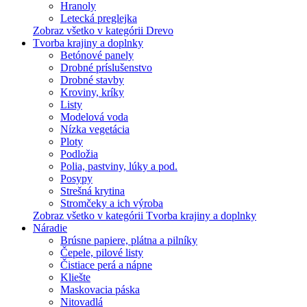
Hranoly
Letecká preglejka
Zobraz všetko v kategórii Drevo
Tvorba krajiny a doplnky
Betónové panely
Drobné príslušenstvo
Drobné stavby
Kroviny, kríky
Listy
Modelová voda
Nízka vegetácia
Ploty
Podložia
Polia, pastviny, lúky a pod.
Posypy
Strešná krytina
Stromčeky a ich výroba
Zobraz všetko v kategórii Tvorba krajiny a doplnky
Náradie
Brúsne papiere, plátna a pilníky
Čepele, pilové listy
Čistiace perá a nápne
Kliešte
Maskovacia páska
Nitovadlá