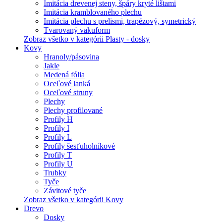
Imitácia drevenej steny, špáry kryté lištami
Imitácia kramblovaného plechu
Imitácia plechu s prelismi, trapézový, symetrický
Tvarovaný vakuform
Zobraz všetko v kategórii Plasty - dosky
Kovy
Hranoly/pásovina
Jakle
Medená fólia
Oceľové lanká
Oceľové struny
Plechy
Plechy profilované
Profily H
Profily I
Profily L
Profily šesťuholníkové
Profily T
Profily U
Trubky
Tyče
Závitové tyče
Zobraz všetko v kategórii Kovy
Drevo
Dosky