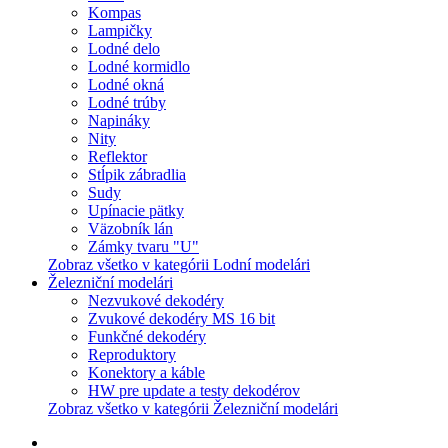
Kompas
Lampičky
Lodné delo
Lodné kormidlo
Lodné okná
Lodné trúby
Napináky
Nity
Reflektor
Stĺpik zábradlia
Sudy
Upínacie pätky
Väzobník lán
Zámky tvaru "U"
Zobraz všetko v kategórii Lodní modelári
Železniční modelári
Nezvukové dekodéry
Zvukové dekodéry MS 16 bit
Funkčné dekodéry
Reproduktory
Konektory a káble
HW pre update a testy dekodérov
Zobraz všetko v kategórii Železniční modelári