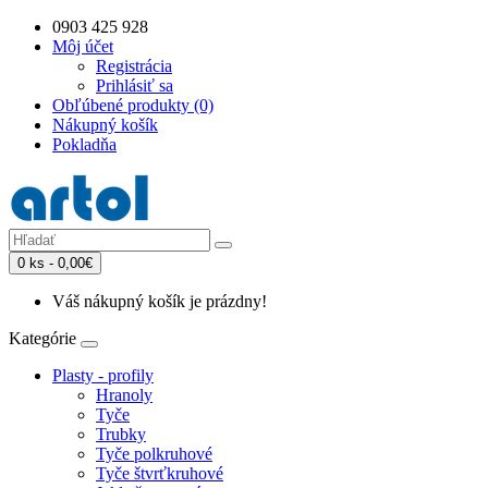
0903 425 928
Môj účet
Registrácia
Prihlásiť sa
Obľúbené produkty (0)
Nákupný košík
Pokladňa
0 ks - 0,00€
Váš nákupný košík je prázdny!
Kategórie
Plasty - profily
Hranoly
Tyče
Trubky
Tyče polkruhové
Tyče štvrťkruhové