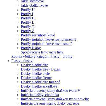
Jakle štvorcové
Jakle obdlžníkové
Profily U
Profily I
Profily H
Profily L
Profily T
Profily Z
Profily šesťuholníkové
Profily trojuholníkové rovnoramenné
Profily trojuholníkové rovnostrané
Profily žľaby
Spojovacie a lemovacie lišty
Zobraz všetko v kategórii Plasty - profily
Plasty - dosky
Dosky hladké číre
Dosky hladké číre - Lexan
Dosky hladké biele
Dosky hladké čierne
Dosky hladké číre farebné
Dosky hladké zrkadlové
Imitácia drevenej steny drážkou tvaru V
Imitácia dlažby, chodníka
Imitácia drevenej steny drážkou tvaru novelty
Imitácia drevenej steny, dosky cez seba