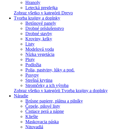
Hranoly
Letecká preglejka
Zobraz všetko v kategórii Drevo
Tvorba krajiny a doplnky
Betónové panely
Drobné príslušenstvo
Drobné stavby
Kroviny, kríky
Listy
Modelová voda
Nízka vegetácia
Ploty
Podložia
Polia, pastviny, lúky a pod.
Posypy
Strešná krytina
Stromčeky a ich výroba
Zobraz všetko v kategórii Tvorba krajiny a doplnky
Náradie
Brúsne papiere, plátna a pilníky
Čepele, pilové listy
Čistiace perá a nápne
Kliešte
Maskovacia páska
Nitovadlá