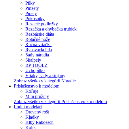
Pilky
Pinzety
Pipety
Pokosníky
Rezacie podložky
Rezačka a ohýbačka trubiek
Rezbárske dláta
Rotačné nože
Ručná vrtačka
Rysovacia ihla
Sady náradia
Skalpely
RP TOOLZ
Uchopítko
Vrtáky, sady a stojany
Zobraz všetko v kategórii Náradie
Príslušenstvo k modelom
Koľaje
Mini pružiny
Zobraz všetko v kategórii Príslušenstvo k modelom
Lodní modelári
Drevený rošt
Kladky
Kĺby Raboesch
Kolík