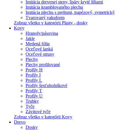
Imitácia drevenej steny, špáry kryté lištami
Imitácia kramblovaného plechu
Imitácia plechu s prelismi, trapézový, symetrický
Tvarovaný vakuform
Zobraz všetko v kategórii Plasty - dosky
Kovy
Hranoly/pásovina
Jakle
Medená fólia
Oceľové lanká
Oceľové struny
Plechy
Plechy profilované
Profily H
Profily I
Profily L
Profily šesťuholníkové
Profily T
Profily U
Trubky
Tyče
Závitové tyče
Zobraz všetko v kategórii Kovy
Drevo
Dosky