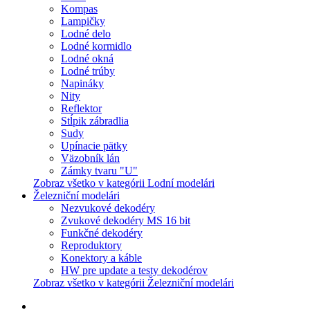
Kompas
Lampičky
Lodné delo
Lodné kormidlo
Lodné okná
Lodné trúby
Napináky
Nity
Reflektor
Stĺpik zábradlia
Sudy
Upínacie pätky
Väzobník lán
Zámky tvaru "U"
Zobraz všetko v kategórii Lodní modelári
Železniční modelári
Nezvukové dekodéry
Zvukové dekodéry MS 16 bit
Funkčné dekodéry
Reproduktory
Konektory a káble
HW pre update a testy dekodérov
Zobraz všetko v kategórii Železniční modelári