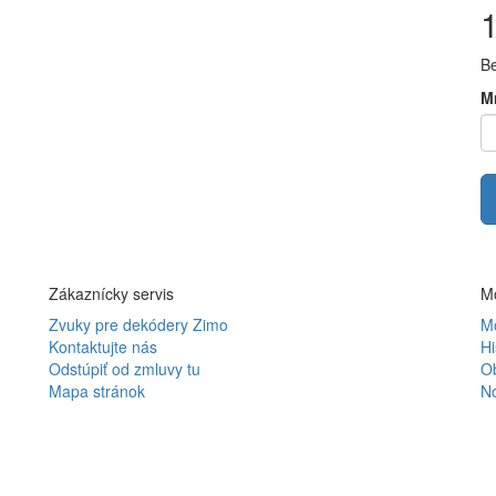
B
M
Zákaznícky servis
Mô
Zvuky pre dekódery Zimo
Mô
Kontaktujte nás
Hi
Odstúpiť od zmluvy tu
O
Mapa stránok
N