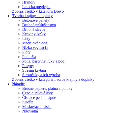
Hranoly
Letecká preglejka
Zobraz všetko v kategórii Drevo
Tvorba krajiny a doplnky
Betónové panely
Drobné príslušenstvo
Drobné stavby
Kroviny, kríky
Listy
Modelová voda
Nízka vegetácia
Ploty
Podložia
Polia, pastviny, lúky a pod.
Posypy
Strešná krytina
Stromčeky a ich výroba
Zobraz všetko v kategórii Tvorba krajiny a doplnky
Náradie
Brúsne papiere, plátna a pilníky
Čepele, pilové listy
Čistiace perá a nápne
Kliešte
Maskovacia páska
Nitovadlá