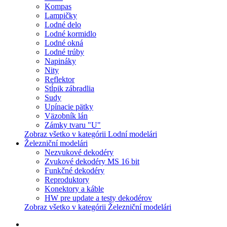
Kompas
Lampičky
Lodné delo
Lodné kormidlo
Lodné okná
Lodné trúby
Napináky
Nity
Reflektor
Stĺpik zábradlia
Sudy
Upínacie pätky
Väzobník lán
Zámky tvaru "U"
Zobraz všetko v kategórii Lodní modelári
Železniční modelári
Nezvukové dekodéry
Zvukové dekodéry MS 16 bit
Funkčné dekodéry
Reproduktory
Konektory a káble
HW pre update a testy dekodérov
Zobraz všetko v kategórii Železniční modelári