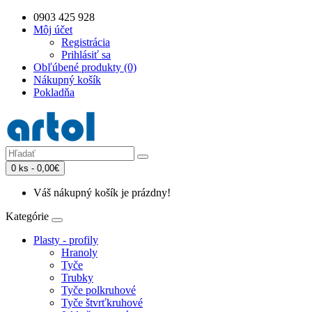
0903 425 928
Môj účet
Registrácia
Prihlásiť sa
Obľúbené produkty (0)
Nákupný košík
Pokladňa
0 ks - 0,00€
Váš nákupný košík je prázdny!
Kategórie
Plasty - profily
Hranoly
Tyče
Trubky
Tyče polkruhové
Tyče štvrťkruhové