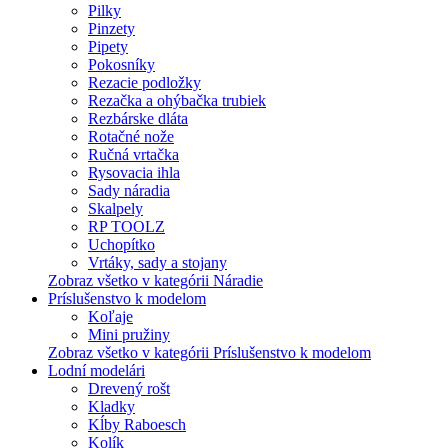
Pilky
Pinzety
Pipety
Pokosníky
Rezacie podložky
Rezačka a ohýbačka trubiek
Rezbárske dláta
Rotačné nože
Ručná vrtačka
Rysovacia ihla
Sady náradia
Skalpely
RP TOOLZ
Uchopítko
Vrtáky, sady a stojany
Zobraz všetko v kategórii Náradie
Príslušenstvo k modelom
Koľaje
Mini pružiny
Zobraz všetko v kategórii Príslušenstvo k modelom
Lodní modelári
Drevený rošt
Kladky
Kĺby Raboesch
Kolík