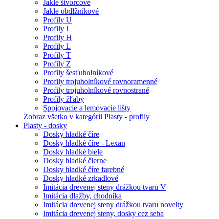
Jakle štvorcové
Jakle obdlžníkové
Profily U
Profily I
Profily H
Profily L
Profily T
Profily Z
Profily šesťuholníkové
Profily trojuholníkové rovnoramenné
Profily trojuholníkové rovnostrané
Profily žľaby
Spojovacie a lemovacie lišty
Zobraz všetko v kategórii Plasty - profily
Plasty - dosky
Dosky hladké číre
Dosky hladké číre - Lexan
Dosky hladké biele
Dosky hladké čierne
Dosky hladké číre farebné
Dosky hladké zrkadlové
Imitácia drevenej steny drážkou tvaru V
Imitácia dlažby, chodníka
Imitácia drevenej steny drážkou tvaru novelty
Imitácia drevenej steny, dosky cez seba