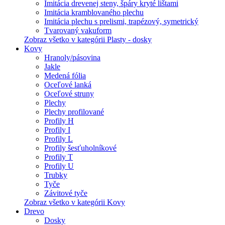
Imitácia drevenej steny, špáry kryté lištami
Imitácia kramblovaného plechu
Imitácia plechu s prelismi, trapézový, symetrický
Tvarovaný vakuform
Zobraz všetko v kategórii Plasty - dosky
Kovy
Hranoly/pásovina
Jakle
Medená fólia
Oceľové lanká
Oceľové struny
Plechy
Plechy profilované
Profily H
Profily I
Profily L
Profily šesťuholníkové
Profily T
Profily U
Trubky
Tyče
Závitové tyče
Zobraz všetko v kategórii Kovy
Drevo
Dosky