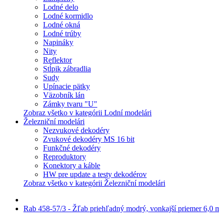
Lodné delo
Lodné kormidlo
Lodné okná
Lodné trúby
Napináky
Nity
Reflektor
Stĺpik zábradlia
Sudy
Upínacie pätky
Väzobník lán
Zámky tvaru "U"
Zobraz všetko v kategórii Lodní modelári
Železniční modelári
Nezvukové dekodéry
Zvukové dekodéry MS 16 bit
Funkčné dekodéry
Reproduktory
Konektory a káble
HW pre update a testy dekodérov
Zobraz všetko v kategórii Železniční modelári
Rab 458-57/3 - Žľab priehľadný modrý, vonkajší priemer 6,0 