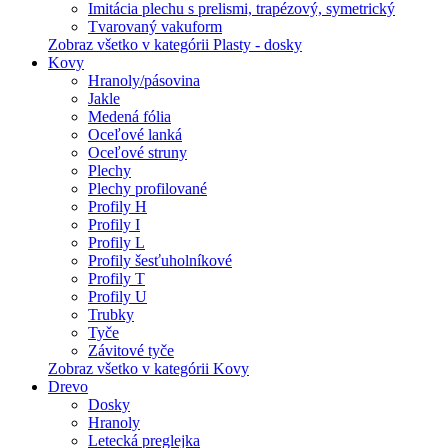
Imitácia plechu s prelismi, trapézový, symetrický
Tvarovaný vakuform
Zobraz všetko v kategórii Plasty - dosky
Kovy
Hranoly/pásovina
Jakle
Medená fólia
Oceľové lanká
Oceľové struny
Plechy
Plechy profilované
Profily H
Profily I
Profily L
Profily šesťuholníkové
Profily T
Profily U
Trubky
Tyče
Závitové tyče
Zobraz všetko v kategórii Kovy
Drevo
Dosky
Hranoly
Letecká preglejka