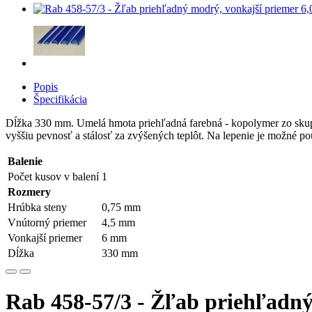
Popis
Špecifikácia
Dĺžka 330 mm. Umelá hmota priehľadná farebná - kopolymer zo skupi
vyššiu pevnosť a stálosť za zvýšených teplôt. Na lepenie je možné po
Balenie
Počet kusov v balení
1
Rozmery
Hrúbka steny
0,75 mm
Vnútorný priemer
4,5 mm
Vonkajší priemer
6 mm
Dĺžka
330 mm
Rab 458-57/3 - Žľab priehľadný