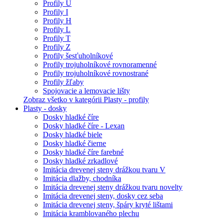
Profily U
Profily I
Profily H
Profily L
Profily T
Profily Z
Profily šesťuholníkové
Profily trojuholníkové rovnoramenné
Profily trojuholníkové rovnostrané
Profily žľaby
Spojovacie a lemovacie lišty
Zobraz všetko v kategórii Plasty - profily
Plasty - dosky
Dosky hladké číre
Dosky hladké číre - Lexan
Dosky hladké biele
Dosky hladké čierne
Dosky hladké číre farebné
Dosky hladké zrkadlové
Imitácia drevenej steny drážkou tvaru V
Imitácia dlažby, chodníka
Imitácia drevenej steny drážkou tvaru novelty
Imitácia drevenej steny, dosky cez seba
Imitácia drevenej steny, špáry kryté lištami
Imitácia kramblovaného plechu