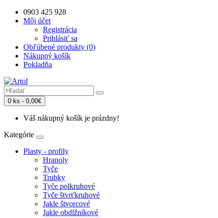
0903 425 928
Môj účet
Registrácia
Prihlásiť sa
Obľúbené produkty (0)
Nákupný košík
Pokladňa
0 ks - 0,00€
Váš nákupný košík je prázdny!
Kategórie
Plasty - profily
Hranoly
Tyče
Trubky
Tyče polkruhové
Tyče štvrťkruhové
Jakle štvorcové
Jakle obdlžníkové