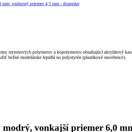
ny styrenových polymerov a kopolymerov obsahujúci akrylátový kauču
užiť bežné modelárske lepidlá na polystyrén (plastikové stavebnice).
 modrý, vonkajší priemer 6,0 m