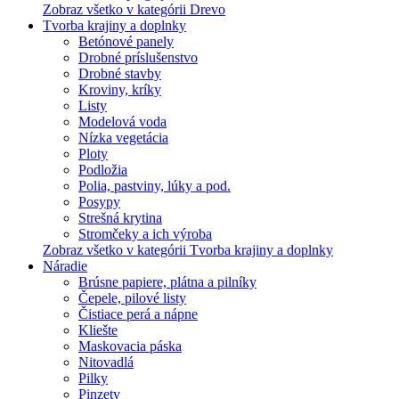
Zobraz všetko v kategórii Drevo
Tvorba krajiny a doplnky
Betónové panely
Drobné príslušenstvo
Drobné stavby
Kroviny, kríky
Listy
Modelová voda
Nízka vegetácia
Ploty
Podložia
Polia, pastviny, lúky a pod.
Posypy
Strešná krytina
Stromčeky a ich výroba
Zobraz všetko v kategórii Tvorba krajiny a doplnky
Náradie
Brúsne papiere, plátna a pilníky
Čepele, pilové listy
Čistiace perá a nápne
Kliešte
Maskovacia páska
Nitovadlá
Pilky
Pinzety