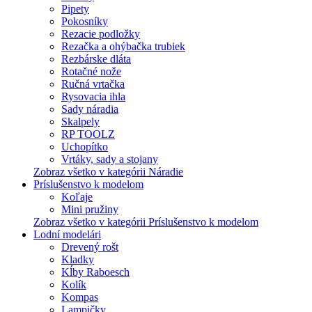
Pipety
Pokosníky
Rezacie podložky
Rezačka a ohýbačka trubiek
Rezbárske dláta
Rotačné nože
Ručná vrtačka
Rysovacia ihla
Sady náradia
Skalpely
RP TOOLZ
Uchopítko
Vrtáky, sady a stojany
Zobraz všetko v kategórii Náradie
Príslušenstvo k modelom
Koľaje
Mini pružiny
Zobraz všetko v kategórii Príslušenstvo k modelom
Lodní modelári
Drevený rošt
Kladky
Kĺby Raboesch
Kolík
Kompas
Lampičky