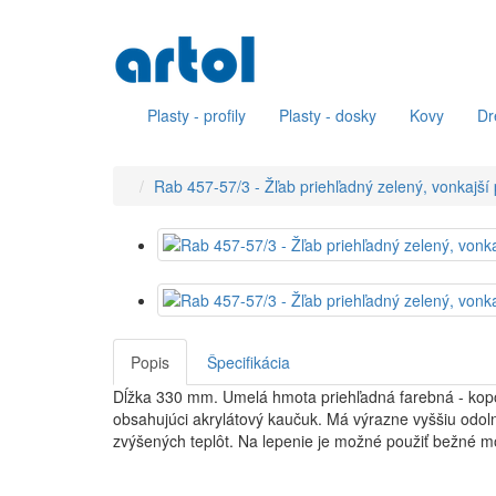
Plasty - profily
Plasty - dosky
Kovy
Dr
Rab 457-57/3 - Žľab priehľadný zelený, vonkajš
Popis
Špecifikácia
Dĺžka 330 mm. Umelá hmota priehľadná farebná - kop
obsahujúci akrylátový kaučuk. Má výrazne vyššiu odolno
zvýšených teplôt. Na lepenie je možné použiť bežné mo