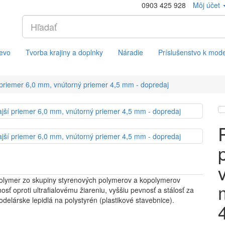
0903 425 928
Môj účet
evo
Tvorba krajiny a doplnky
Náradie
Príslušenstvo k mod
í priemer 6,0 mm, vnútorný priemer 4,5 mm - dopredaj
olymer zo skupiny styrenových polymerov a kopolymerov
sť oproti ultrafialovému žiareniu, vyššiu pevnosť a stálosť za
delárske lepidlá na polystyrén (plastikové stavebnice).