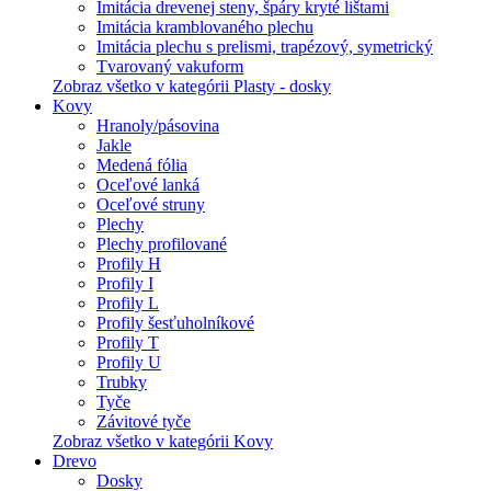
Imitácia drevenej steny, špáry kryté lištami
Imitácia kramblovaného plechu
Imitácia plechu s prelismi, trapézový, symetrický
Tvarovaný vakuform
Zobraz všetko v kategórii Plasty - dosky
Kovy
Hranoly/pásovina
Jakle
Medená fólia
Oceľové lanká
Oceľové struny
Plechy
Plechy profilované
Profily H
Profily I
Profily L
Profily šesťuholníkové
Profily T
Profily U
Trubky
Tyče
Závitové tyče
Zobraz všetko v kategórii Kovy
Drevo
Dosky