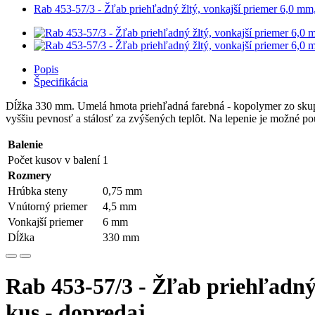
Rab 453-57/3 - Žľab priehľadný žltý, vonkajší priemer 6,0 mm
Popis
Špecifikácia
Dĺžka 330 mm. Umelá hmota priehľadná farebná - kopolymer zo skupi
vyššiu pevnosť a stálosť za zvýšených teplôt. Na lepenie je možné po
Balenie
Počet kusov v balení
1
Rozmery
Hrúbka steny
0,75 mm
Vnútorný priemer
4,5 mm
Vonkajší priemer
6 mm
Dĺžka
330 mm
Rab 453-57/3 - Žľab priehľadný
kus - dopredaj