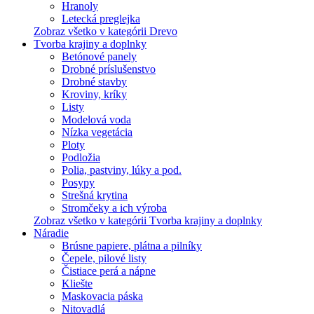
Hranoly
Letecká preglejka
Zobraz všetko v kategórii Drevo
Tvorba krajiny a doplnky
Betónové panely
Drobné príslušenstvo
Drobné stavby
Kroviny, kríky
Listy
Modelová voda
Nízka vegetácia
Ploty
Podložia
Polia, pastviny, lúky a pod.
Posypy
Strešná krytina
Stromčeky a ich výroba
Zobraz všetko v kategórii Tvorba krajiny a doplnky
Náradie
Brúsne papiere, plátna a pilníky
Čepele, pilové listy
Čistiace perá a nápne
Kliešte
Maskovacia páska
Nitovadlá