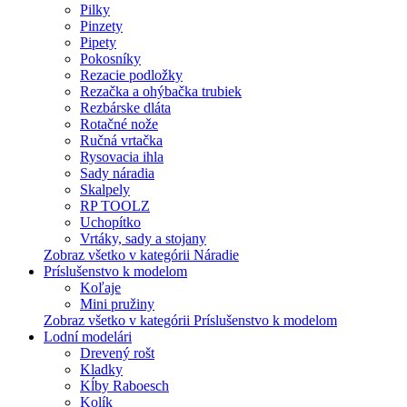
Pilky
Pinzety
Pipety
Pokosníky
Rezacie podložky
Rezačka a ohýbačka trubiek
Rezbárske dláta
Rotačné nože
Ručná vrtačka
Rysovacia ihla
Sady náradia
Skalpely
RP TOOLZ
Uchopítko
Vrtáky, sady a stojany
Zobraz všetko v kategórii Náradie
Príslušenstvo k modelom
Koľaje
Mini pružiny
Zobraz všetko v kategórii Príslušenstvo k modelom
Lodní modelári
Drevený rošt
Kladky
Kĺby Raboesch
Kolík