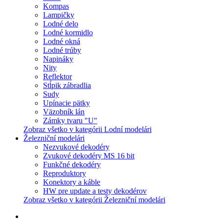
Kompas
Lampičky
Lodné delo
Lodné kormidlo
Lodné okná
Lodné trúby
Napináky
Nity
Reflektor
Stĺpik zábradlia
Sudy
Upínacie pätky
Väzobník lán
Zámky tvaru "U"
Zobraz všetko v kategórii Lodní modelári
Železniční modelári
Nezvukové dekodéry
Zvukové dekodéry MS 16 bit
Funkčné dekodéry
Reproduktory
Konektory a káble
HW pre update a testy dekodérov
Zobraz všetko v kategórii Železniční modelári