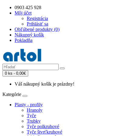
0903 425 928
Môj účet
Registrácia
Prihlásiť sa
Obľúbené produkty (0)
Nákupný košík
Pokladňa
0 ks - 0,00€
Váš nákupný košík je prázdny!
Kategórie
Plasty - profily
Hranoly
Tyče
Trubky
Tyče polkruhové
Tyče štvrťkruhové