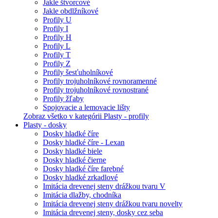
Jakle štvorcové
Jakle obdlžníkové
Profily U
Profily I
Profily H
Profily L
Profily T
Profily Z
Profily šesťuholníkové
Profily trojuholníkové rovnoramenné
Profily trojuholníkové rovnostrané
Profily žľaby
Spojovacie a lemovacie lišty
Zobraz všetko v kategórii Plasty - profily
Plasty - dosky
Dosky hladké číre
Dosky hladké číre - Lexan
Dosky hladké biele
Dosky hladké čierne
Dosky hladké číre farebné
Dosky hladké zrkadlové
Imitácia drevenej steny drážkou tvaru V
Imitácia dlažby, chodníka
Imitácia drevenej steny drážkou tvaru novelty
Imitácia drevenej steny, dosky cez seba