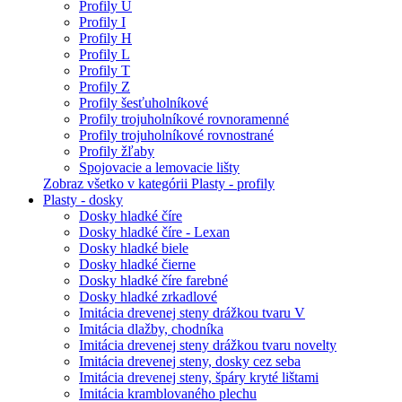
Profily U
Profily I
Profily H
Profily L
Profily T
Profily Z
Profily šesťuholníkové
Profily trojuholníkové rovnoramenné
Profily trojuholníkové rovnostrané
Profily žľaby
Spojovacie a lemovacie lišty
Zobraz všetko v kategórii Plasty - profily
Plasty - dosky
Dosky hladké číre
Dosky hladké číre - Lexan
Dosky hladké biele
Dosky hladké čierne
Dosky hladké číre farebné
Dosky hladké zrkadlové
Imitácia drevenej steny drážkou tvaru V
Imitácia dlažby, chodníka
Imitácia drevenej steny drážkou tvaru novelty
Imitácia drevenej steny, dosky cez seba
Imitácia drevenej steny, špáry kryté lištami
Imitácia kramblovaného plechu