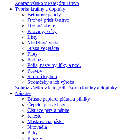
Zobraz všetko v kategórii Drevo
Tvorba krajiny a doplnky
Betónové panely
Drobné príslušenstvo
Drobné stavby
Kroviny, kríky
Listy
Modelová voda
Nízka vegetácia
Ploty
Podložia
Polia, pastviny, lúky a pod.
Posypy
Strešná krytina
Stromčeky a ich výroba
Zobraz všetko v kategórii Tvorba krajiny a doplnky
Náradie
Brúsne papiere, plátna a pilníky
Čepele, pilové listy
Čistiace perá a nápne
Kliešte
Maskovacia páska
Nitovadlá
Pilky
Pinzety