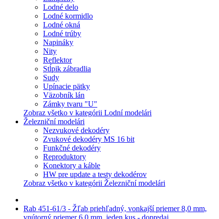
Lodné delo
Lodné kormidlo
Lodné okná
Lodné trúby
Napináky
Nity
Reflektor
Stĺpik zábradlia
Sudy
Upínacie pätky
Väzobník lán
Zámky tvaru "U"
Zobraz všetko v kategórii Lodní modelári
Železniční modelári
Nezvukové dekodéry
Zvukové dekodéry MS 16 bit
Funkčné dekodéry
Reproduktory
Konektory a káble
HW pre update a testy dekodérov
Zobraz všetko v kategórii Železniční modelári
Rab 451-61/3 - Žľab priehľadný, vonkajší priemer 8,0 mm,
vnútorný priemer 6,0 mm, jeden kus - dopredaj