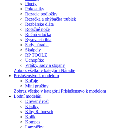
Pipety
Pokosníky
Rezacie podložky
Rezačka a ohýbačka trubiek
Rezbárske dláta
Rotačné nože
Ručná vrtačka
Rysovacia ihla
Sady náradia
Skalpely
RP TOOLZ
Uchopítko
Vrtáky, sady a stojany
Zobraz všetko v kategórii Náradie
Príslušenstvo k modelom
Koľaje
Mini pružiny
Zobraz všetko v kategórii Príslušenstvo k modelom
Lodní modelári
Drevený rošt
Kladky
Kĺby Raboesch
Kolík
Kompas
Lampičky