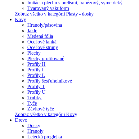
Imitácia plechu s prelismi, trapézový, symetrický
Tvarovaný vakuform
Zobraz všetko v kategórii Plasty - dosky
Kovy
Hranoly/pásovina
Jakle
Medená fólia
Oceľové lanká
Oceľové struny
Plechy
Plechy profilované
Profily H
Profily I
Profily L
Profily šesťuholníkové
Profily T
Profily U
Trubky
Tyče
Závitové tyče
Zobraz všetko v kategórii Kovy
Drevo
Dosky
Hranoly
Letecká preglejka