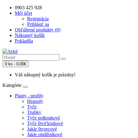
0903 425 928
Môj účet
Registrácia
Prihlásiť sa
Obľúbené produkty (0)
Nákupný košík
Pokladňa
0 ks - 0,00€
Váš nákupný košík je prázdny!
Kategórie
Plasty - profily
Hranoly
Tyče
Trubky
Tyče polkruhové
Tyče štvrťkruhové
Jakle štvorcové
Jakle obdlžníkové