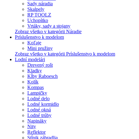
Sady náradia
Skalpely
RP TOOLZ
Uchopítko
Vrtáky, sady a stojany
Zobraz všetko v kategórii Náradie
Príslušenstvo k modelom
Koľaje
Mini pružiny
Zobraz všetko v kategórii Príslušenstvo k modelom
Lodní modelári
Drevený rošt
Kladky
Kĺby Raboesch
Kolík
Kompas
Lampičky
Lodné delo
Lodné kormidlo
Lodné okná
Lodné trúby
Napináky
Nity
Reflektor
Stĺpik zábradlia