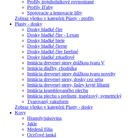
Profily trojuholníkové rovnostrané
Profily žľaby
Spojovacie a lemovacie lišty
Zobraz všetko v kategórii Plasty - profily
Plasty - dosky
Dosky hladké číre
Dosky hladké číre - Lexan
Dosky hladké biele
Dosky hladké čierne
Dosky hladké číre farebné
Dosky hladké zrkadlové
Imitácia drevenej steny drážkou tvaru V
Imitácia dlažby, chodníka
Imitácia drevenej steny drážkou tvaru novelty
Imitácia drevenej steny, dosky cez seba
Imitácia drevenej steny, špáry kryté lištami
Imitácia kramblovaného plechu
Imitácia plechu s prelismi, trapézový, symetrický
Tvarovaný vakuform
Zobraz všetko v kategórii Plasty - dosky
Kovy
Hranoly/pásovina
Jakle
Medená fólia
Oceľové lanká