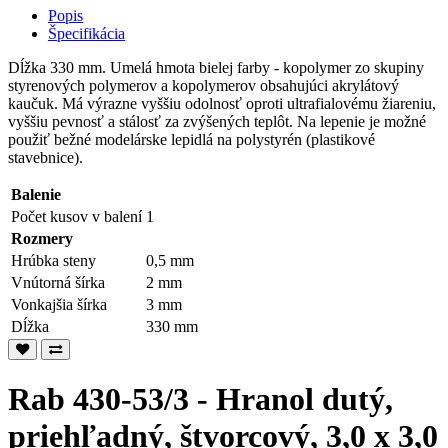
Popis
Špecifikácia
Dĺžka 330 mm. Umelá hmota bielej farby - kopolymer zo skupiny
styrenových polymerov a kopolymerov obsahujúci akrylátový
kaučuk. Má výrazne vyššiu odolnosť oproti ultrafialovému žiareniu,
vyššiu pevnosť a stálosť za zvýšených teplôt. Na lepenie je možné
použiť bežné modelárske lepidlá na polystyrén (plastikové
stavebnice).
Balenie
Počet kusov v balení
1
Rozmery
Hrúbka steny
0,5 mm
Vnútorná šírka
2 mm
Vonkajšia šírka
3 mm
Dĺžka
330 mm
Rab 430-53/3 - Hranol dutý,
priehľadný, štvorcový, 3,0 x 3,0