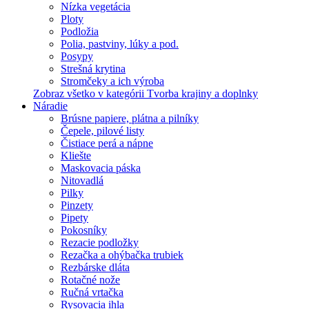
Nízka vegetácia
Ploty
Podložia
Polia, pastviny, lúky a pod.
Posypy
Strešná krytina
Stromčeky a ich výroba
Zobraz všetko v kategórii Tvorba krajiny a doplnky
Náradie
Brúsne papiere, plátna a pilníky
Čepele, pilové listy
Čistiace perá a nápne
Kliešte
Maskovacia páska
Nitovadlá
Pilky
Pinzety
Pipety
Pokosníky
Rezacie podložky
Rezačka a ohýbačka trubiek
Rezbárske dláta
Rotačné nože
Ručná vrtačka
Rysovacia ihla