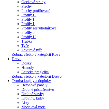
Oceľové struny
Plechy
Plechy profilované
Profily H
Profily I
Profily L
Profily šesťuholníkové
Profily T
Profily U
Trubky
Tyče
Závitové tyče
Zobraz všetko v kategórii Kovy
Drevo
Dosky
Hranoly
Letecká preglejka
Zobraz všetko v kategórii Drevo
Tvorba krajiny a doplnky
Betónové panely
Drobné príslušenstvo
Drobné stavby
Kroviny, kríky
Listy
Modelová voda