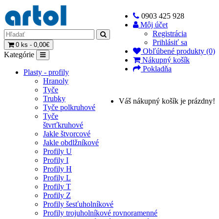
0903 425 928
Môj účet
Registrácia
Prihlásiť sa
0 ks - 0,00€
Obľúbené produkty (0)
Kategórie
Nákupný košík
Pokladňa
Plasty - profily
Hranoly
Tyče
Trubky
Váš nákupný košík je prázdny!
Tyče polkruhové
Tyče
štvrťkruhové
Jakle štvorcové
Jakle obdlžníkové
Profily U
Profily I
Profily H
Profily L
Profily T
Profily Z
Profily šesťuholníkové
Profily trojuholníkové rovnoramenné