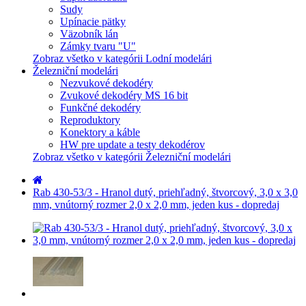
Sudy
Upínacie pätky
Väzobník lán
Zámky tvaru "U"
Zobraz všetko v kategórii Lodní modelári
Železniční modelári
Nezvukové dekodéry
Zvukové dekodéry MS 16 bit
Funkčné dekodéry
Reproduktory
Konektory a káble
HW pre update a testy dekodérov
Zobraz všetko v kategórii Železniční modelári
Rab 430-53/3 - Hranol dutý, priehľadný, štvorcový, 3,0 x 3,0
mm, vnútorný rozmer 2,0 x 2,0 mm, jeden kus - dopredaj