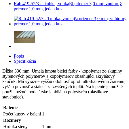
Rab 419-52/3 - Trubka, vonkajší priemer 3,0 mm, vnútorný
priemer 1,0 mm, jeden kus
Popis
Špecifikácia
Dĺžka 330 mm. Umelá hmota bielej farby - kopolymer zo skupiny
styrenových polymerov a kopolymerov obsahujúci akrylátový
kaučuk. Má výrazne vyššiu odolnosť oproti ultrafialovému žiareniu,
vyššiu pevnosť a stálosť za zvýšených teplôt. Na lepenie je možné
použiť bežné modelárske lepidlá na polystyrén (plastikové
stavebnice).
Balenie
Počet kusov v balení
1
Rozmery
Hrúbka steny
1 mm