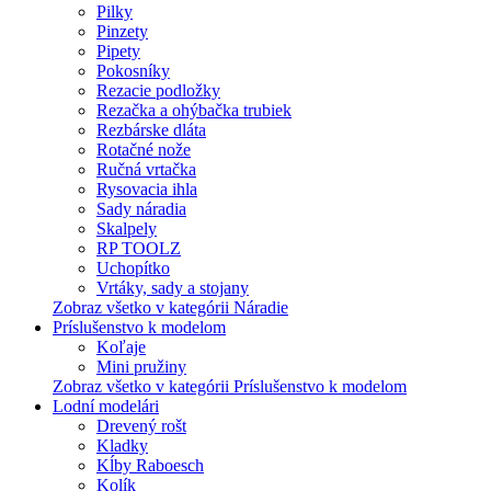
Pilky
Pinzety
Pipety
Pokosníky
Rezacie podložky
Rezačka a ohýbačka trubiek
Rezbárske dláta
Rotačné nože
Ručná vrtačka
Rysovacia ihla
Sady náradia
Skalpely
RP TOOLZ
Uchopítko
Vrtáky, sady a stojany
Zobraz všetko v kategórii Náradie
Príslušenstvo k modelom
Koľaje
Mini pružiny
Zobraz všetko v kategórii Príslušenstvo k modelom
Lodní modelári
Drevený rošt
Kladky
Kĺby Raboesch
Kolík