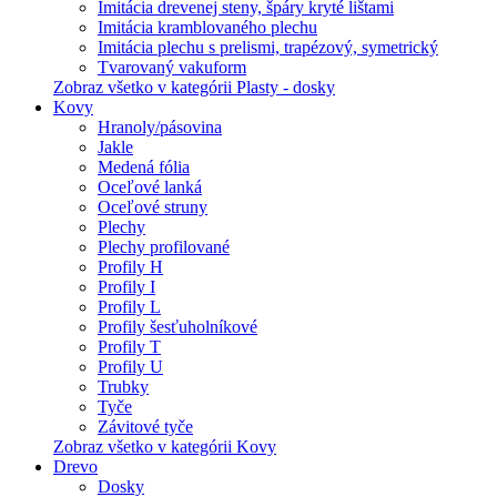
Imitácia drevenej steny, špáry kryté lištami
Imitácia kramblovaného plechu
Imitácia plechu s prelismi, trapézový, symetrický
Tvarovaný vakuform
Zobraz všetko v kategórii Plasty - dosky
Kovy
Hranoly/pásovina
Jakle
Medená fólia
Oceľové lanká
Oceľové struny
Plechy
Plechy profilované
Profily H
Profily I
Profily L
Profily šesťuholníkové
Profily T
Profily U
Trubky
Tyče
Závitové tyče
Zobraz všetko v kategórii Kovy
Drevo
Dosky