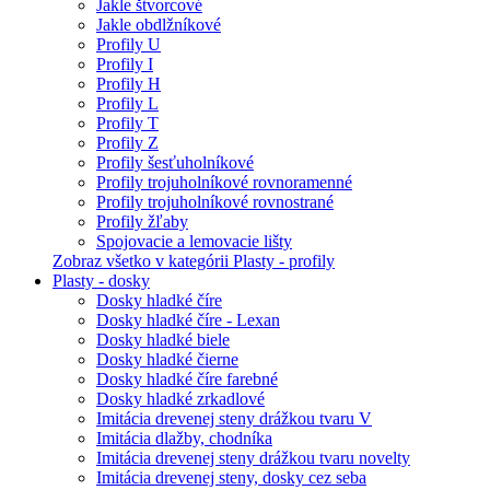
Jakle štvorcové
Jakle obdlžníkové
Profily U
Profily I
Profily H
Profily L
Profily T
Profily Z
Profily šesťuholníkové
Profily trojuholníkové rovnoramenné
Profily trojuholníkové rovnostrané
Profily žľaby
Spojovacie a lemovacie lišty
Zobraz všetko v kategórii Plasty - profily
Plasty - dosky
Dosky hladké číre
Dosky hladké číre - Lexan
Dosky hladké biele
Dosky hladké čierne
Dosky hladké číre farebné
Dosky hladké zrkadlové
Imitácia drevenej steny drážkou tvaru V
Imitácia dlažby, chodníka
Imitácia drevenej steny drážkou tvaru novelty
Imitácia drevenej steny, dosky cez seba