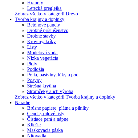
Hranoly
Letecká preglejka
Zobraz všetko v kategórii Drevo
Tvorba krajiny a doplnky
Betónové panely
Drobné príslušenstvo
Drobné stavby
Kroviny, kríky
Listy
Modelová voda
Nízka vegetácia
Ploty
Podložia
Polia, pastviny, lúky a pod.
Posypy
Strešná krytina
Stromčeky a ich výroba
Zobraz všetko v kategórii Tvorba krajiny a doplnky
Náradie
Brúsne papiere, plátna a pilníky
Čepele, pilové listy
Čistiace perá a nápne
Kliešte
Maskovacia páska
Nitovadlá