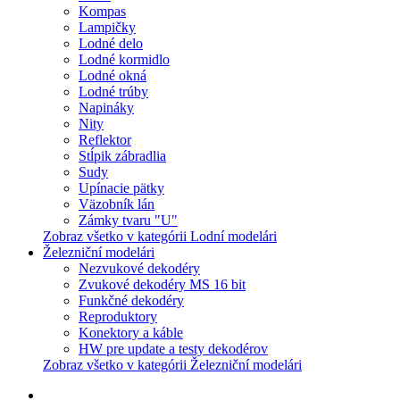
Kompas
Lampičky
Lodné delo
Lodné kormidlo
Lodné okná
Lodné trúby
Napináky
Nity
Reflektor
Stĺpik zábradlia
Sudy
Upínacie pätky
Väzobník lán
Zámky tvaru "U"
Zobraz všetko v kategórii Lodní modelári
Železniční modelári
Nezvukové dekodéry
Zvukové dekodéry MS 16 bit
Funkčné dekodéry
Reproduktory
Konektory a káble
HW pre update a testy dekodérov
Zobraz všetko v kategórii Železniční modelári