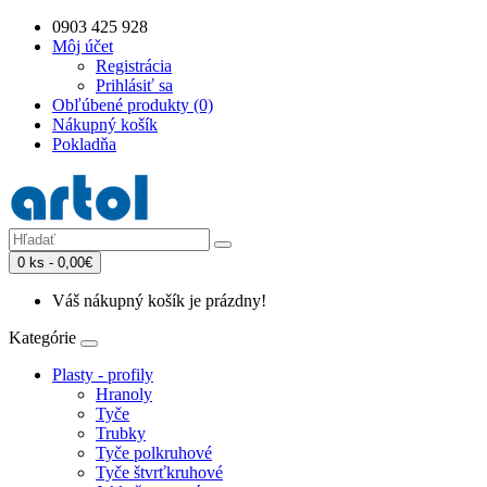
0903 425 928
Môj účet
Registrácia
Prihlásiť sa
Obľúbené produkty (0)
Nákupný košík
Pokladňa
0 ks - 0,00€
Váš nákupný košík je prázdny!
Kategórie
Plasty - profily
Hranoly
Tyče
Trubky
Tyče polkruhové
Tyče štvrťkruhové