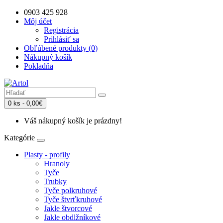
0903 425 928
Môj účet
Registrácia
Prihlásiť sa
Obľúbené produkty (0)
Nákupný košík
Pokladňa
0 ks - 0,00€
Váš nákupný košík je prázdny!
Kategórie
Plasty - profily
Hranoly
Tyče
Trubky
Tyče polkruhové
Tyče štvrťkruhové
Jakle štvorcové
Jakle obdlžníkové