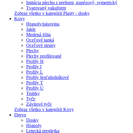
Imitácia plechu s prelismi, trapézový, symetrický
Tvarovaný vakuform
Zobraz všetko v kategórii Plasty - dosky
Kovy
Hranoly/pásovina
Jakle
Medená fólia
Oceľové lanká
Oceľové struny
Plechy
Plechy profilované
Profily H
Profily I
Profily L
Profily šesťuholníkové
Profily T
Profily U
Trubky
Tyče
Závitové tyče
Zobraz všetko v kategórii Kovy
Drevo
Dosky
Hranoly
Letecká preglejka