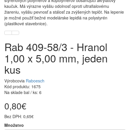
styrenových polymerov a kopolymerov obsahujúci akrylátový
kaučuk. Má výrazne vyššiu odolnosť oproti ultrafialovému
žiareniu, vyššiu pevnosť a stálosť za zvýšených teplôt. Na lepenie
je možné použiť bežné modelárske lepidlá na polystyrén
(plastikové stavebnice).
Rab 409-58/3 - Hranol
1,00 x 5,00 mm, jeden
kus
Výrobcovia
Raboesch
Kód produktu: 1675
Na sklade bal / ks: 6
0,80€
Bez DPH: 0,65€
Množstvo