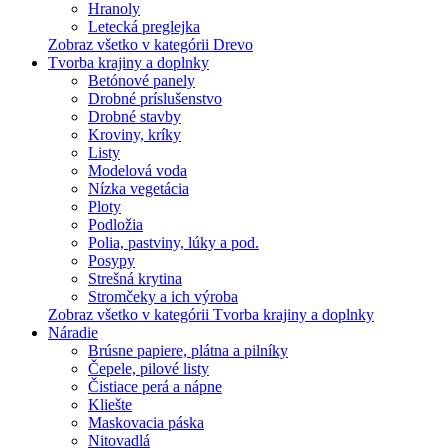
Hranoly
Letecká preglejka
Zobraz všetko v kategórii Drevo
Tvorba krajiny a doplnky
Betónové panely
Drobné príslušenstvo
Drobné stavby
Kroviny, kríky
Listy
Modelová voda
Nízka vegetácia
Ploty
Podložia
Polia, pastviny, lúky a pod.
Posypy
Strešná krytina
Stromčeky a ich výroba
Zobraz všetko v kategórii Tvorba krajiny a doplnky
Náradie
Brúsne papiere, plátna a pilníky
Čepele, pilové listy
Čistiace perá a nápne
Kliešte
Maskovacia páska
Nitovadlá