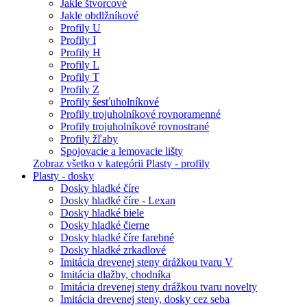
Jakle štvorcové
Jakle obdlžníkové
Profily U
Profily I
Profily H
Profily L
Profily T
Profily Z
Profily šesťuholníkové
Profily trojuholníkové rovnoramenné
Profily trojuholníkové rovnostrané
Profily žľaby
Spojovacie a lemovacie lišty
Zobraz všetko v kategórii Plasty - profily
Plasty - dosky
Dosky hladké číre
Dosky hladké číre - Lexan
Dosky hladké biele
Dosky hladké čierne
Dosky hladké číre farebné
Dosky hladké zrkadlové
Imitácia drevenej steny drážkou tvaru V
Imitácia dlažby, chodníka
Imitácia drevenej steny drážkou tvaru novelty
Imitácia drevenej steny, dosky cez seba