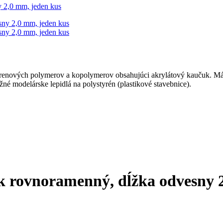
y 2,0 mm, jeden kus
renových polymerov a kopolymerov obsahujúci akrylátový kaučuk. Má vý
žné modelárske lepidlá na polystyrén (plastikové stavebnice).
ník rovnoramenný, dĺžka odvesny 