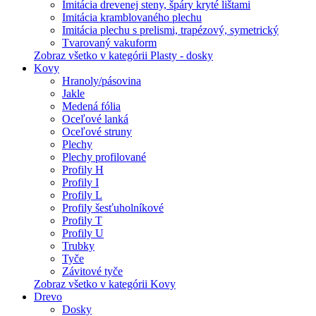
Imitácia drevenej steny, špáry kryté lištami
Imitácia kramblovaného plechu
Imitácia plechu s prelismi, trapézový, symetrický
Tvarovaný vakuform
Zobraz všetko v kategórii Plasty - dosky
Kovy
Hranoly/pásovina
Jakle
Medená fólia
Oceľové lanká
Oceľové struny
Plechy
Plechy profilované
Profily H
Profily I
Profily L
Profily šesťuholníkové
Profily T
Profily U
Trubky
Tyče
Závitové tyče
Zobraz všetko v kategórii Kovy
Drevo
Dosky