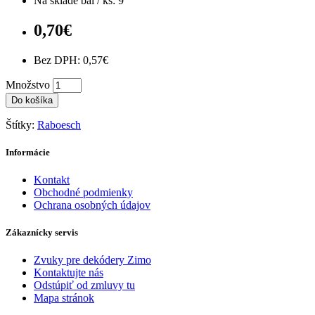
Na sklade bal / ks: 9
0,70€
Bez DPH: 0,57€
Množstvo
Do košíka
Štítky:
Raboesch
Informácie
Kontakt
Obchodné podmienky
Ochrana osobných údajov
Zákaznícky servis
Zvuky pre dekódery Zimo
Kontaktujte nás
Odstúpiť od zmluvy tu
Mapa stránok