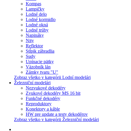
Kompas
Lampičky
Lodné delo
Lodné kormidlo
Lodné okná
Lodné trúby
Napináky
Nity
Reflektor
Stĺpik zábradlia
Sudy
Upínacie pätky
Väzobník lán
Zámky tvaru "U"
Zobraz všetko v kategórii Lodní modelári
Železniční modelári
Nezvukové dekodéry
Zvukové dekodéry MS 16 bit
Funkčné dekodéry
Reproduktory
Konektory a káble
HW pre update a testy dekodérov
Zobraz všetko v kategórii Železniční modelári