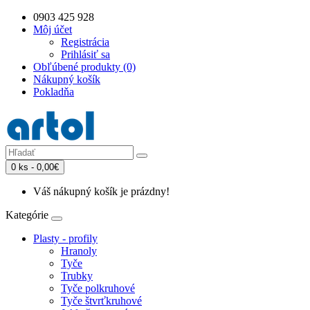
0903 425 928
Môj účet
Registrácia
Prihlásiť sa
Obľúbené produkty (0)
Nákupný košík
Pokladňa
0 ks - 0,00€
Váš nákupný košík je prázdny!
Kategórie
Plasty - profily
Hranoly
Tyče
Trubky
Tyče polkruhové
Tyče štvrťkruhové