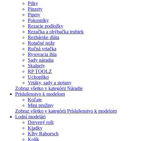
Pilky
Pinzety
Pipety
Pokosníky
Rezacie podložky
Rezačka a ohýbačka trubiek
Rezbárske dláta
Rotačné nože
Ručná vrtačka
Rysovacia ihla
Sady náradia
Skalpely
RP TOOLZ
Uchopítko
Vrtáky, sady a stojany
Zobraz všetko v kategórii Náradie
Príslušenstvo k modelom
Koľaje
Mini pružiny
Zobraz všetko v kategórii Príslušenstvo k modelom
Lodní modelári
Drevený rošt
Kladky
Kĺby Raboesch
Kolík