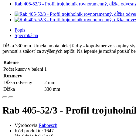
Rab 405-52/3 - Profil trojuholník rovnoramenný, dĺžka odvesn
Popis
Špecifikácia
Dĺžka 330 mm. Umelá hmota bielej farby - kopolymer zo skupiny sty
pevnosť a stálosť za zvýšených teplôt. Na lepenie je možné použiť be
Balenie
Počet kusov v balení
1
Rozmery
Dĺžka odvesny
2 mm
Dĺžka
330 mm
Rab 405-52/3 - Profil trojuhol
Výrobcovia
Raboesch
Kód produktu: 1647