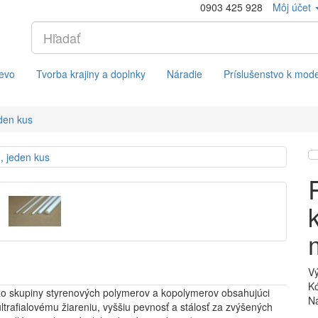
0903 425 928
Môj účet
evo
Tvorba krajiny a doplnky
Náradie
Príslušenstvo k mod
den kus
V
Kó
zo skupiny styrenových polymerov a kopolymerov obsahujúci
Na
ltrafialovému žiareniu, vyššiu pevnosť a stálosť za zvýšených