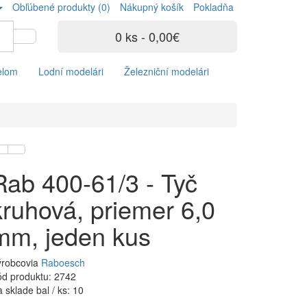
Obľúbené produkty (0)
Nákupný košík
Pokladňa
0 ks - 0,00€
elom
Lodní modelári
Železniční modelári
Rab 400-61/3 - Tyč
kruhová, priemer 6,0
mm, jeden kus
ýrobcovia
Raboesch
d produktu: 2742
 sklade bal / ks: 10