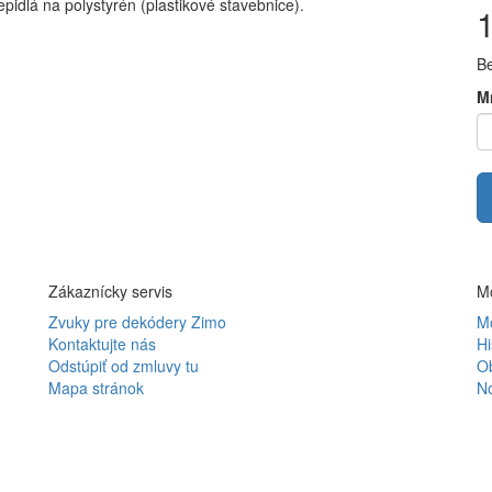
pidlá na polystyrén (plastikové stavebnice).
B
M
Zákaznícky servis
Mô
Zvuky pre dekódery Zimo
Mô
Kontaktujte nás
Hi
Odstúpiť od zmluvy tu
O
Mapa stránok
N