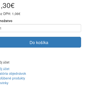
1,30€
ez DPH: 1,06€
nožstvo
Do košíka
j účet
j účet
stória objednávok
bľúbené produkty
ovinky