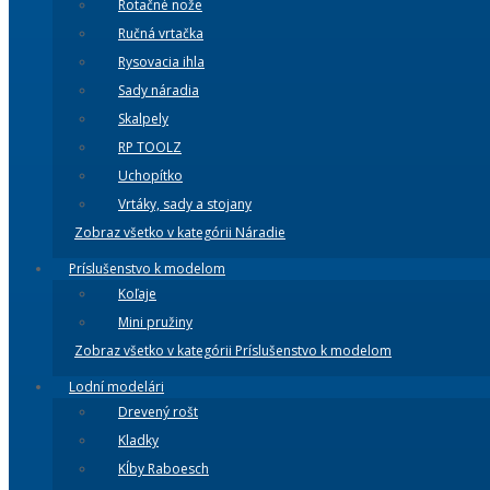
Rotačné nože
Ručná vrtačka
Rysovacia ihla
Sady náradia
Skalpely
RP TOOLZ
Uchopítko
Vrtáky, sady a stojany
Zobraz všetko v kategórii Náradie
Príslušenstvo k modelom
Koľaje
Mini pružiny
Zobraz všetko v kategórii Príslušenstvo k modelom
Lodní modelári
Drevený rošt
Kladky
Kĺby Raboesch