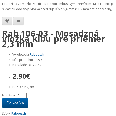
Hriadeľ sa vo vložke zaisťuje skrutkou, imbusovým "červíkom" M3x4, tento je
súčasťou dodávky. Vložka predlžuje kĺb o 5,6 mm (11,2 mm pre obe vložky).
Rab 106-03 - Mosadzná
vložka kĺbu pre priemer
2,3 mm
Výrobcovia
Raboesch
Kód produktu: 1099
Na sklade bal / ks: 2
2,90€
Bez DPH: 2,36€
Množstvo
Do košíka
Štítky:
Raboesch