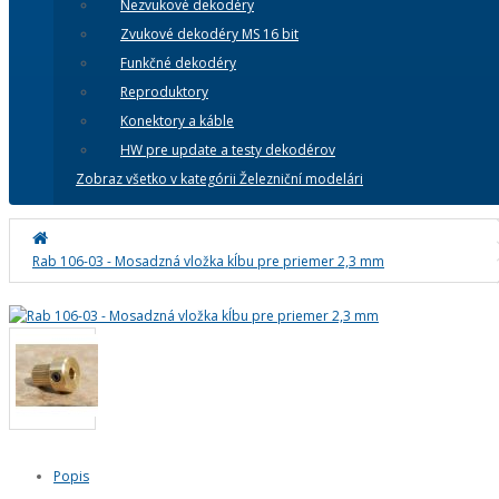
Nezvukové dekodéry
Zvukové dekodéry MS 16 bit
Funkčné dekodéry
Reproduktory
Konektory a káble
HW pre update a testy dekodérov
Zobraz všetko v kategórii Železniční modelári
Rab 106-03 - Mosadzná vložka kĺbu pre priemer 2,3 mm
Popis