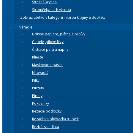
Strešná krytina
Stromčeky a ich výroba
Zobraz všetko v kategórii Tvorba krajiny a doplnky
Náradie
Brúsne papiere, plátna a pilníky
Čepele, pilové listy
Čistiace perá a nápne
Kliešte
Maskovacia páska
Nitovadlá
Pilky
Pinzety
Pipety
Pokosníky
Rezacie podložky
Rezačka a ohýbačka trubiek
Rezbárske dláta