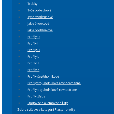
Trubky
Tyče polkruhové
Tyče štvrťkruhové
Jakle štvorcové
Jakle obdlžníkové
Profily U
Profily I
Profily H
Profily L
Profily T
Profily Z
Profily šesťuholníkové
Profily trojuholníkové rovnoramenné
Profily trojuholníkové rovnostrané
Profily žľaby
Spojovacie a lemovacie lišty
Zobraz všetko v kategórii Plasty - profily