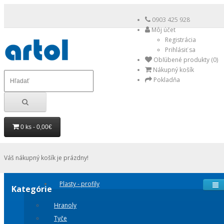
0903 425 928
Môj účet
Registrácia
Prihlásiť sa
Obľúbené produkty (0)
Nákupný košík
Pokladňa
0 ks - 0,00€
Váš nákupný košík je prázdny!
Plasty - profily
Kategórie
Hranoly
Tyče