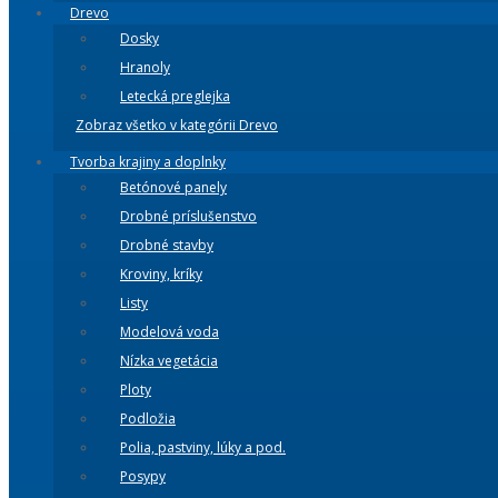
Drevo
Dosky
Hranoly
Letecká preglejka
Zobraz všetko v kategórii Drevo
Tvorba krajiny a doplnky
Betónové panely
Drobné príslušenstvo
Drobné stavby
Kroviny, kríky
Listy
Modelová voda
Nízka vegetácia
Ploty
Podložia
Polia, pastviny, lúky a pod.
Posypy