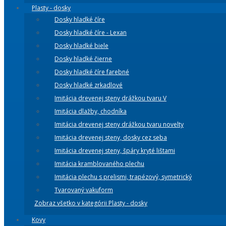
Plasty - dosky
Dosky hladké číre
Dosky hladké číre - Lexan
Dosky hladké biele
Dosky hladké čierne
Dosky hladké číre farebné
Dosky hladké zrkadlové
Imitácia drevenej steny drážkou tvaru V
Imitácia dlažby, chodníka
Imitácia drevenej steny drážkou tvaru novelty
Imitácia drevenej steny, dosky cez seba
Imitácia drevenej steny, špáry kryté lištami
Imitácia kramblovaného plechu
Imitácia plechu s prelismi, trapézový, symetrický
Tvarovaný vakuform
Zobraz všetko v kategórii Plasty - dosky
Kovy