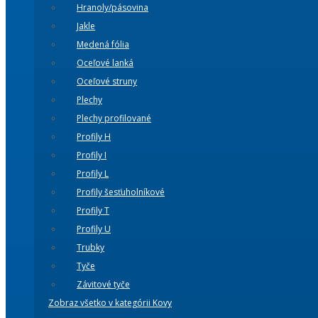
Hranoly/pásovina
Jakle
Medená fólia
Oceľové lanká
Oceľové struny
Plechy
Plechy profilované
Profily H
Profily I
Profily L
Profily šesťuholníkové
Profily T
Profily U
Trubky
Tyče
Závitové tyče
Zobraz všetko v kategórii Kovy