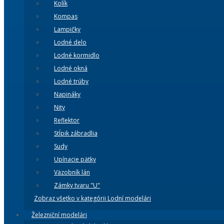
Kolík
Kompas
Lampičky
Lodné delo
Lodné kormidlo
Lodné okná
Lodné trúby
Napináky
Nity
Reflektor
Stĺpik zábradlia
Sudy
Upínacie pätky
Väzobník lán
Zámky tvaru "U"
Zobraz všetko v kategórii Lodní modelári
Železniční modelári