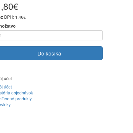
1,80€
ez DPH: 1,46€
nožstvo
Do košíka
j účet
j účet
stória objednávok
bľúbené produkty
ovinky