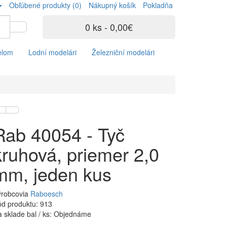
Obľúbené produkty (0)
Nákupný košík
Pokladňa
0 ks - 0,00€
elom
Lodní modelári
Železniční modelári
Rab 40054 - Tyč
kruhová, priemer 2,0
mm, jeden kus
ýrobcovia
Raboesch
d produktu: 913
 sklade bal / ks: Objednáme