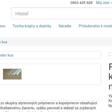
0903 425 928
Môj účet
evo
Tvorba krajiny a doplnky
Náradie
Príslušenstvo k mod
n kus
V
Kó
 zo skupiny styrenových polymerov a kopolymerov obsahujúci
Na
ltrafialovému žiareniu, vyššiu pevnosť a stálosť za zvýšených