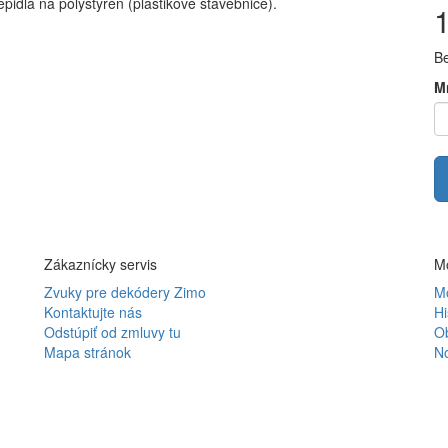
pidlá na polystyrén (plastikové stavebnice).
B
M
Zákaznícky servis
Mô
Zvuky pre dekódery Zimo
Mô
Kontaktujte nás
Hi
Odstúpiť od zmluvy tu
O
Mapa stránok
N