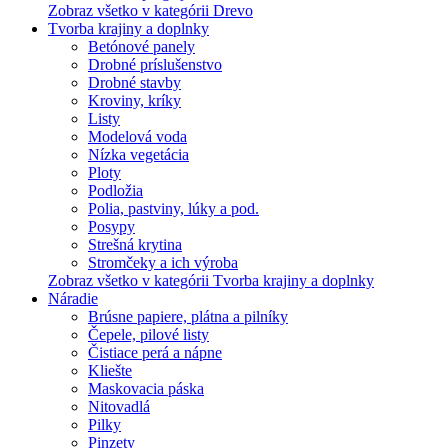
Zobraz všetko v kategórii Drevo
Tvorba krajiny a doplnky
Betónové panely
Drobné príslušenstvo
Drobné stavby
Kroviny, kríky
Listy
Modelová voda
Nízka vegetácia
Ploty
Podložia
Polia, pastviny, lúky a pod.
Posypy
Strešná krytina
Stromčeky a ich výroba
Zobraz všetko v kategórii Tvorba krajiny a doplnky
Náradie
Brúsne papiere, plátna a pilníky
Čepele, pilové listy
Čistiace perá a nápne
Kliešte
Maskovacia páska
Nitovadlá
Pilky
Pinzety