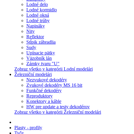
Lodné delo
Lodné kormidlo
Lodné okná
Lodné trúby
Napináky
Nity
Reflektor
Stĺpik zábradlia
Sudy
Upínacie pätky
Väzobník lán
Zámky tvaru "U"
Zobraz všetko v kategórii Lodní modelári
Železniční modelári
Nezvukové dekodéry
Zvukové dekodéry MS 16 bit
Funkčné dekodéry
Reproduktory
Konektory a káble
HW pre update a testy dekodérov
Zobraz všetko v kategórii Železniční modelári
Plasty - profily
Tyče