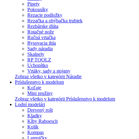
Pipety
Pokosníky
Rezacie podložky
Rezačka a ohýbačka trubiek
Rezbárske dláta
Rotačné nože
Ručná vrtačka
Rysovacia ihla
Sady náradia
Skalpely
RP TOOLZ
Uchopítko
Vrtáky, sady a stojany
Zobraz všetko v kategórii Náradie
Príslušenstvo k modelom
Koľaje
Mini pružiny
Zobraz všetko v kategórii Príslušenstvo k modelom
Lodní modelári
Drevený rošt
Kladky
Kĺby Raboesch
Kolík
Kompas
Lampičky