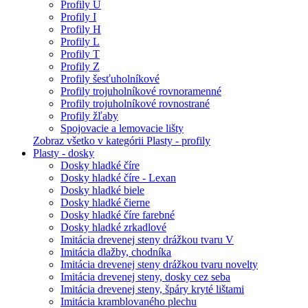
Profily U
Profily I
Profily H
Profily L
Profily T
Profily Z
Profily šesťuholníkové
Profily trojuholníkové rovnoramenné
Profily trojuholníkové rovnostrané
Profily žľaby
Spojovacie a lemovacie lišty
Zobraz všetko v kategórii Plasty - profily
Plasty - dosky
Dosky hladké číre
Dosky hladké číre - Lexan
Dosky hladké biele
Dosky hladké čierne
Dosky hladké číre farebné
Dosky hladké zrkadlové
Imitácia drevenej steny drážkou tvaru V
Imitácia dlažby, chodníka
Imitácia drevenej steny drážkou tvaru novelty
Imitácia drevenej steny, dosky cez seba
Imitácia drevenej steny, špáry kryté lištami
Imitácia kramblovaného plechu