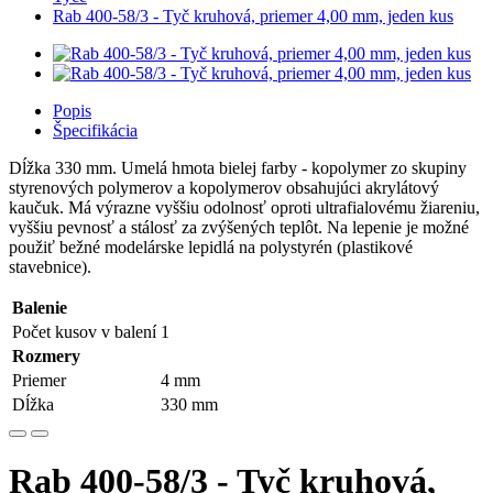
Rab 400-58/3 - Tyč kruhová, priemer 4,00 mm, jeden kus
Popis
Špecifikácia
Dĺžka 330 mm. Umelá hmota bielej farby - kopolymer zo skupiny
styrenových polymerov a kopolymerov obsahujúci akrylátový
kaučuk. Má výrazne vyššiu odolnosť oproti ultrafialovému žiareniu,
vyššiu pevnosť a stálosť za zvýšených teplôt. Na lepenie je možné
použiť bežné modelárske lepidlá na polystyrén (plastikové
stavebnice).
Balenie
Počet kusov v balení
1
Rozmery
Priemer
4 mm
Dĺžka
330 mm
Rab 400-58/3 - Tyč kruhová,