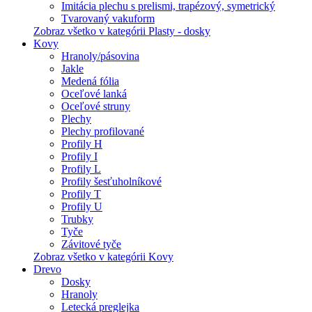
Imitácia plechu s prelismi, trapézový, symetrický
Tvarovaný vakuform
Zobraz všetko v kategórii Plasty - dosky
Kovy
Hranoly/pásovina
Jakle
Medená fólia
Oceľové lanká
Oceľové struny
Plechy
Plechy profilované
Profily H
Profily I
Profily L
Profily šesťuholníkové
Profily T
Profily U
Trubky
Tyče
Závitové tyče
Zobraz všetko v kategórii Kovy
Drevo
Dosky
Hranoly
Letecká preglejka