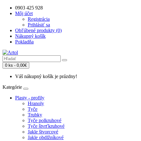
0903 425 928
Môj účet
Registrácia
Prihlásiť sa
Obľúbené produkty (0)
Nákupný košík
Pokladňa
0 ks - 0,00€
Váš nákupný košík je prázdny!
Kategórie
Plasty - profily
Hranoly
Tyče
Trubky
Tyče polkruhové
Tyče štvrťkruhové
Jakle štvorcové
Jakle obdlžníkové