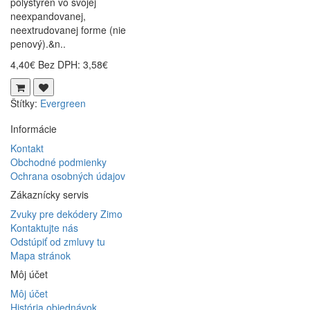
polystyrén vo svojej
neexpandovanej,
neextrudovanej forme (nie
penový).&n..
4,40€
Bez DPH: 3,58€
Štítky:
Evergreen
Informácie
Kontakt
Obchodné podmienky
Ochrana osobných údajov
Zákaznícky servis
Zvuky pre dekódery Zimo
Kontaktujte nás
Odstúpiť od zmluvy tu
Mapa stránok
Môj účet
Môj účet
História objednávok