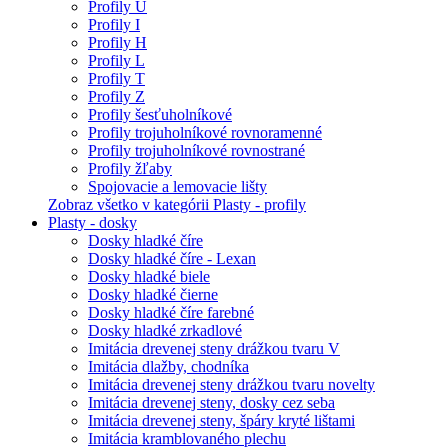
Profily U
Profily I
Profily H
Profily L
Profily T
Profily Z
Profily šesťuholníkové
Profily trojuholníkové rovnoramenné
Profily trojuholníkové rovnostrané
Profily žľaby
Spojovacie a lemovacie lišty
Zobraz všetko v kategórii Plasty - profily
Plasty - dosky
Dosky hladké číre
Dosky hladké číre - Lexan
Dosky hladké biele
Dosky hladké čierne
Dosky hladké číre farebné
Dosky hladké zrkadlové
Imitácia drevenej steny drážkou tvaru V
Imitácia dlažby, chodníka
Imitácia drevenej steny drážkou tvaru novelty
Imitácia drevenej steny, dosky cez seba
Imitácia drevenej steny, špáry kryté lištami
Imitácia kramblovaného plechu