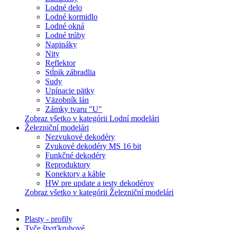
Lodné delo
Lodné kormidlo
Lodné okná
Lodné trúby
Napináky
Nity
Reflektor
Stĺpik zábradlia
Sudy
Upínacie pätky
Väzobník lán
Zámky tvaru "U"
Zobraz všetko v kategórii Lodní modelári
Železniční modelári
Nezvukové dekodéry
Zvukové dekodéry MS 16 bit
Funkčné dekodéry
Reproduktory
Konektory a káble
HW pre update a testy dekodérov
Zobraz všetko v kategórii Železniční modelári
Plasty - profily
Tyče štvrťkruhové