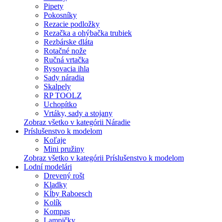
Pipety
Pokosníky
Rezacie podložky
Rezačka a ohýbačka trubiek
Rezbárske dláta
Rotačné nože
Ručná vrtačka
Rysovacia ihla
Sady náradia
Skalpely
RP TOOLZ
Uchopítko
Vrtáky, sady a stojany
Zobraz všetko v kategórii Náradie
Príslušenstvo k modelom
Koľaje
Mini pružiny
Zobraz všetko v kategórii Príslušenstvo k modelom
Lodní modelári
Drevený rošt
Kladky
Kĺby Raboesch
Kolík
Kompas
Lampičky