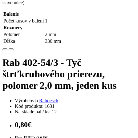
stavebnice).
Balenie
Počet kusov v balení
1
Rozmery
Polomer
2 mm
Dĺžka
330 mm
Rab 402-54/3 - Tyč
štrťkruhového prierezu,
polomer 2,0 mm, jeden kus
Výrobcovia
Raboesch
Kód produktu: 1631
Na sklade bal / ks: 12
0,80€
Bez DPH: 0,65€