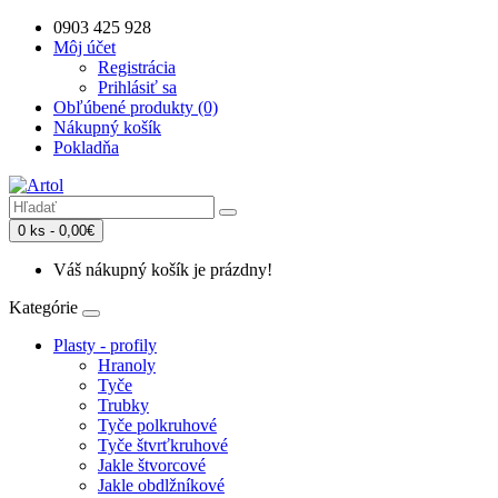
0903 425 928
Môj účet
Registrácia
Prihlásiť sa
Obľúbené produkty (0)
Nákupný košík
Pokladňa
0 ks - 0,00€
Váš nákupný košík je prázdny!
Kategórie
Plasty - profily
Hranoly
Tyče
Trubky
Tyče polkruhové
Tyče štvrťkruhové
Jakle štvorcové
Jakle obdlžníkové