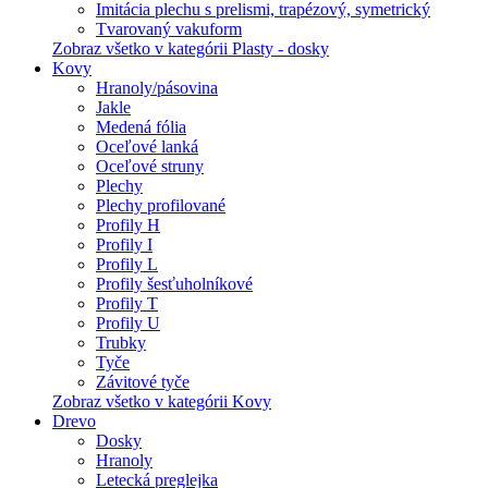
Imitácia plechu s prelismi, trapézový, symetrický
Tvarovaný vakuform
Zobraz všetko v kategórii Plasty - dosky
Kovy
Hranoly/pásovina
Jakle
Medená fólia
Oceľové lanká
Oceľové struny
Plechy
Plechy profilované
Profily H
Profily I
Profily L
Profily šesťuholníkové
Profily T
Profily U
Trubky
Tyče
Závitové tyče
Zobraz všetko v kategórii Kovy
Drevo
Dosky
Hranoly
Letecká preglejka