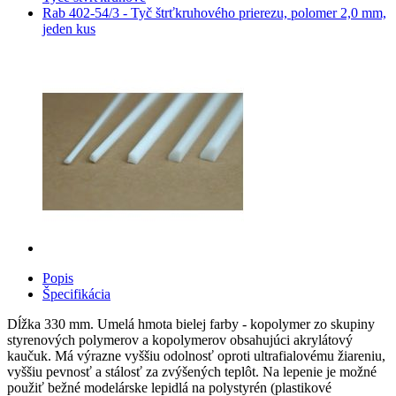
Rab 402-54/3 - Tyč štrťkruhového prierezu, polomer 2,0 mm,
jeden kus
Popis
Špecifikácia
Dĺžka 330 mm. Umelá hmota bielej farby - kopolymer zo skupiny
styrenových polymerov a kopolymerov obsahujúci akrylátový
kaučuk. Má výrazne vyššiu odolnosť oproti ultrafialovému žiareniu,
vyššiu pevnosť a stálosť za zvýšených teplôt. Na lepenie je možné
použiť bežné modelárske lepidlá na polystyrén (plastikové