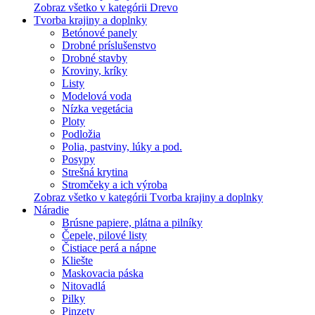
Zobraz všetko v kategórii Drevo
Tvorba krajiny a doplnky
Betónové panely
Drobné príslušenstvo
Drobné stavby
Kroviny, kríky
Listy
Modelová voda
Nízka vegetácia
Ploty
Podložia
Polia, pastviny, lúky a pod.
Posypy
Strešná krytina
Stromčeky a ich výroba
Zobraz všetko v kategórii Tvorba krajiny a doplnky
Náradie
Brúsne papiere, plátna a pilníky
Čepele, pilové listy
Čistiace perá a nápne
Kliešte
Maskovacia páska
Nitovadlá
Pilky
Pinzety