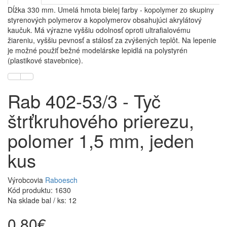
Dĺžka 330 mm. Umelá hmota bielej farby - kopolymer zo skupiny
styrenových polymerov a kopolymerov obsahujúci akrylátový
kaučuk. Má výrazne vyššiu odolnosť oproti ultrafialovému
žiareniu, vyššiu pevnosť a stálosť za zvýšených teplôt. Na lepenie
je možné použiť bežné modelárske lepidlá na polystyrén
(plastikové stavebnice).
Rab 402-53/3 - Tyč
štrťkruhového prierezu,
polomer 1,5 mm, jeden
kus
Výrobcovia
Raboesch
Kód produktu: 1630
Na sklade bal / ks: 12
0,80€