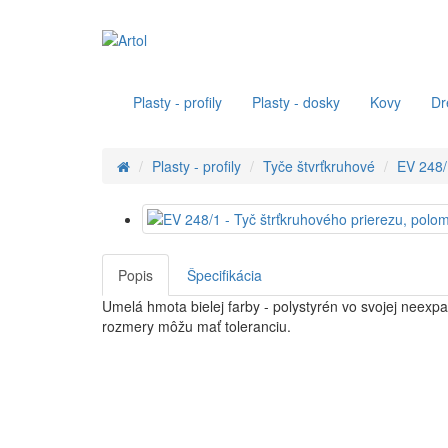
Plasty - profily
Plasty - dosky
Kovy
Dr
Plasty - profily
Tyče štvrťkruhové
EV 248/
Popis
Špecifikácia
Umelá hmota bielej farby - polystyrén vo svojej neex
rozmery môžu mať toleranciu.