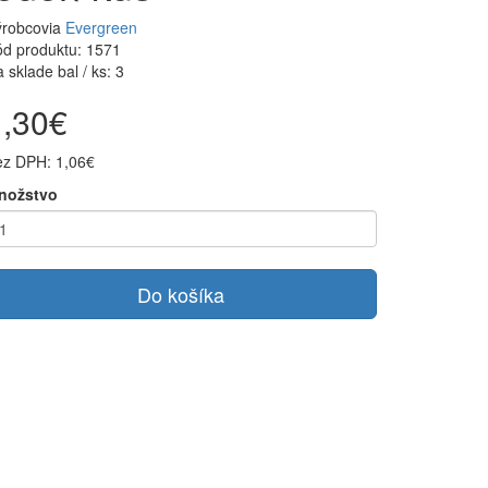
ýrobcovia
Evergreen
d produktu: 1571
 sklade bal / ks: 3
1,30€
ez DPH: 1,06€
nožstvo
Do košíka