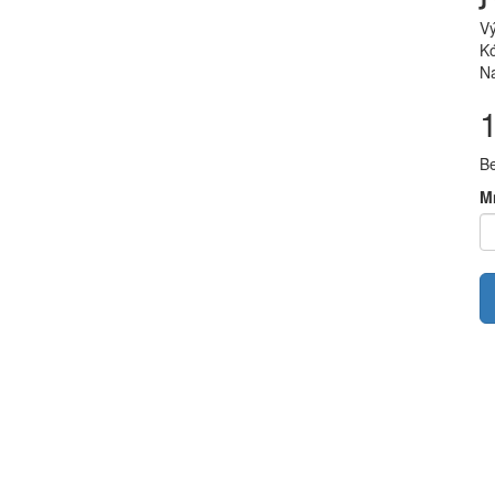
V
Kó
Na
B
M