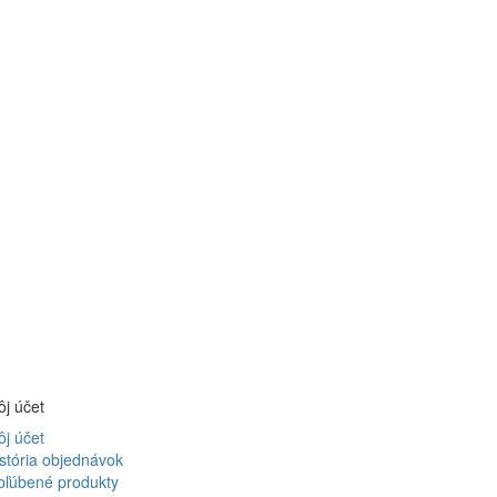
j účet
j účet
stória objednávok
bľúbené produkty