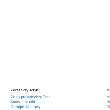
Zákaznícky servis
Mô
Zvuky pre dekódery Zimo
Mô
Kontaktujte nás
Hi
Odstúpiť od zmluvy tu
O