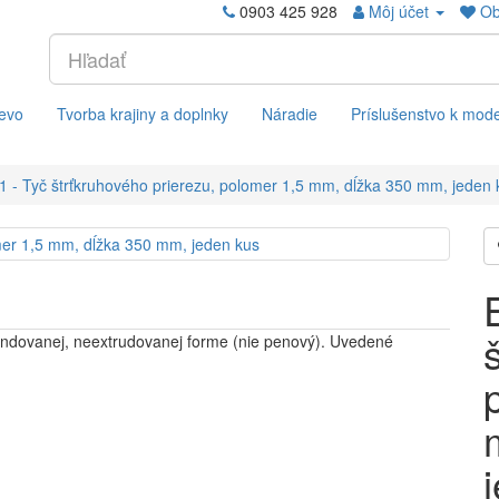
0903 425 928
Môj účet
Ob
evo
Tvorba krajiny a doplnky
Náradie
Príslušenstvo k mod
1 - Tyč štrťkruhového prierezu, polomer 1,5 mm, dĺžka 350 mm, jeden 
pandovanej, neextrudovanej forme (nie penový). Uvedené