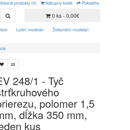
ľúbené produkty (0)
Nákupný košík
Pokladňa
0 ks - 0,00€
elom
Lodní modelári
Železniční modelári
kus
EV 248/1 - Tyč
štrťkruhového
prierezu, polomer 1,5
mm, dĺžka 350 mm,
jeden kus