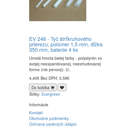
EV 248 - Tyč štrťkruhového
prierezu, polomer 1,5 mm, dĺžka
350 mm, balenie 4 ks
Umelá hmota bielej farby - polystyrén vo
svojej neexpandovanej, neextrudovanej
forme (nie penový). U..
4,40€
Bez DPH: 3,58€
Do košíka
Štítky:
Evergreen
Informácie
Kontakt
Obchodné podmienky
Ochrana osobných údajov